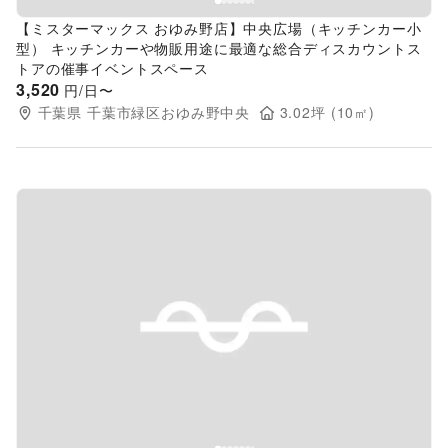
【ミスターマックス おゆみ野店】中央広場（キッチンカー小
型） キッチンカーや物販用途に最適な総合ディスカウントス
トアの催事イベントスペース
3,520
円/日〜
千葉県
千葉市緑区おゆみ野中央
3.02
坪 (
10
㎡)
Previous slide
Next s