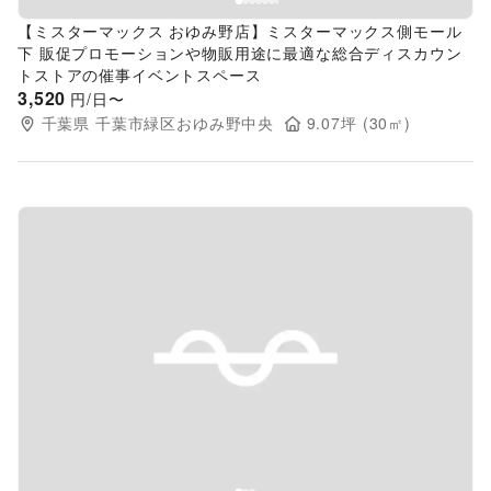
【ミスターマックス おゆみ野店】ミスターマックス側モール
下 販促プロモーションや物販用途に最適な総合ディスカウン
トストアの催事イベントスペース
3,520
円/日〜
千葉県
千葉市緑区おゆみ野中央
9.07
坪 (
30
㎡)
Previous slide
Next s