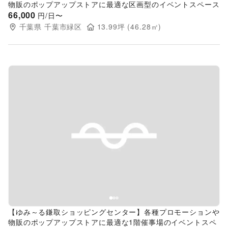
物販のポップアップストアに最適な区画型のイベントスペース
66,000
円/日〜
千葉県
千葉市緑区
13.99
坪 (
46.28
㎡)
Previous slide
Next s
【ゆみ～る鎌取ショッピングセンター】各種プロモーションや
物販のポップアップストアに最適な1階催事場のイベントスペ