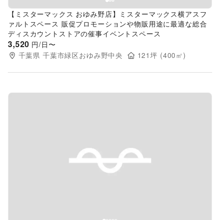
【ミスターマックス おゆみ野店】ミスターマックス横アスフ
ァルトスペース 販促プロモーションや物販用途に最適な総合
ディスカウントストアの催事イベントスペース
3,520
円/日〜
千葉県
千葉市緑区おゆみ野中央
121
坪 (
400
㎡)
Previous slide
Next s