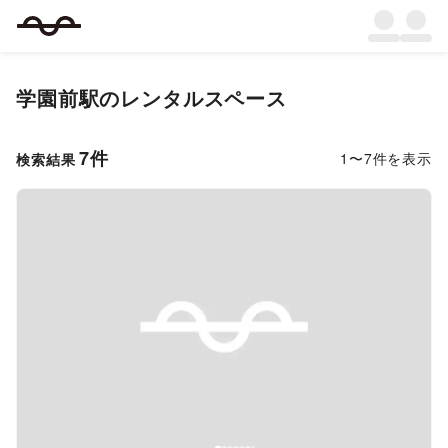
学園前駅
のレンタルスペース
7
件
1
〜
7
件を表示
検索結果
Previous slide
Next s