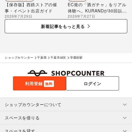
【保存版】西鉄ストアの催
EC発の「酒ガチャ」をリアル
事・イベント出店ガイド
体験へ。KURANDが30回以上
2026年7月29日
2026年7月27日
のポップアップ出店で届け
る“新しいお酒との出会い”
新着記事をもっと見る
ショップカウンター
千葉県
千葉市緑区
学園前駅
利用登録
ログイン
無料
ショップカウンターについて
スペースを借りる
利用規約・ガイドライン
プライバシーポリシー
スペースを貸す