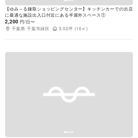
【ゆみ～る鎌取ショッピングセンター】キッチンカーでの出店
に最適な施設出入口付近にある半屋外スペース①
2,200
円/日〜
千葉県
千葉市緑区
3.02
坪 (
10
㎡)
Previous slide
Next s