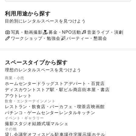
利用用途から探す
目的別にレンタルスペースを見つけよう
ポップアップストア
食品販売
販促イベント
展示会・個展
写真・動画撮影
募金・NPO活動
キッチンカー・移動販売
音楽ライブ・演劇
ワークショップ・勉強会
パーティー・懇親会
スペースタイプから探す
理想のレンタルスペースを見つけよう
ショッピングモール
スーパーマーケット
商業・小売
ギャラリー・貸し画廊
路面店舗
ホームセンター
ドラッグストア
デパート・百貨店
ディスカウントストア
駅・駅ビル
商店街
本屋・書店
アウトレット
飲食・エンターテインメント
レストラン・飲食店・バー
カフェ・喫茶店
映画館
パチンコ・ゲームセンター
レンタルキッチン
イベント・ギャラリー
撮影スタジオ
結婚式場
マルシェ
その他
貸し会議室
オフィスビル
駐車場
住宅展示場
ホテル