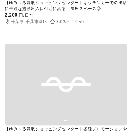
【ゆみ～る鎌取ショッピングセンター】キッチンカーでの出店
に最適な施設出入口付近にある半屋外スペース②
2,200
円/日〜
千葉県
千葉市緑区
3.02
坪 (
10
㎡)
Previous slide
Next s
【ゆみ～る鎌取ショッピングセンター】各種プロモーションや