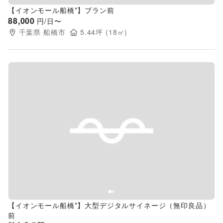
【イオンモール船橋*】ブラン前
88,000
円/日〜
千葉県
船橋市
5.44
坪 (
18
㎡)
Previous slide
Next s
【イオンモール船橋*】大型デジタルサイネージ（無印良品）
前