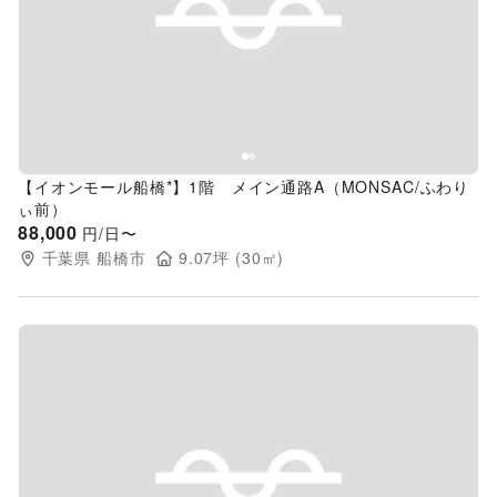
Previous slide
Next s
【イオンモール船橋*】1階 メイン通路A（MONSAC/ふわり
ぃ前）
88,000
円/日〜
千葉県
船橋市
9.07
坪 (
30
㎡)
Previous slide
Next s