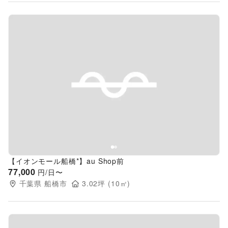
Previous slide
Next s
【イオンモール船橋*】au Shop前
77,000
円/日〜
千葉県
船橋市
3.02
坪 (
10
㎡)