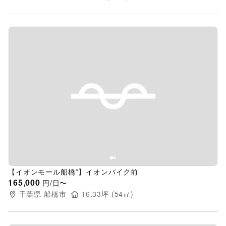
Previous slide
Next s
【イオンモール船橋*】イオンバイク前
165,000
円/日〜
千葉県
船橋市
16.33
坪 (
54
㎡)