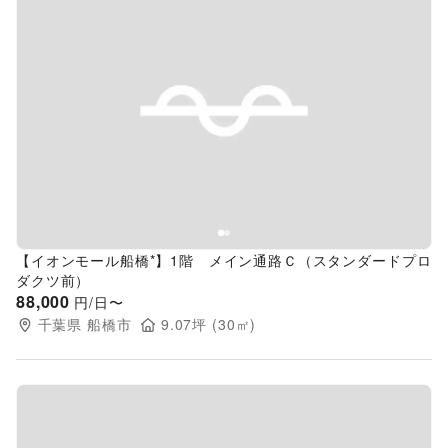
Previous slide
Next s
【イオンモール船橋*】1階 メイン通路Ｃ（スタンダードプロ
ダクツ前）
88,000
円/日〜
千葉県
船橋市
9.07
坪 (
30
㎡)