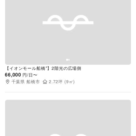
Previous slide
Next s
【イオンモール船橋*】2階光の広場側
66,000
円/日〜
千葉県
船橋市
2.72
坪 (
9
㎡)