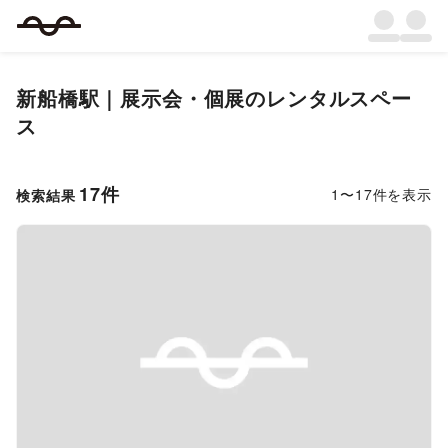
新船橋駅｜展示会・個展のレンタルスペー
ス
17
件
1
〜
17
件を表示
検索結果
Previous slide
Next s