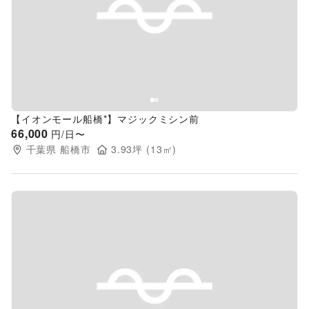
Previous slide
Next s
【イオンモール船橋*】マジックミシン前
66,000
円/日〜
千葉県
船橋市
3.93
坪 (
13
㎡)
Previous slide
Next s