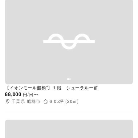
Previous slide
Next s
【イオンモール船橋*】１階 シューラルー前
88,000
円/日〜
千葉県
船橋市
6.05
坪 (
20
㎡)