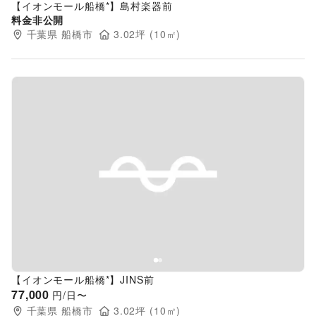
【イオンモール船橋*】島村楽器前
料金非公開
千葉県
船橋市
3.02
坪 (
10
㎡)
Previous slide
Next s
【イオンモール船橋*】JINS前
77,000
円/日〜
千葉県
船橋市
3.02
坪 (
10
㎡)