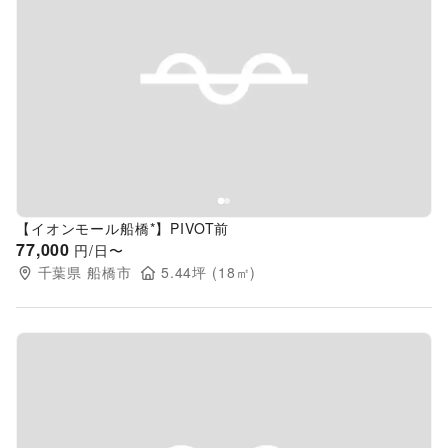
Previous slide
Next s
【イオンモール船橋*】PIVOT前
77,000
円/日〜
千葉県
船橋市
5.44
坪 (
18
㎡)