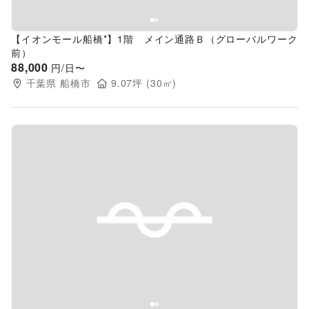
【イオンモール船橋*】1階 メイン通路Ｂ（グローバルワーク
前）
88,000
円/日〜
千葉県
船橋市
9.07
坪 (
30
㎡)
Previous slide
Next s