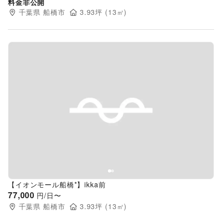
料金非公開
千葉県
船橋市
3.93
坪 (
13
㎡)
Previous slide
Next s
【イオンモール船橋*】ikka前
77,000
円/日〜
千葉県
船橋市
3.93
坪 (
13
㎡)