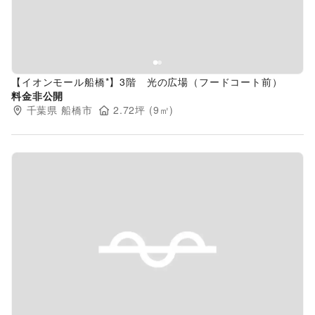
【イオンモール船橋*】3階 光の広場（フードコート前）
料金非公開
千葉県
船橋市
2.72
坪 (
9
㎡)
Previous slide
Next s