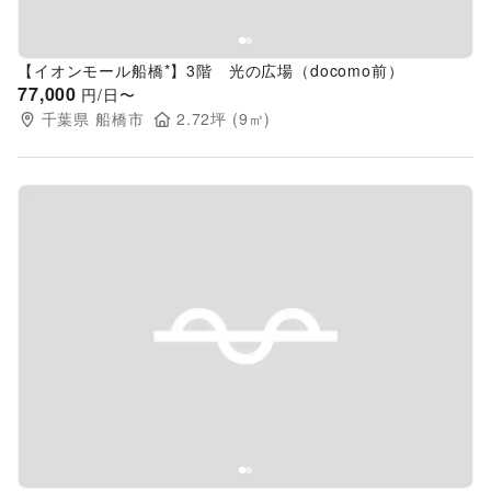
【イオンモール船橋*】3階 光の広場（docomo前）
77,000
円/日〜
千葉県
船橋市
2.72
坪 (
9
㎡)
Previous slide
Next s