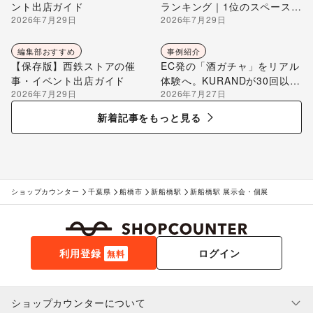
ント出店ガイド
ランキング｜1位のスペースを
2026年7月29日
2026年7月29日
編集部が解説
編集部おすすめ
事例紹介
【保存版】西鉄ストアの催
EC発の「酒ガチャ」をリアル
事・イベント出店ガイド
体験へ。KURANDが30回以上
2026年7月29日
2026年7月27日
のポップアップ出店で届け
る“新しいお酒との出会い”
新着記事をもっと見る
ショップカウンター
千葉県
船橋市
新船橋駅
新船橋駅 展示会・個展
利用登録
ログイン
無料
ショップカウンターについて