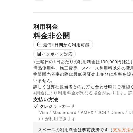
利用料金
料金非公開
最低
1
日間
から利用可能
インボイス対応
※土曜日の1日あたりの利用料金は130,000円(税別
備品使用料、施工費等、スペース利用料以外の費用
物販販売催事の際は最低保証売上並びに歩率を設
いません。 

詳しくは弊社担当者とのお打ち合わせ時にご確認
※用途により利用料金が異なる場合があります。
支払い方法
クレジットカード
Visa / Mastercard / AMEX / JCB / Diners / D
er が利用できます
スペースの利用料金は
事前決済
です
（
支払方法