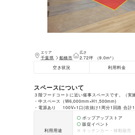
エリア
広さ
千葉県
船橋市
2.72坪 （9.0m²）
空き状況
利用料金
スペースについて
３階フードコートに近い催事スペースです。（実施
・中スペース（W6,000mm×H1,500mm)

・電源あり　	100V×1口(吹抜け1周分1回路 合
ポップアップストア
販促イベント
利用用途
キッチンカー・移動販売