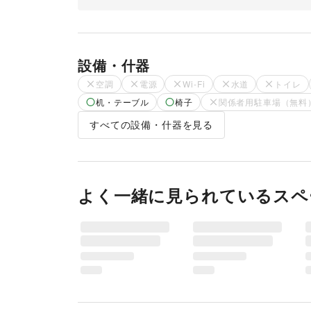
設備・什器
空調
電源
Wi-Fi
水道
トイレ
机・テーブル
椅子
関係者用駐車場（無料
すべての設備・什器を見る
よく一緒に見られているスペ