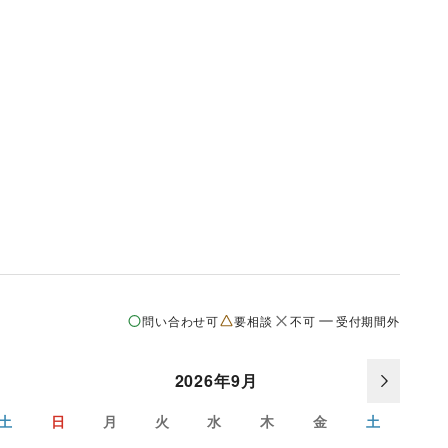
問い合わせ可
要相談
不可
受付期間外
2026年9月
土
日
月
火
水
木
金
土