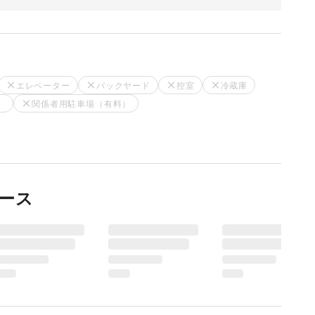
エレベーター
バックヤード
控室
冷蔵庫
）
関係者用駐車場（有料）
ース