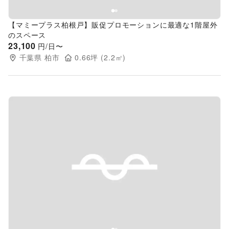
【マミープラス柏根戸】販促プロモーションに最適な1階屋外
のスペース
23,100
円/日〜
千葉県
柏市
0.66
坪 (
2.2
㎡)
Previous slide
Next s