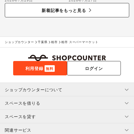
のポップアップ出店で届け
る“新しいお酒との出会い”
新着記事をもっと見る
ショップカウンター
千葉県
柏市
柏市 スーパーマーケット
利用登録
ログイン
無料
ショップカウンターについて
スペースを借りる
利用規約・ガイドライン
プライバシーポリシー
スペースを貸す
特定商取引法に基づく表示
スペースを借りたい人へ
ヘルプ・お問い合わせ
はじめてガイド
関連サービス
補償プログラム
ユーザー利用規約
スペースを貸したい方へ