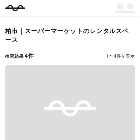
柏市
｜
スーパーマーケット
のレンタルスペ
ース
4
件
1
〜
4
件を表示
検索結果
Previous slide
Next s