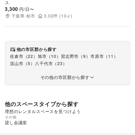
ス
3,300
円/日〜
千葉県
柏市
3.02
坪 (
10
㎡)
他の市区郡から探す
佐倉市
（
22
）
旭市
（
10
）
習志野市
（
9
）
市原市
（
11
）
流山市
（
5
）
八千代市
（
23
）
その他の市区郡から探す
他のスペースタイプから探す
理想のレンタルスペースを見つけよう
その他
ショッピングモール
貸し会議室