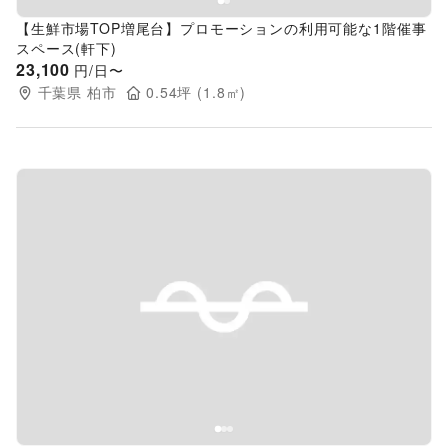
【生鮮市場TOP増尾台】プロモーションの利用可能な1階催事
スペース(軒下)
23,100
円/日〜
千葉県
柏市
0.54
坪 (
1.8
㎡)
Previous slide
Next s