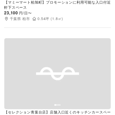
【マミーマート柏旭町】プロモーションに利用可能な入口付近
軒下スペース
23,100
円/日〜
千葉県
柏市
0.54
坪 (
1.8
㎡)
Previous slide
Next s
【セレクション青葉台店】店舗入口近くのキッチンカースペー