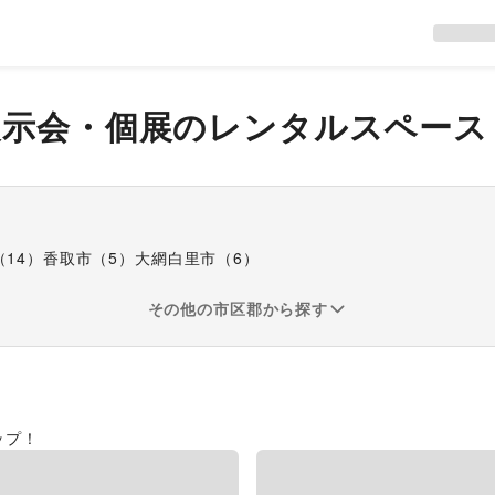
展示会・個展
のレンタルスペース
（
14
）
香取市
（
5
）
大網白里市
（
6
）
その他の市区郡から探す
ップ！