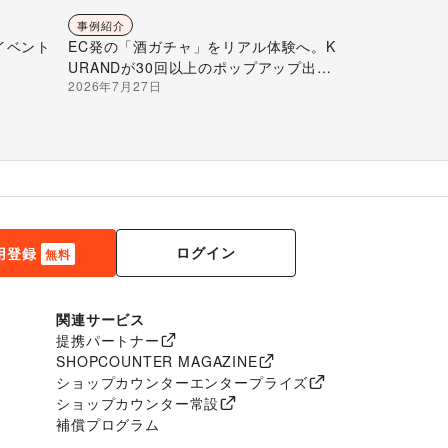
事例紹介
イベント
EC発の「酒ガチャ」をリアル体験へ。K
URANDが30回以上のポップアップ出店
2026年7月27日
で届ける“新しいお酒との出会い”
ログイン
用登録
無料
関連サービス
提携パートナー
SHOPCOUNTER MAGAZINE
ショップカウンターエンタープライズ
ショップカウンター常設
補償プログラム