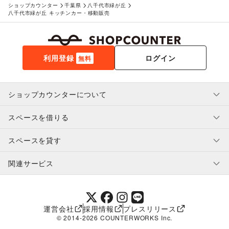
ショップカウンター
千葉県
八千代市緑が丘
八千代市緑が丘 キッチンカー・移動販売
利用登録
ログイン
無料
ショップカウンターについて
スペースを借りる
利用規約・ガイドライン
プライバシーポリシー
スペースを貸す
特定商取引法に基づく表示
スペースを借りたい人へ
ヘルプ・お問い合わせ
はじめてガイド
関連サービス
補償プログラム
ユーザー利用規約
スペースを貸したい方へ
提携パートナー
オーナー利用規約
提携パートナー
SHOPCOUNTER MAGAZINE
運営会社
採用情報
プレスリリース
ショップカウンターエンタープライズ
© 2014-
2026
COUNTERWORKS Inc.
ショップカウンター常設