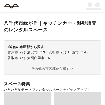
八千代市緑が丘
｜
キッチンカー・移動販売
のレンタルスペース
他の市区郡から探す
富津市
（
9
）
浦安市
（
13
）
八街市
（
6
）
印西市
（
14
）
香取市
（
5
）
大網白里市
（
6
）
その他の市区郡から探す
スペース特集
いろいろなテーマでレンタルスペースをピックアップ！