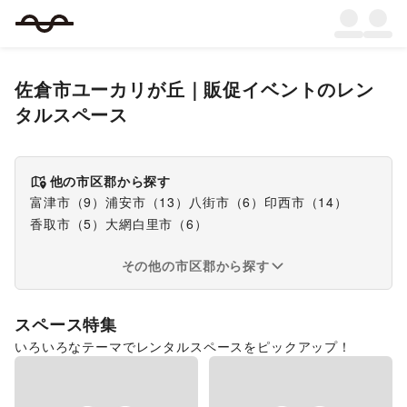
佐倉市ユーカリが丘
｜
販促イベント
のレン
タルスペース
他の市区郡から探す
富津市
（
9
）
浦安市
（
13
）
八街市
（
6
）
印西市
（
14
）
香取市
（
5
）
大網白里市
（
6
）
その他の市区郡から探す
スペース特集
いろいろなテーマでレンタルスペースをピックアップ！