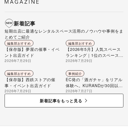
新着記事
短期出店に最適なレンタルスペース活用のノウハウや事例をま
とめてご紹介
編集部おすすめ
編集部おすすめ
【保存版】夢屋の催事・イベ
【2026年5月】人気スペース
ント出店ガイド
ランキング｜1位のスペースを
2026年7月29日
2026年7月29日
編集部が解説
編集部おすすめ
事例紹介
【保存版】西鉄ストアの催
EC発の「酒ガチャ」をリアル
事・イベント出店ガイド
体験へ。KURANDが30回以上
2026年7月29日
2026年7月27日
のポップアップ出店で届け
る“新しいお酒との出会い”
新着記事をもっと見る