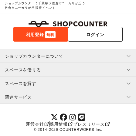
ショップカウンター
千葉県
佐倉市ユーカリが丘
佐倉市ユーカリが丘 販促イベント
利用登録
ログイン
無料
ショップカウンターについて
スペースを借りる
利用規約・ガイドライン
プライバシーポリシー
スペースを貸す
特定商取引法に基づく表示
スペースを借りたい人へ
ヘルプ・お問い合わせ
はじめてガイド
関連サービス
補償プログラム
ユーザー利用規約
スペースを貸したい方へ
提携パートナー
オーナー利用規約
提携パートナー
SHOPCOUNTER MAGAZINE
運営会社
採用情報
プレスリリース
ショップカウンターエンタープライズ
© 2014-
2026
COUNTERWORKS Inc.
ショップカウンター常設