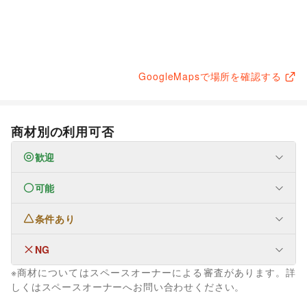
GoogleMapsで場所を確認する
商材別の利用可否
歓迎
可能
なし
条件あり
生活サービス
携帯キャリア・格安SIM
/
インターネット・プロバイダ
/
電気・ガス
/
ウォーターサーバー
/
NG
なし
ハウスクリーニング・家事代行
/
ギフト・プレゼント
/
※商材についてはスペースオーナーによる審査があります。詳
冠婚葬祭
/
資格・習い事
/
リフォーム
/
住宅（購入・賃貸）
/
ファッション
しくはスペースオーナーへお問い合わせください。
たばこ
/
修理・メンテナンス
/
就職・転職・求人
/
メンズファッション
/
レディースファッション
/
その他生活サービス