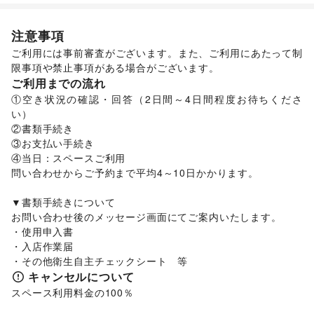
ユニセックス
/
インナー・ルームウェア
/
金融サービス
キッズ・ベビー・マタニティ
/
スポーツ
/
シーズナルウェア
クレジットカード
/
銀行
/
住宅ローン
/
証券・FX
/
不動産投資
/
ジュエリー・アクセサリー
/
メガネ・アイウェア
/
腕時計
/
注意事項
/
その他金融サービス
靴
/
バッグ・革小物
/
ファッション雑貨
/
和服・着物
/
古着
/
子育て・教育
ご利用には事前審査がございます。また、ご利用にあたって制
その他ファッション
ベビー用品
/
ランドセル
/
学習教材・通信教育
/
限事項や禁止事項がある場合がございます。
フード・飲食
子供向け教室・レッスン
/
塾・家庭教師
/
おもちゃ・絵本
/
ご利用までの流れ
スイーツ・洋菓子
/
和菓子
/
パン
/
お弁当・惣菜
/
その他子育て・教育
①空き状況の確認・回答（2日間～4日間程度お待ちくださ
軽食・ホットスナック
/
コーヒー・紅茶
/
その他飲料
/
美容・健康・医療
い）

ワイン・洋酒
/
日本酒・焼酎・地酒
/
食材・調味料
/
ジム・フィットネス
/
ダイエット・健康グッズ
/
②書類手続き

物産展・マルシェ
/
キッチンカー・移動販売
/
美容・コスメ・香水
/
ヘアケア・シャンプー
/
美容家電
/
③お支払い手続き

野菜・果物・生鮮食品
/
その他フード・飲食
ヘアサロン・ネイルサロン
/
マッサージ・整体
/
④当日：スペースご利用

インテリア・生活雑貨
エステ・美容サービス
/
健康食品・サプリメント
/
インテリア
/
寝具・ベッド
/
家具・家電
/
問い合わせからご予約まで平均4～10日かかります。

女性用品・フェムテック
/
コンタクトレンズ
/
医療・医薬品
キッチン雑貨・調理器具
/
掃除用品・生活便利品
/
文房具
/
/
その他美容・健康
手芸・ハンドメイド
/
DIY用品・日曜大工
/
▼書類手続きについて

エンタメ・ガジェット
園芸・ガーデニング
/
花・盆栽・ドライフラワー
/
お問い合わせ後のメッセージ画面にてご案内いたします。

PC・スマートフォン
/
スマホアクセサリー
/
ガジェット
/
犬・猫・ペット
/
日用雑貨
/
食器・陶磁器
/
・使用申入書

ゲーム
/
アニメ
/
コミック・マンガ
/
アイドル・芸能人
/
その他インテリア・生活雑貨
・入店作業届

おもちゃ・ホビー
/
楽器・音楽機材
/
CD・DVD・本・雑誌
/
生活サービス
Webメディア・アプリ
/
テレビ・ドラマ
/
映画
/
定期宅配
/
リサイクル雑貨・古本
/
買取査定・金券
キャンセルについて
音楽・ライブ
/
演劇
/
占い
/
公営競技・宝くじ
/
金融サービス
スペース利用料金の100％
その他エンタメ・ガジェット
保険
アート・デザイン