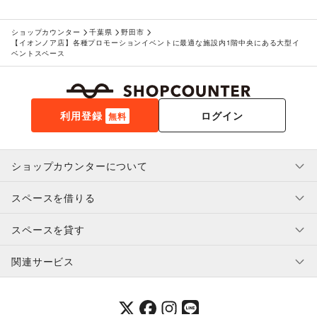
ショップカウンター
千葉県
野田市
【イオンノア店】各種プロモーションイベントに最適な施設内1階中央にある大型イ
ベントスペース
利用登録
ログイン
無料
ショップカウンターについて
スペースを借りる
利用規約・ガイドライン
プライバシーポリシー
スペースを貸す
特定商取引法に基づく表示
スペースを借りたい人へ
ヘルプ・お問い合わせ
はじめてガイド
関連サービス
補償プログラム
ユーザー利用規約
スペースを貸したい方へ
提携パートナー
オーナー利用規約
提携パートナー
SHOPCOUNTER MAGAZINE