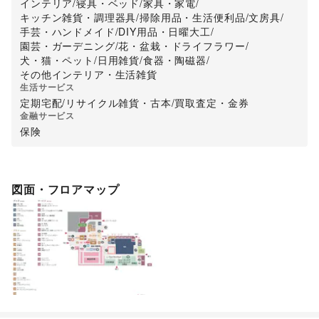
インテリア
/
寝具・ベッド
/
家具・家電
/
キッチン雑貨・調理器具
/
掃除用品・生活便利品
/
文房具
/
手芸・ハンドメイド
/
DIY用品・日曜大工
/
園芸・ガーデニング
/
花・盆栽・ドライフラワー
/
犬・猫・ペット
/
日用雑貨
/
食器・陶磁器
/
その他インテリア・生活雑貨
生活サービス
定期宅配
/
リサイクル雑貨・古本
/
買取査定・金券
金融サービス
保険
図面・フロアマップ