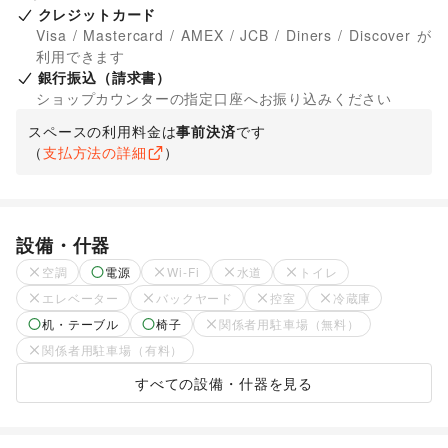
クレジットカード
Visa / Mastercard / AMEX / JCB / Diners / Discover が
利用できます
銀行振込（請求書）
ショップカウンターの指定口座へお振り込みください
スペースの利用料金は
事前決済
です
（
支払方法の詳細
）
設備・什器
空調
電源
Wi-Fi
水道
トイレ
エレベーター
バックヤード
控室
冷蔵庫
机・テーブル
椅子
関係者用駐車場（無料）
関係者用駐車場（有料）
すべての設備・什器を見る