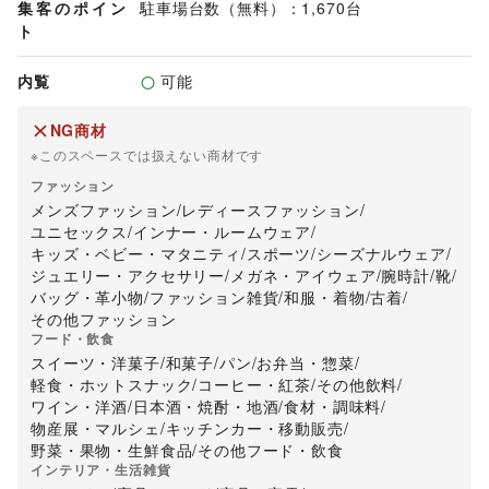
集客のポイン
駐車場台数（無料）：1,670台
ト
内覧
可能
NG商材
※このスペースでは扱えない商材です
ファッション
メンズファッション
/
レディースファッション
/
ユニセックス
/
インナー・ルームウェア
/
キッズ・ベビー・マタニティ
/
スポーツ
/
シーズナルウェア
/
ジュエリー・アクセサリー
/
メガネ・アイウェア
/
腕時計
/
靴
/
バッグ・革小物
/
ファッション雑貨
/
和服・着物
/
古着
/
その他ファッション
フード・飲食
スイーツ・洋菓子
/
和菓子
/
パン
/
お弁当・惣菜
/
軽食・ホットスナック
/
コーヒー・紅茶
/
その他飲料
/
ワイン・洋酒
/
日本酒・焼酎・地酒
/
食材・調味料
/
物産展・マルシェ
/
キッチンカー・移動販売
/
野菜・果物・生鮮食品
/
その他フード・飲食
インテリア・生活雑貨