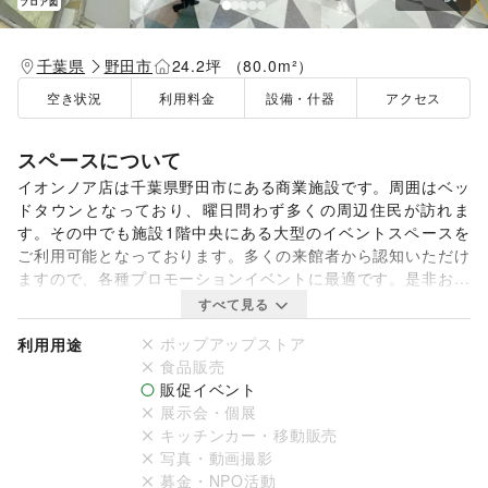
フロア図
千葉県
野田市
24.2坪 （80.0m²）
空き状況
利用料金
設備・什器
アクセス
スペースについて
イオンノア店は千葉県野田市にある商業施設です。周囲はベッ
ドタウンとなっており、曜日問わず多くの周辺住民が訪れま
す。その中でも施設1階中央にある大型のイベントスペースを
ご利用可能となっております。多くの来館者から認知いただけ
ますので、各種プロモーションイベントに最適です。是非お問
い合わせください。

すべて見る
ポップアップストア
利用用途
【出店おすすめ日】

食品販売
毎月20日、30日の「お客さま感謝デー」は、通常営業日に比
販促イベント
べ、特に集客が見込めます。
展示会・個展
キッチンカー・移動販売
写真・動画撮影
募金・NPO活動