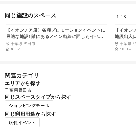
絵画・書
/
写真・イラストレーション
/
立体作品・彫刻
/
その他アート・デザイン
同じ施設のスペース
レジャー・スポーツ
1
/
3
旅行・レジャー
/
キャンプ・アウトドア
/
野球
/
サッカー
/
33,000
円/日
バスケットボール
/
ゴルフ
/
その他レジャー・スポーツ
【イオンノア店】各種プロモーションイベントに
【イオン
車・バイク・モビリティ
最適な施設1階にあるメイン動線に面したイベン
施設出入
車
/
バイク・オートバイ
/
自転車・ロードバイク
/
トスペース
マイクロモビリティ
/
その他車・バイク・モビリティ
千葉県 野田市
千葉県 
8.0
㎡
10.0
㎡
NPO・公共団体
地方公共団体・行政・政府
/
外国団体・大使館
/
募金・寄付
/
NPO・ボランティア活動
/
その他NPO・公共団体
ビジネス・オフィス
法人向けサービス
/
オフィス家具・OA機器
/
関連カテゴリ
イベント企画・運営
/
その他ビジネス・オフィス
エリアから探す
その他活動・個人
千葉県
その他活動・個人
野田市
同じスペースタイプから探す
ショッピングモール
同じ利用用途から探す
販促イベント