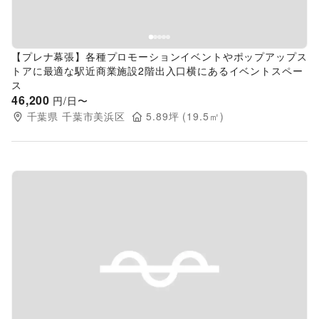
【プレナ幕張】各種プロモーションイベントやポップアップス
トアに最適な駅近商業施設2階出入口横にあるイベントスペー
ス
46,200
円/日〜
千葉県
千葉市美浜区
5.89
坪 (
19.5
㎡)
Previous slide
Next s