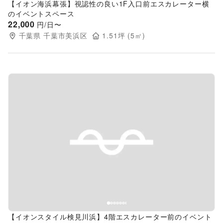
【イオン海浜幕張】視認性の良い1F入口前エスカレーター横
のイベントスペース
22,000
円/日〜
千葉県
千葉市美浜区
1.51
坪 (
5
㎡)
Previous slide
Next s
【イオンスタイル検見川浜】4階エスカレーター前のイベント