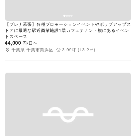
【プレナ幕張】各種プロモーションイベントやポップアップス
トアに最適な駅近商業施設1階カフェテナント横にあるイベン
トスペース
44,000
円/日〜
千葉県
千葉市美浜区
3.99
坪 (
13.2
㎡)
Previous slide
Next s