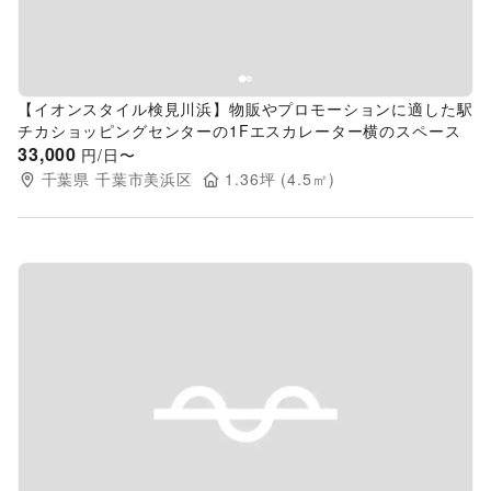
【イオンスタイル検見川浜】物販やプロモーションに適した駅
チカショッピングセンターの1Fエスカレーター横のスペース
33,000
円/日〜
千葉県
千葉市美浜区
1.36
坪 (
4.5
㎡)
Previous slide
Next s