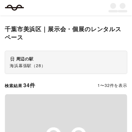
千葉市美浜区
｜
展示会・個展
のレンタルス
ペース
周辺の駅
海浜幕張駅
（
28
）
34
件
1
〜
32
件を表示
検索結果