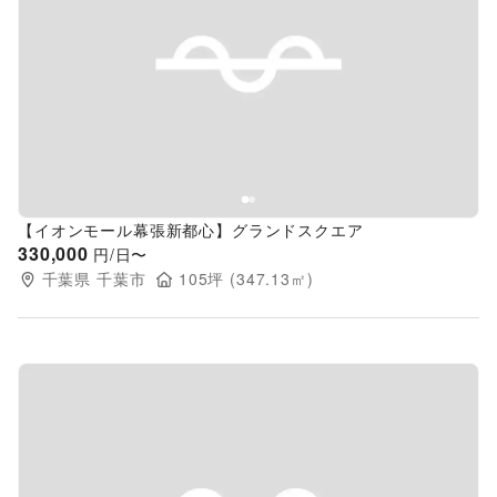
Previous slide
Next s
【イオンモール幕張新都心】グランドスクエア
330,000
円/日〜
千葉県
千葉市
105
坪 (
347.13
㎡)