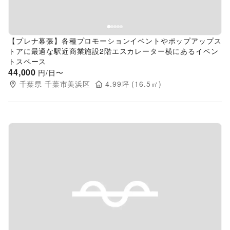
【プレナ幕張】各種プロモーションイベントやポップアップス
トアに最適な駅近商業施設2階エスカレーター横にあるイベン
トスペース
44,000
円/日〜
千葉県
千葉市美浜区
4.99
坪 (
16.5
㎡)
Previous slide
Next s