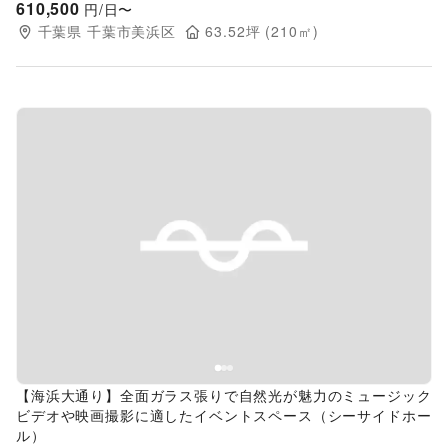
610,500
円/日〜
千葉県
千葉市美浜区
63.52
坪 (
210
㎡)
Previous slide
Next s
【海浜大通り】全面ガラス張りで自然光が魅力のミュージック
ビデオや映画撮影に適したイベントスペース（シーサイドホー
ル）