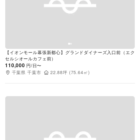
Previous slide
Next s
【イオンモール幕張新都心】グランドダイナーズ入口前（エク
セルシオールカフェ前）
110,000
円/日〜
千葉県
千葉市
22.88
坪 (
75.64
㎡)