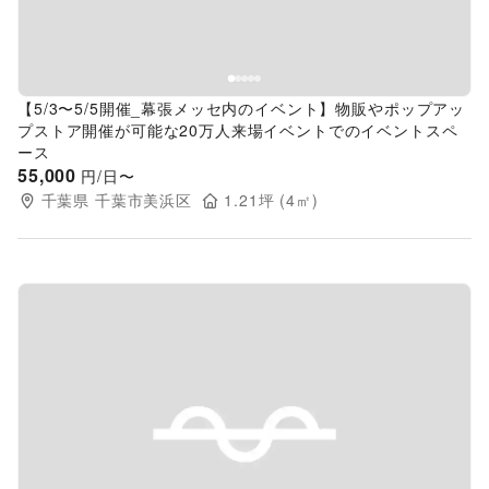
【5/3〜5/5開催_幕張メッセ内のイベント】物販やポップアッ
プストア開催が可能な20万人来場イベントでのイベントスペ
ース
55,000
円/日〜
千葉県
千葉市美浜区
1.21
坪 (
4
㎡)
Previous slide
Next s