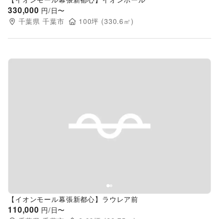
330,000
円/日〜
千葉県
千葉市
100
坪 (
330.6
㎡)
Previous slide
Next s
【イオンモール幕張新都心】ラウレア前
110,000
円/日〜