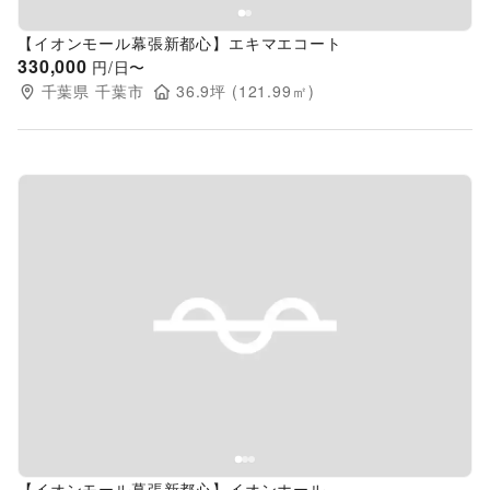
【イオンモール幕張新都心】エキマエコート
330,000
円/日〜
千葉県
千葉市
36.9
坪 (
121.99
㎡)
Previous slide
Next s
【イオンモール幕張新都心】イオンホール