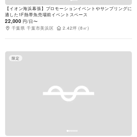
【イオン海浜幕張】プロモーションイベントやサンプリングに
適した1F熱帯魚売場前イベントスペース
22,000
円/日〜
千葉県
千葉市美浜区
2.42
坪 (
8
㎡)
限定
Previous slide
Next s