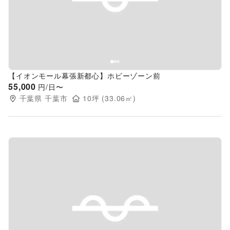
Previous slide
Next s
【イオンモール幕張新都心】ホビーゾーン前
55,000
円/日〜
千葉県
千葉市
10
坪 (
33.06
㎡)
Previous slide
Next s