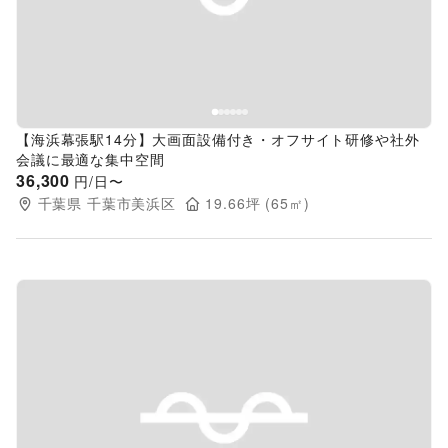
【海浜幕張駅14分】大画面設備付き・オフサイト研修や社外
会議に最適な集中空間
36,300
円/日〜
千葉県
千葉市美浜区
19.66
坪 (
65
㎡)
Previous slide
Next s