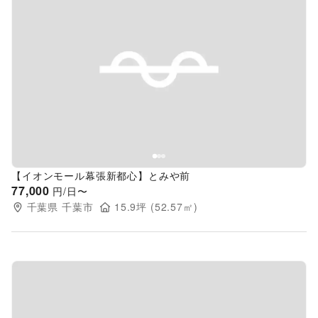
Previous slide
Next s
【イオンモール幕張新都心】とみや前
77,000
円/日〜
千葉県
千葉市
15.9
坪 (
52.57
㎡)