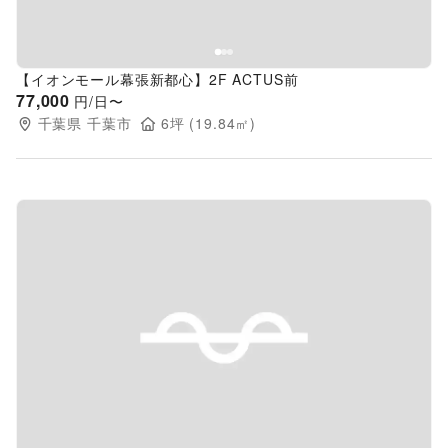
【イオンモール幕張新都心】2F ACTUS前
77,000
円/日〜
千葉県
千葉市
6
坪 (
19.84
㎡)
Previous slide
Next s