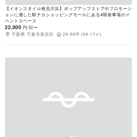
【イオンスタイル検見川浜】ポップアップストアやプロモーシ
ョンに適した駅チカショッピングモールにある4階催事場のイ
ベントスペース
22,000
円/日〜
千葉県
千葉市美浜区
29.99
坪 (
99.17
㎡)
Previous slide
Next s