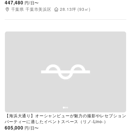
447,480
円/日〜
千葉県
千葉市美浜区
28.13
坪 (
93
㎡)
Previous slide
Next s
【海浜大通り】オーシャンビューが魅力の撮影やレセプション
パーティーに適したイベントスペース（リノ-Lino-）
605,000
円/日〜