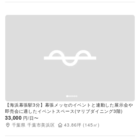
Previous slide
Next s
【海浜幕張駅3分】幕張メッセのイベントと連動した展示会や
即売会に適したイベントスペース(マリブダイニング3階)
33,000
円/日〜
千葉県
千葉市美浜区
43.86
坪 (
145
㎡)