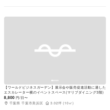
Previous slide
Next s
【ワールドビジネスガーデン】展示会や販売促進活動に適した
エスカレーター横のイベントスペース(マリブダイニング3階)
8,800
円/日〜
千葉県
千葉市美浜区
3.02
坪 (
10
㎡)