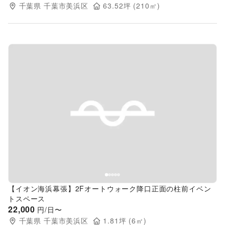
千葉県
千葉市美浜区
63.52
坪 (
210
㎡)
Previous slide
Next s
【イオン海浜幕張】2Fオートウォーク降口正面の柱前イベン
トスペース
22,000
円/日〜
千葉県
千葉市美浜区
1.81
坪 (
6
㎡)