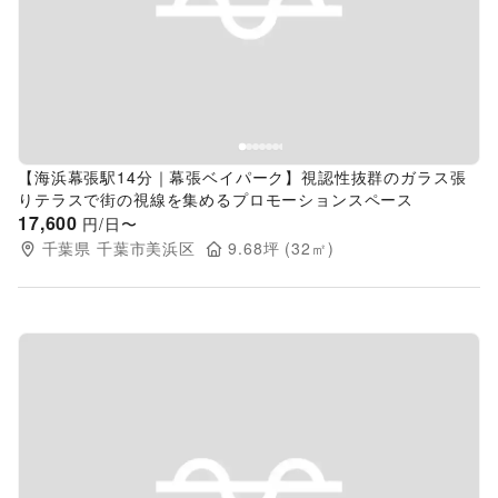
Previous slide
Next s
【海浜幕張駅14分｜幕張ベイパーク】視認性抜群のガラス張
りテラスで街の視線を集めるプロモーションスペース
17,600
円/日〜
千葉県
千葉市美浜区
9.68
坪 (
32
㎡)
Previous slide
Next s