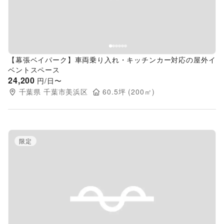
【幕張ベイパーク】車両乗り入れ・キッチンカー対応の屋外イ
ベントスペース
24,200
円/日〜
千葉県
千葉市美浜区
60.5
坪 (
200
㎡)
限定
Previous slide
Next s