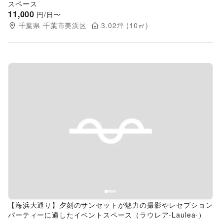
スペース
11,000
円/日〜
千葉県
千葉市美浜区
3.02
坪 (
10
㎡)
Previous slide
Next s
【海浜大通り】夕刻のサンセットが魅力の撮影やレセプション
パーティーに適したイベントスペース（ラウレア-Laulea-）