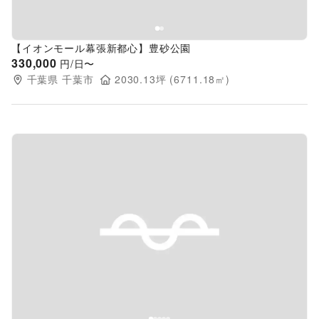
【イオンモール幕張新都心】豊砂公園
330,000
円/日〜
千葉県
千葉市
2030.13
坪 (
6711.18
㎡)
Previous slide
Next s