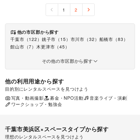
1
2
他の市区郡から探す
千葉市
（
122
）
銚子市
（
15
）
市川市
（
32
）
船橋市
（
83
）
館山市
（
7
）
木更津市
（
45
）
その他の市区郡から探す
他の利用用途から探す
目的別にレンタルスペースを見つけよう
ポップアップストア
食品販売
販促イベント
写真・動画撮影
募金・NPO活動
キッチンカー・移動販売
音楽ライブ・演劇
ワークショップ・勉強会
千葉市美浜区
×スペースタイプから探す
理想のレンタルスペースを見つけよう