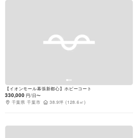
Previous slide
Next s
【イオンモール幕張新都心】ホビーコート
330,000
円/日〜
千葉県
千葉市
38.9
坪 (
128.6
㎡)