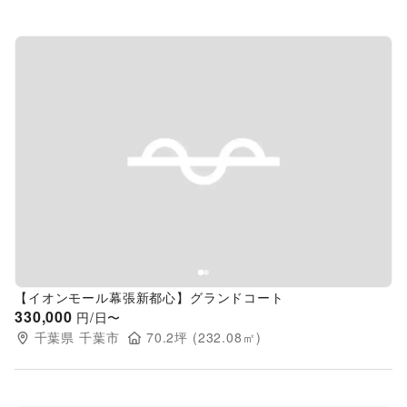
Previous slide
Next s
【イオンモール幕張新都心】グランドコート
330,000
円/日〜
千葉県
千葉市
70.2
坪 (
232.08
㎡)