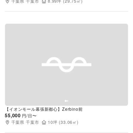
千葉県
千葉市
8.99
坪 (
29.75
㎡)
Previous slide
Next s
【イオンモール幕張新都心】Zerbino前
55,000
円/日〜
千葉県
千葉市
10
坪 (
33.06
㎡)