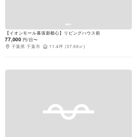
【イオンモール幕張新都心】リビングハウス前
77,000
円/日〜
千葉県
千葉市
11.4
坪 (
37.69
㎡)
Previous slide
Next s