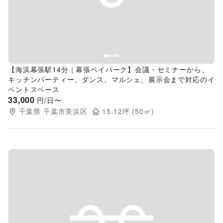
【海浜幕張駅14分｜幕張ベイパーク】会議・セミナーから、
キッチンパーティー、ダンス、マルシェ、展示会まで対応のイ
ベントスペース
33,000
円/日〜
千葉県
千葉市美浜区
15.12
坪 (
50
㎡)
Previous slide
Next s