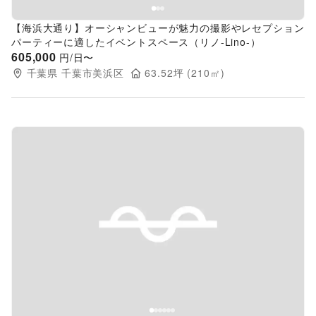
【海浜大通り】オーシャンビューが魅力の撮影やレセプション
パーティーに適したイベントスペース（リノ-Lino-）
605,000
円/日〜
千葉県
千葉市美浜区
63.52
坪 (
210
㎡)
Previous slide
Next s