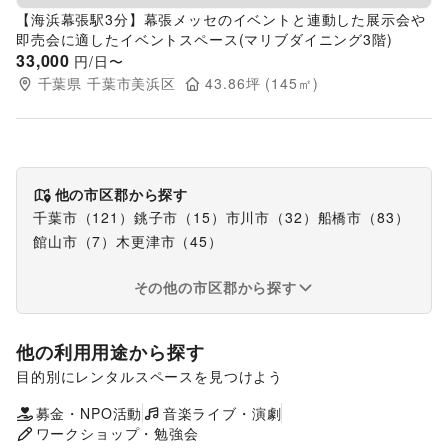
【海浜幕張駅3分】幕張メッセのイベントと連動した展示会や
即売会に適したイベントスペース(マリブダイニング3階)
33,000
円/日〜
千葉県
千葉市美浜区
43.86
坪 (
145
㎡)
他の市区郡から探す
千葉市
（
121
）
銚子市
（
15
）
市川市
（
32
）
船橋市
（
83
）
館山市
（
7
）
木更津市
（
45
）
その他の市区郡から探す
他の利用用途から探す
目的別にレンタルスペースを見つけよう
ポップアップストア
食品販売
販促イベント
展示会・個展
募金・NPO活動
音楽ライブ・演劇
キッチンカー・移動販売
ワークショップ・勉強会