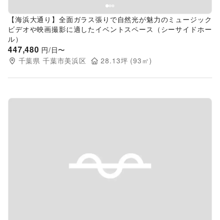
【海浜大通り】全面ガラス張りで自然光が魅力のミュージック
ビデオや映画撮影に適したイベントスペース（シーサイドホー
ル）
447,480
円/日〜
千葉県
千葉市美浜区
28.13
坪 (
93
㎡)
Previous slide
Next s