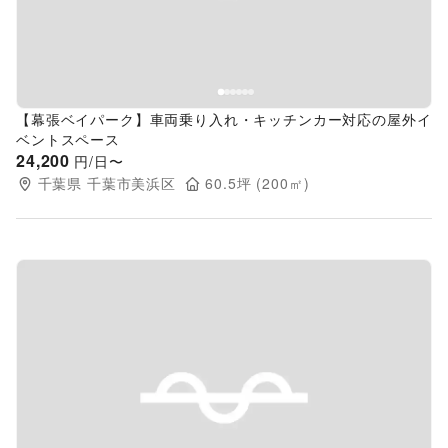
【幕張ベイパーク】車両乗り入れ・キッチンカー対応の屋外イ
ベントスペース
24,200
円/日〜
千葉県
千葉市美浜区
60.5
坪 (
200
㎡)
Previous slide
Next s