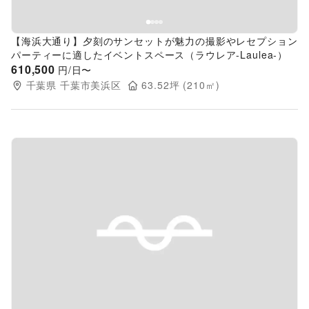
【海浜大通り】夕刻のサンセットが魅力の撮影やレセプション
パーティーに適したイベントスペース（ラウレア-Laulea-）
610,500
円/日〜
千葉県
千葉市美浜区
63.52
坪 (
210
㎡)
Previous slide
Next s