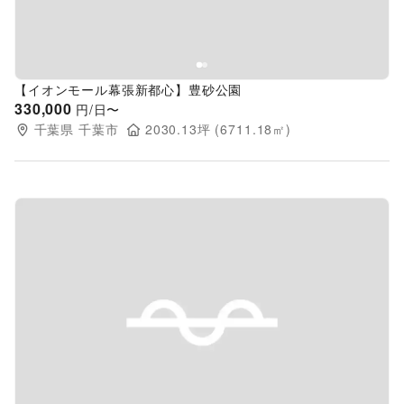
【イオンモール幕張新都心】豊砂公園
330,000
円/日〜
千葉県
千葉市
2030.13
坪 (
6711.18
㎡)
Previous slide
Next s