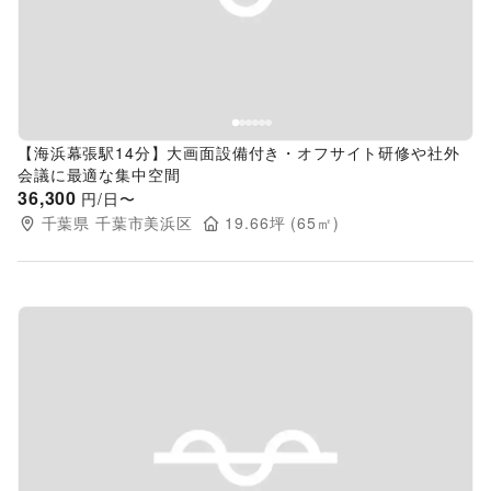
【海浜幕張駅14分】大画面設備付き・オフサイト研修や社外
会議に最適な集中空間
36,300
円/日〜
千葉県
千葉市美浜区
19.66
坪 (
65
㎡)
Previous slide
Next s