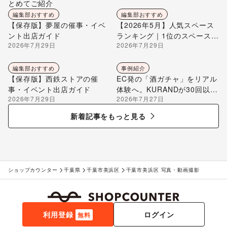
とめてご紹介
編集部おすすめ
編集部おすすめ
【保存版】夢屋の催事・イベ
【2026年5月】人気スペース
ント出店ガイド
ランキング｜1位のスペースを
2026年7月29日
2026年7月29日
編集部が解説
編集部おすすめ
事例紹介
【保存版】西鉄ストアの催
EC発の「酒ガチャ」をリアル
事・イベント出店ガイド
体験へ。KURANDが30回以上
2026年7月29日
2026年7月27日
のポップアップ出店で届け
る“新しいお酒との出会い”
新着記事をもっと見る
ショップカウンター
千葉県
千葉市美浜区
千葉市美浜区 写真・動画撮影
利用登録
ログイン
無料