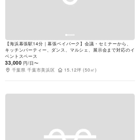
【海浜幕張駅14分｜幕張ベイパーク】会議・セミナーから、
キッチンパーティー、ダンス、マルシェ、展示会まで対応のイ
ベントスペース
33,000
円/日〜
千葉県
千葉市美浜区
15.12
坪 (
50
㎡)
Previous slide
Next s