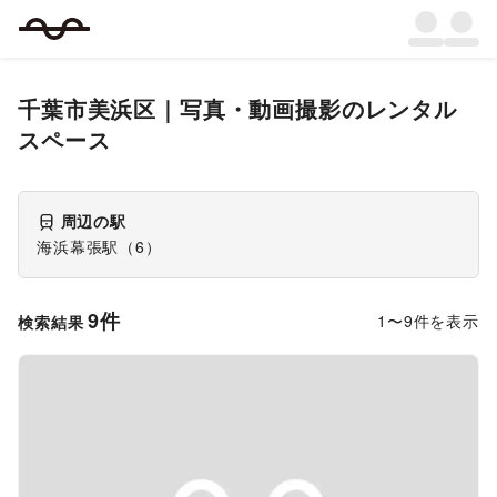
千葉市美浜区
｜
写真・動画撮影
のレンタル
スペース
周辺の駅
海浜幕張駅
（
6
）
9
件
1
〜
9
件を表示
検索結果