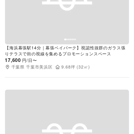
Previous slide
Next s
【海浜幕張駅14分｜幕張ベイパーク】視認性抜群のガラス張
りテラスで街の視線を集めるプロモーションスペース
17,600
円/日〜
千葉県
千葉市美浜区
9.68
坪 (
32
㎡)
Previous slide
Next s