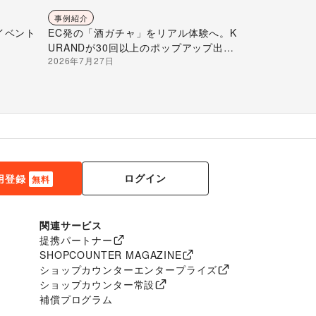
事例紹介
イベント
EC発の「酒ガチャ」をリアル体験へ。K
URANDが30回以上のポップアップ出店
2026年7月27日
で届ける“新しいお酒との出会い”
ログイン
用登録
無料
関連サービス
提携パートナー
SHOPCOUNTER MAGAZINE
ショップカウンターエンタープライズ
ショップカウンター常設
補償プログラム