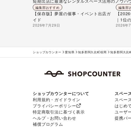
短期出店に最適なレンタルスペース活用のノウハ
編集部おすすめ
編集部
【保存版】夢屋の催事・イベント出店ガ
【20
イド
｜1位
2026年7月29日
2026年
ショップカウンター
愛知県
知多郡阿久比町椋岡
知多郡阿久比
ショップカウンターについて
スペー
利用規約・ガイドライン
スペー
プライバシーポリシー
はじめ
特定商取引法に基づく表示
ユーザ
ヘルプ・お問い合わせ
提携パ
補償プログラム