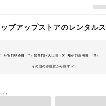
ポップアップストア
のレンタル
2
）
丹羽郡扶桑町
（
7
）
知多郡阿久比町
（
5
）
知多郡東浦町
（
19
）
その他の市区郡から探す
ップ！