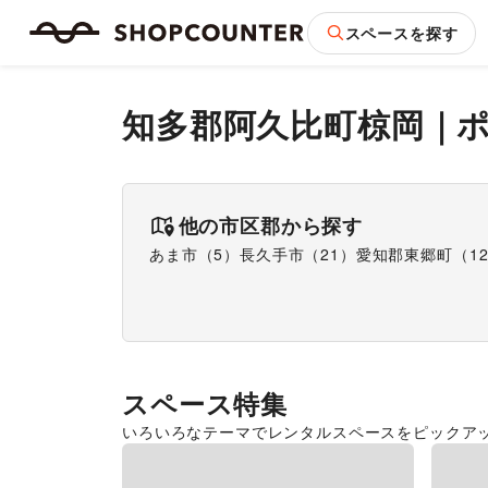
スペースを探す
知多郡阿久比町椋岡
｜
他の市区郡から探す
あま市
（
5
）
長久手市
（
21
）
愛知郡東郷町
（
1
スペース特集
いろいろなテーマでレンタルスペースをピックア