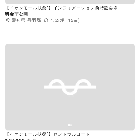
【イオンモール扶桑*】インフォメーション前特設会場
料金非公開
愛知県
丹羽郡
4.53
坪 (
15
㎡)
Previous slide
Next s
【イオンモール扶桑*】セントラルコート