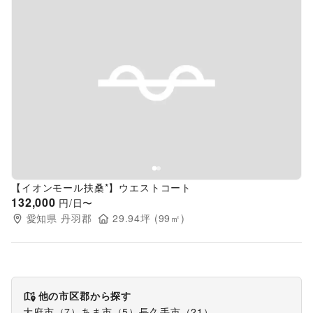
Previous slide
Next s
【イオンモール扶桑*】ウエストコート
132,000
円/日〜
愛知県
丹羽郡
29.94
坪 (
99
㎡)
他の市区郡から探す
大府市
（
7
）
あま市
（
5
）
長久手市
（
21
）