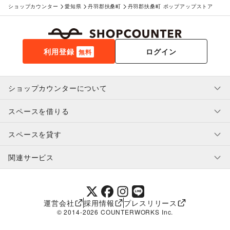
ショップカウンター
愛知県
丹羽郡扶桑町
丹羽郡扶桑町 ポップアップストア
利用登録
ログイン
無料
ショップカウンターについて
スペースを借りる
利用規約・ガイドライン
プライバシーポリシー
スペースを貸す
特定商取引法に基づく表示
スペースを借りたい人へ
ヘルプ・お問い合わせ
はじめてガイド
関連サービス
補償プログラム
ユーザー利用規約
スペースを貸したい方へ
提携パートナー
オーナー利用規約
提携パートナー
SHOPCOUNTER MAGAZINE
運営会社
採用情報
プレスリリース
ショップカウンターエンタープライズ
© 2014-
2026
COUNTERWORKS Inc.
ショップカウンター常設
補償プログラム