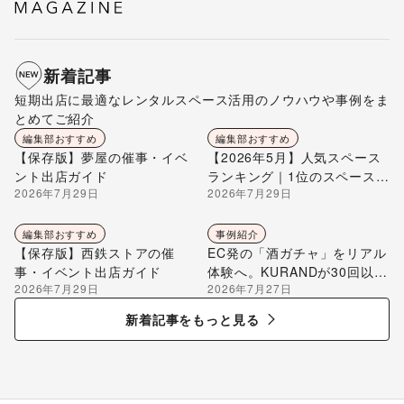
新着記事
短期出店に最適なレンタルスペース活用のノウハウや事例をま
とめてご紹介
編集部おすすめ
編集部おすすめ
【保存版】夢屋の催事・イベ
【2026年5月】人気スペース
ント出店ガイド
ランキング｜1位のスペースを
2026年7月29日
2026年7月29日
編集部が解説
編集部おすすめ
事例紹介
【保存版】西鉄ストアの催
EC発の「酒ガチャ」をリアル
事・イベント出店ガイド
体験へ。KURANDが30回以上
2026年7月29日
2026年7月27日
のポップアップ出店で届け
る“新しいお酒との出会い”
新着記事をもっと見る