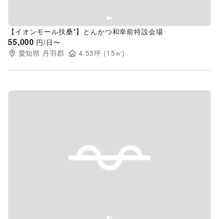
【イオンモール扶桑*】とんかつ和幸前特設会場
55,000
円/日〜
愛知県
丹羽郡
4.53
坪 (
15
㎡)
Previous slide
Next s