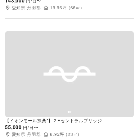
143,000
円/日〜
愛知県
丹羽郡
19.96
坪 (
66
㎡)
Previous slide
Next s
【イオンモール扶桑*】２Fセントラルブリッジ
55,000
円/日〜
愛知県
丹羽郡
6.95
坪 (
23
㎡)