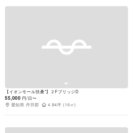
Previous slide
Next s
【イオンモール扶桑*】２FブリッジD
55,000
円/日〜
愛知県
丹羽郡
4.84
坪 (
16
㎡)