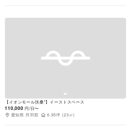
Previous slide
Next s
【イオンモール扶桑*】イーストスペース
110,000
円/日〜
愛知県
丹羽郡
6.95
坪 (
23
㎡)