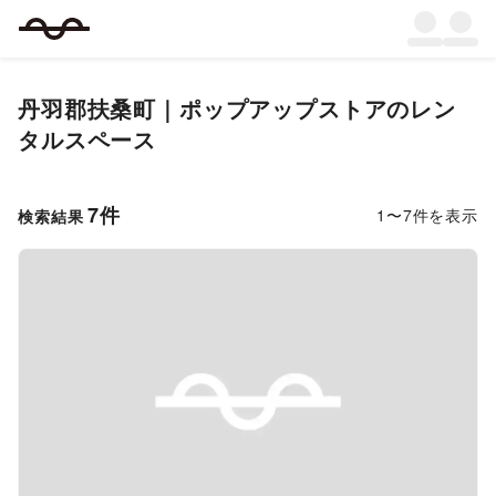
丹羽郡扶桑町
｜
ポップアップストア
のレン
タルスペース
7
件
1
〜
7
件を表示
検索結果
Previous slide
Next s