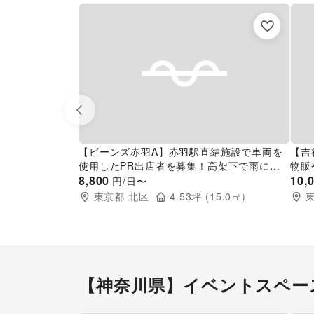
Previous slide
【ビーンズ赤羽A】赤羽駅直結施設で車両を
【吉
使用したPR出店者を募集！高架下で雨に濡
物販
れずに出店可能
8,800
吉祥
10,
円/日〜
ペー
東京都
北区
4.53
坪 (
15.0
㎡)
【神奈川県】イベントスペー