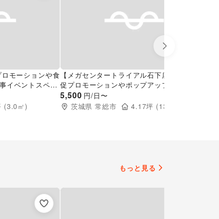
Next slide
プロモーションや食
【メガセンタートライアル石下店】NEW！販
【
事イベントスペー
促プロモーションやポップアップストアに最
ア
適な「Ⓐスペース」※買取催事不可
5,500
シ
8,
円/日〜
横
 (
3.0
㎡)
茨城県
常総市
4.17
坪 (
13.8
㎡)
ま
もっと見る