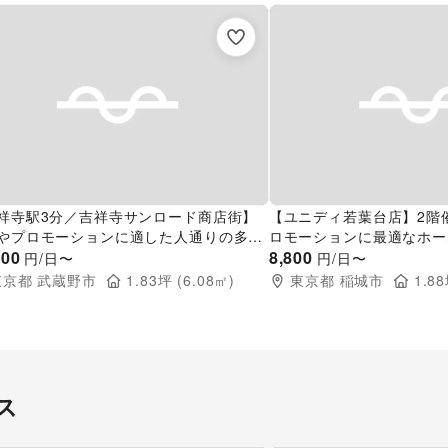
祥寺駅3分／吉祥寺サンロード商店街】
【ユニディ若葉台店】2階
やプロモーションに適した人通りの多い
ロモーションに最適なホー
寺サンロード商店街に面したイベントス
000
内催事イベントスペース
8,800
円/日〜
円/日〜
ス
東京都
武蔵野市
1.83
坪 (
6.08
㎡)
東京都
稲城市
1.88
ス