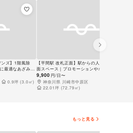
Next slide
デンズ】1階風除
【平間駅 改札正面】駅からの人流が見える路
【
に最適なあざみ野
面スペース｜プロモーションやポップアップ
ー
事イベントスペー
に最適
9,900
の
7,
円/日〜
0.9
坪 (
3.0
㎡)
神奈川県
川崎市中原区
22.01
坪 (
72.79
㎡)
もっと見る