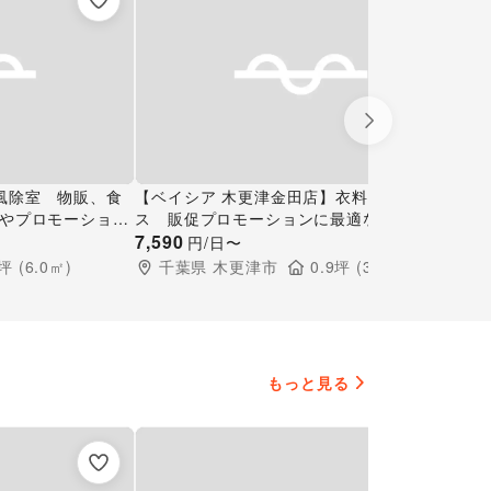
Next slide
風除室 物販、食
【ベイシア 木更津金田店】衣料入口前スペー
【
やプロモーション
ス 販促プロモーションに最適なスーパー店
ー
1階入口風除室の
内催事イベントスペース
7,590
ス
7,
円/日〜
坪 (
6.0
㎡)
千葉県
木更津市
0.9
坪 (
3.0
㎡)
もっと見る