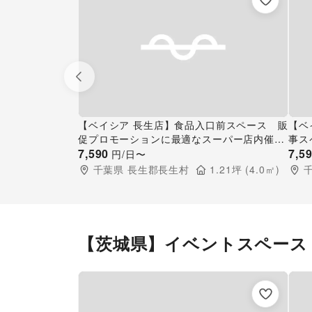
Previous slide
【ベイシア 長生店】食品入口前スペース 販
【ベ
促プロモーションに最適なスーパー店内催事
事ス
イベントスペース
7,590
ーパ
7,5
円/日〜
千葉県
長生郡長生村
1.21
坪 (
4.0
㎡)
【茨城県】イベントスペース