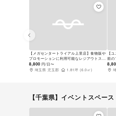
Previous slide
【メガセンタートライアル上里店】食物販や
【ユ
プロモーションに利用可能なレジアウトスペ
前の
ース
8,800
催事
8,8
円/日〜
埼玉県
児玉郡
1.81
坪 (
6.0
㎡)
【千葉県】イベントスペース