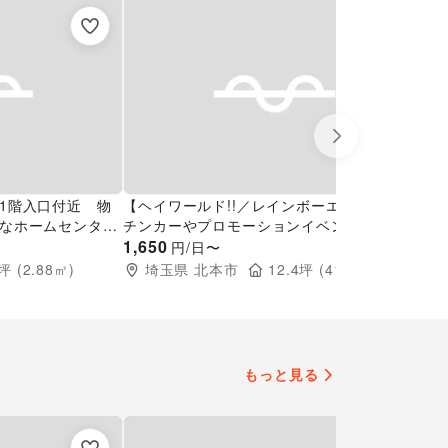
Next slide
1階入口付近 物
【ヘイワールド!!／レインボーエリアA】キッ
【
なホームセンター
チンカーやプロモーションイベントで利用可
ッ
スペース
能！メイン駐車場から館内入口に面した屋外
1,650
ベ
8,
円/日〜
スペース
事
坪 (
2.88
㎡)
埼玉県
北本市
12.4
坪 (
41.0
㎡)
もっと見る