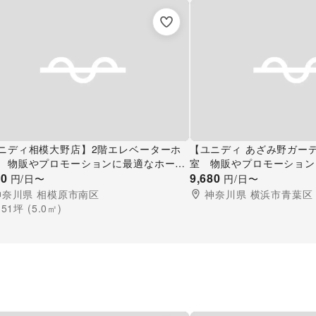
ニディ相模大野店】2階エレベーターホ
【ユニディ あざみ野ガー
 物販やプロモーションに最適なホーム
室 物販やプロモーション
ター内エレベーター前の催事イベントス
00
ガーデンズ側入口付近の催
9,680
円/日〜
円/日〜
ス
ス
神奈川県
相模原市南区
神奈川県
横浜市青葉区
.51
坪 (
5.0
㎡)