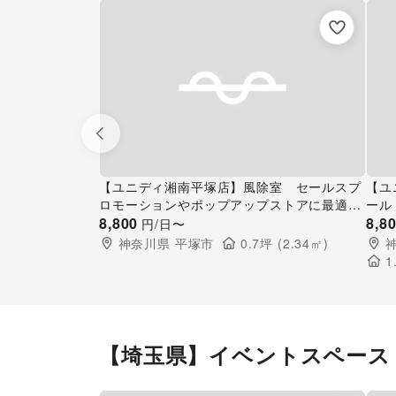
Previous slide
【ユニディ湘南平塚店】風除室 セールスプ
【ユ
ロモーションやポップアップストアに最適な
ール
ホームセンターの風除室を利用可能な催事イ
8,800
セン
8,8
円/日〜
ベントスペース
ペー
神奈川県
平塚市
0.7
坪 (
2.34
㎡)
1
【埼玉県】イベントスペース