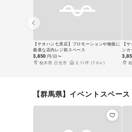
Previous slide
【ヤオハン七里店】プロモーションや物販に
【ヤ
最適な店内レジ前スペース
ンカ
3,850
3,8
円/日〜
栃木県
日光市
2.11
坪 (
7.0
㎡)
【群馬県】イベントスペース