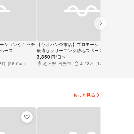
Next slide
ーションやキッチ
【ヤオハン今市店】プロモーションや物販に
【
ペース
最適なクリーニング跡地スペース
示
3,850
3
9,
円/日〜
3
坪 (
56.0
㎡)
栃木県
日光市
4.23
坪 (
14.0
㎡)
もっと見る