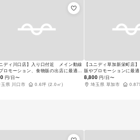
ニディ川口店】入り口付近 メイン動線
【ユニディ草加新栄町店】
プロモーション、食物販の出店に最適な
販やプロモーションに最適
イベントスペース
00
内入口付近の催事イベント
8,800
円/日〜
円/日〜
埼玉県
川口市
0.6
坪 (
2.0
㎡)
埼玉県
草加市
0.87