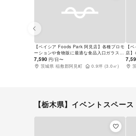
Previous slide
【ベイシア Foods Park 阿見店】各種プロモ
【ベ
ーションや食物販に最適な食品入口ガラス面
店】
催事イベントスペース
7,590
イベ
7,5
円/日〜
茨城県
稲敷郡阿見町
0.9
坪 (
3.0
㎡)
【栃木県】イベントスペース