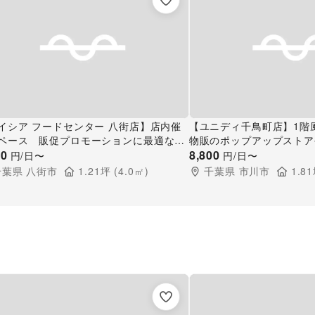
イシア フードセンター 八街店】店内催
【ユニディ千鳥町店】1階
ペース 販促プロモーションに最適なス
物販のポップアップストア
ー店内催事イベントスペース
90
に最適なホームセンター内
8,800
円/日〜
円/日〜
催事イベントスペース
千葉県
八街市
1.21
坪 (
4.0
㎡)
千葉県
市川市
1.81