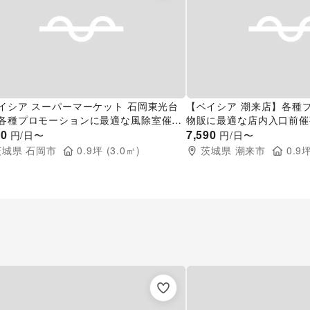
イシア スーパーマーケット 石岡東光台
【ベイシア 潮来店】各種
各種プロモーションに最適な風除室催事
物販に最適な店内入口前催
ントスペース
90
ス
7,590
円/日〜
円/日〜
茨城県
石岡市
0.9
坪 (
3.0
㎡)
茨城県
潮来市
0.9
坪