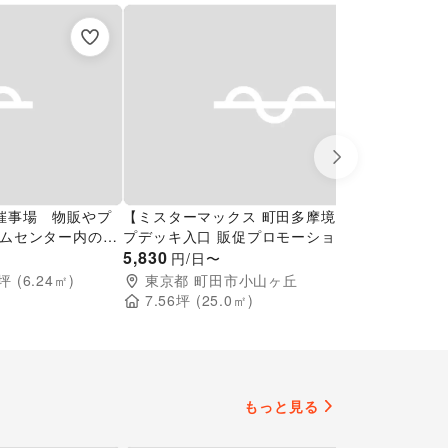
Next slide
催事場 物販やプ
【ミスターマックス 町田多摩境店】ヒルトッ
【
ムセンター内の屋
プデッキ入口 販促プロモーションや物販用途
型
に最適な総合ディスカウントストアの催事イ
5,830
4,
円/日〜
ベントスペース
坪 (
6.24
㎡)
東京都
町田市小山ヶ丘
7.56
坪 (
25.0
㎡)
もっと見る