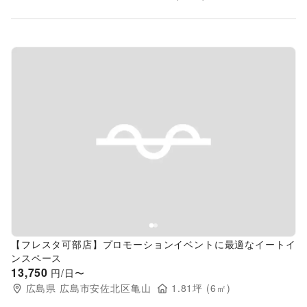
Previous slide
Next s
【フレスタ可部店】プロモーションイベントに最適なイートイ
ンスペース
13,750
円/日〜
広島県
広島市安佐北区亀山
1.81
坪 (
6
㎡)