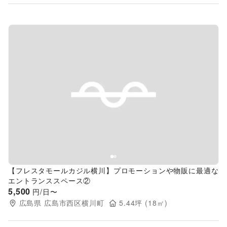
Previous slide
Next s
【フレスタモールカジル横川】プロモーションや物販に最適な
エントランススペース②
5,500
円/日〜
広島県
広島市西区横川町
5.44
坪 (
18
㎡)