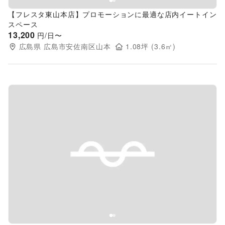
【フレスタ東山本店】プロモーションに最適な店内イートイン
スペース
13,200
円/日〜
広島県
広島市安佐南区山本
1.08
坪 (
3.6
㎡)
Previous slide
Next s