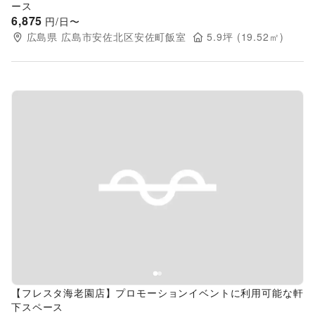
ース
6,875
円/日〜
広島県
広島市安佐北区安佐町飯室
5.9
坪 (
19.52
㎡)
Previous slide
Next s
【フレスタ海老園店】プロモーションイベントに利用可能な軒
下スペース