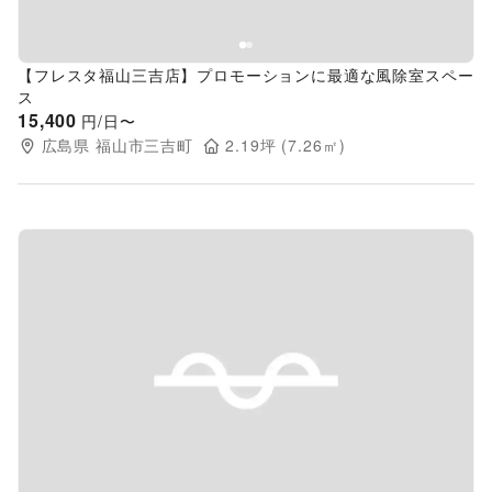
【フレスタ福山三吉店】プロモーションに最適な風除室スペー
ス
15,400
円/日〜
広島県
福山市三吉町
2.19
坪 (
7.26
㎡)
Previous slide
Next s