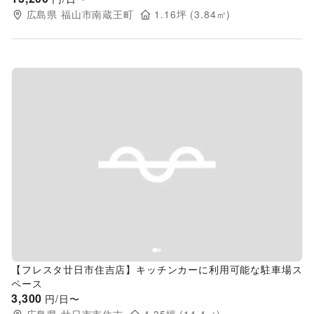
広島県
福山市南蔵王町
1.16
坪 (
3.84
㎡)
Previous slide
Next s
【フレスタ廿日市住吉店】キッチンカーに利用可能な駐車場ス
ペース
3,300
円/日〜