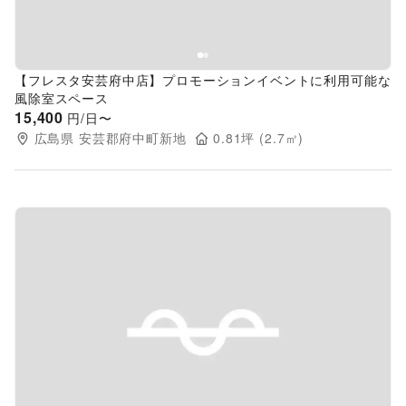
【フレスタ安芸府中店】プロモーションイベントに利用可能な
風除室スペース
15,400
円/日〜
広島県
安芸郡府中町新地
0.81
坪 (
2.7
㎡)
Previous slide
Next s