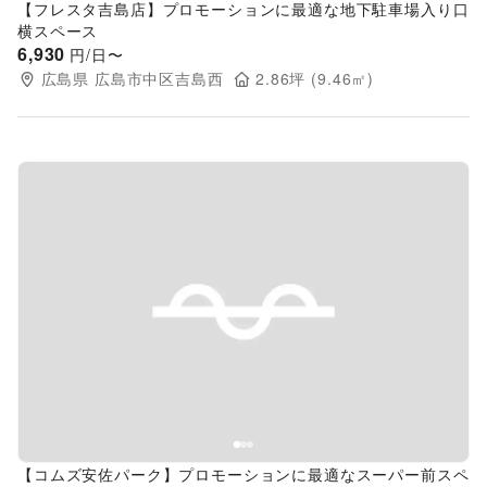
【フレスタ吉島店】プロモーションに最適な地下駐車場入り口
横スペース
6,930
円/日〜
広島県
広島市中区吉島西
2.86
坪 (
9.46
㎡)
Previous slide
Next s
【コムズ安佐パーク】プロモーションに最適なスーパー前スペ