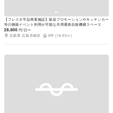
【フレスタ宇品商業施設】販促プロモーションやキッチンカー
等の物販イベント利用が可能な共用通路自販機横スペース
28,600
円/日〜
広島県
広島市南区
5
坪 (
16.53
㎡)
Previous slide
Next s