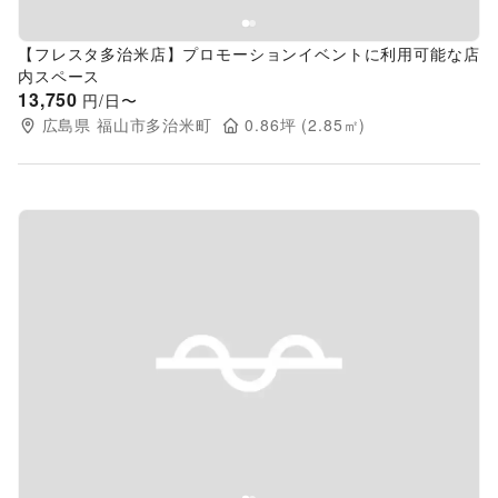
【フレスタ多治米店】プロモーションイベントに利用可能な店
内スペース
13,750
円/日〜
広島県
福山市多治米町
0.86
坪 (
2.85
㎡)
Previous slide
Next s