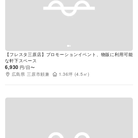
Previous slide
Next s
【フレスタ三原店】プロモーションイベント、物販に利用可能
な軒下スペース
6,930
円/日〜
広島県
三原市頼兼
1.36
坪 (
4.5
㎡)