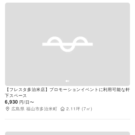
Previous slide
Next s
【フレスタ多治米店】プロモーションイベントに利用可能な軒
下スペース
6,930
円/日〜
広島県
福山市多治米町
2.11
坪 (
7
㎡)