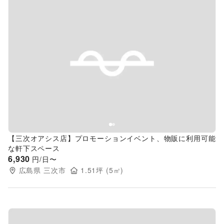
Previous slide
Next s
【三次オアシス店】プロモーションイベント、物販に利用可能
な軒下スペース
6,930
円/日〜
広島県
三次市
1.51
坪 (
5
㎡)