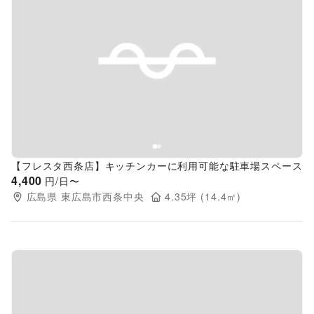
Previous slide
Next s
【フレスタ西条店】キッチンカーに利用可能な駐車場スペース
4,400
円/日〜
広島県
東広島市西条中央
4.35
坪 (
14.4
㎡)