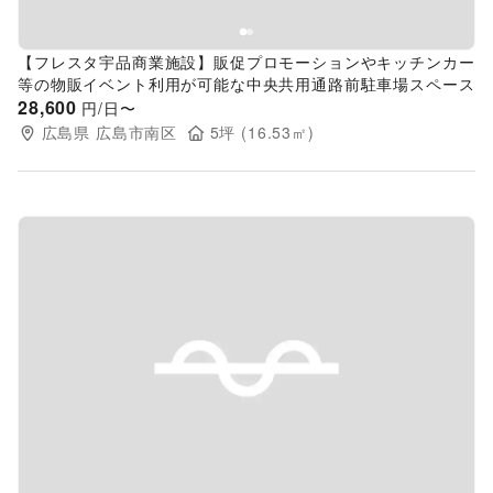
【フレスタ宇品商業施設】販促プロモーションやキッチンカー
等の物販イベント利用が可能な中央共用通路前駐車場スペース
28,600
円/日〜
広島県
広島市南区
5
坪 (
16.53
㎡)
Previous slide
Next s