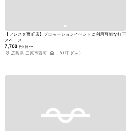
【フレスタ西町店】プロモーションイベントに利用可能な軒下
スペース
7,700
円/日〜
広島県
三原市西町
1.81
坪 (
6
㎡)
Previous slide
Next s