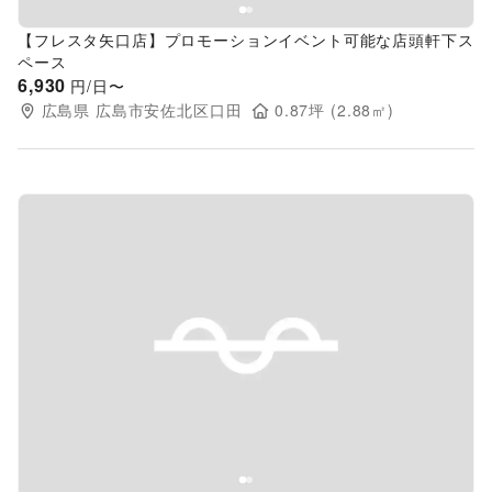
【フレスタ矢口店】プロモーションイベント可能な店頭軒下ス
ペース
6,930
円/日〜
広島県
広島市安佐北区口田
0.87
坪 (
2.88
㎡)
Previous slide
Next s