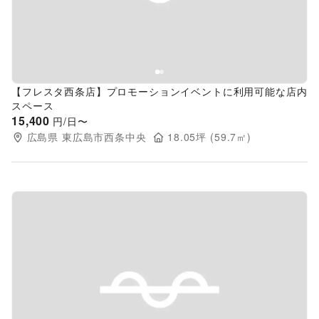
【フレスタ西条店】プロモーションイベントに利用可能な店内
スペース
15,400
円/日〜
広島県
東広島市西条中央
18.05
坪 (
59.7
㎡)
Previous slide
Next s