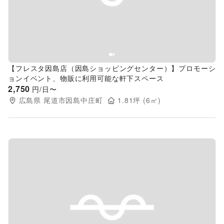
【フレスタ因島店（因島ショッピングセンター）】プロモーシ
ョンイベント、物販に利用可能な軒下スペース
2,750
円/日〜
広島県
尾道市因島中庄町
1.81
坪 (
6
㎡)
Previous slide
Next s