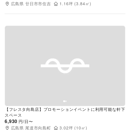
広島県
廿日市市住吉
1.16
坪 (
3.84
㎡)
Previous slide
Next s
【フレスタ向島店】プロモーションイベントに利用可能な軒下
スペース
6,930
円/日〜
広島県
尾道市向島町
3.02
坪 (
10
㎡)