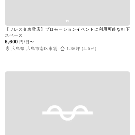
【フレスタ東雲店】プロモーションイベントに利用可能な軒下
スペース
6,600
円/日〜
広島県
広島市南区東雲
1.36
坪 (
4.5
㎡)
Previous slide
Next s