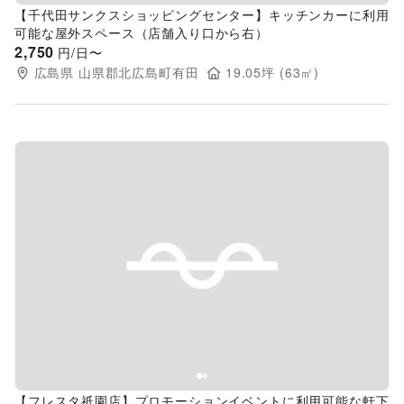
【千代田サンクスショッピングセンター】キッチンカーに利用
可能な屋外スペース（店舗入り口から右）
2,750
円/日〜
広島県
山県郡北広島町有田
19.05
坪 (
63
㎡)
Previous slide
Next s
【フレスタ祇園店】プロモーションイベントに利用可能な軒下