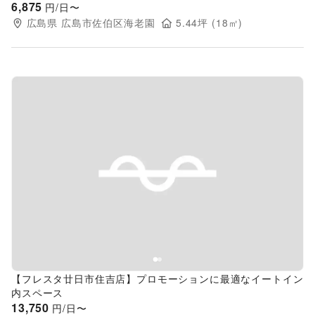
6,875
円/日〜
広島県
広島市佐伯区海老園
5.44
坪 (
18
㎡)
Previous slide
Next s
【フレスタ廿日市住吉店】プロモーションに最適なイートイン
内スペース
13,750
円/日〜