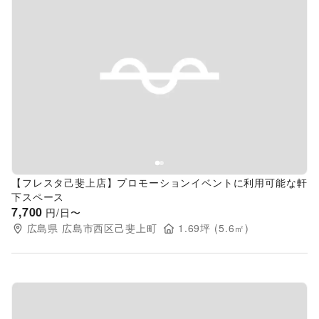
Previous slide
Next s
【フレスタ己斐上店】プロモーションイベントに利用可能な軒
下スペース
7,700
円/日〜
広島県
広島市西区己斐上町
1.69
坪 (
5.6
㎡)