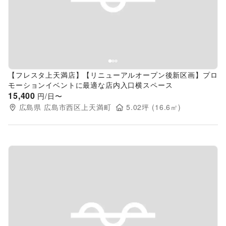
Previous slide
Next s
【フレスタ上天満店】【リニューアルオープン後新区画】プロ
モーションイベントに最適な店内入口横スペース
15,400
円/日〜
広島県
広島市西区上天満町
5.02
坪 (
16.6
㎡)
Previous slide
Next s