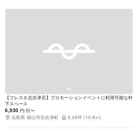
Previous slide
Next s
【フレスタ北吉津店】プロモーションイベントに利用可能な軒
下スペース
6,930
円/日〜
広島県
福山市北吉津町
3.26
坪 (
10.8
㎡)