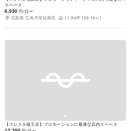
スペース
6,930
円/日〜
広島県
広島市安佐南区
11.84
坪 (
39.16
㎡)
Previous slide
Next s
【フレスタ蔵王店】プロモーションに最適な店内スペース
13,200
円/日〜