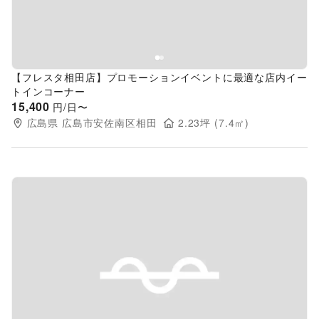
【フレスタ相田店】プロモーションイベントに最適な店内イー
トインコーナー
15,400
円/日〜
広島県
広島市安佐南区相田
2.23
坪 (
7.4
㎡)
Previous slide
Next s