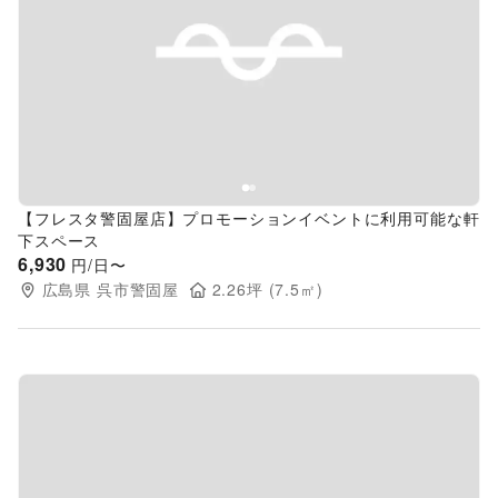
Previous slide
Next s
【フレスタ警固屋店】プロモーションイベントに利用可能な軒
下スペース
6,930
円/日〜
広島県
呉市警固屋
2.26
坪 (
7.5
㎡)