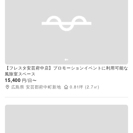
Previous slide
Next s
【フレスタ安芸府中店】プロモーションイベントに利用可能な
風除室スペース
15,400
円/日〜
広島県
安芸郡府中町新地
0.81
坪 (
2.7
㎡)