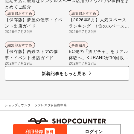
短期出店に最適なレンタルスペース活用のノウハウや事例をま
とめてご紹介
編集部おすすめ
編集部おすすめ
【保存版】夢屋の催事・イベ
【2026年5月】人気スペース
ント出店ガイド
ランキング｜1位のスペースを
2026年7月29日
2026年7月29日
編集部が解説
編集部おすすめ
事例紹介
【保存版】西鉄ストアの催
EC発の「酒ガチャ」をリアル
事・イベント出店ガイド
体験へ。KURANDが30回以上
2026年7月29日
2026年7月27日
のポップアップ出店で届け
る“新しいお酒との出会い”
新着記事をもっと見る
ショップカウンター
フレスタ安芸府中店
利用登録
ログイン
無料