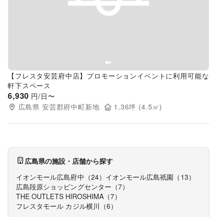
Previous slide
Next s
【フレスタ安芸府中店】プロモーションイベントに利用可能な
軒下スペース
6,930
円/日〜
広島県
安芸郡府中町新地
1.36
坪 (
4.5
㎡)
広島県
の施設・店舗から探す
イオンモール広島府中
（
24
）
イオンモール広島祇園
（
13
）
広島段原ショッピングセンター
（
7
）
THE OUTLETS HIROSHIMA
（
7
）
フレスタモール カジル横川
（
6
）