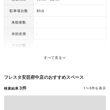
駐車場台数
80台
来館者数
-
来館者層
-
フロア図
-
すべて見る
フレスタ安芸府中店
のおすすめスペース
3
件
1
〜
3
件を表示
検索結果