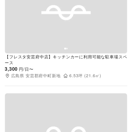
Previous slide
Next s
【フレスタ安芸府中店】キッチンカーに利用可能な駐車場スペ
ース
3,300
円/日〜
広島県
安芸郡府中町新地
6.53
坪 (
21.6
㎡)