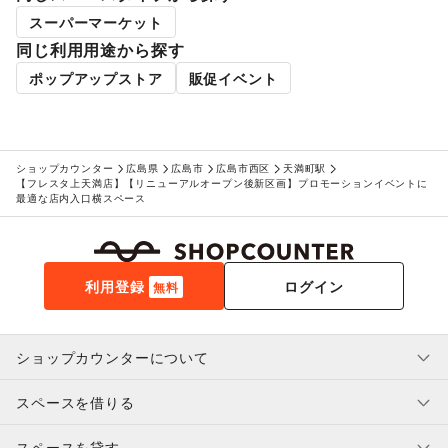
/
その他美容・健康
スーパーマーケット
エンタメ・ガジェット
PC・スマートフォン
/
スマホアクセサリー
/
ガジェット
/
同じ利用用途から探す
ゲーム
/
アニメ
/
コミック・マンガ
/
アイドル・芸能人
/
ポップアップストア
販促イベント
おもちゃ・ホビー
/
楽器・音楽機材
/
CD・DVD・本・雑誌
/
Webメディア・アプリ
/
テレビ・ドラマ
/
映画
/
音楽・ライブ
/
演劇
/
占い
/
公営競技・宝くじ
/
その他エンタメ・ガジェット
アート・デザイン
ショップカウンター
広島県
広島市
広島市西区
天満町駅
絵画・書
/
写真・イラストレーション
/
立体作品・彫刻
/
【フレスタ上天満店】【リニューアルオープン後新区画】プロモーションイベントに
最適な店内入口横スペース
その他アート・デザイン
レジャー・スポーツ
旅行・レジャー
/
キャンプ・アウトドア
/
野球
/
サッカー
/
バスケットボール
/
ゴルフ
/
その他レジャー・スポーツ
車・バイク・モビリティ
利用登録
ログイン
無料
車
/
バイク・オートバイ
/
自転車・ロードバイク
/
マイクロモビリティ
/
その他車・バイク・モビリティ
NPO・公共団体
ショップカウンターについて
地方公共団体・行政・政府
/
外国団体・大使館
/
募金・寄付
/
NPO・ボランティア活動
/
その他NPO・公共団体
ビジネス・オフィス
スペースを借りる
利用規約・ガイドライン
法人向けサービス
/
オフィス家具・OA機器
/
プライバシーポリシー
イベント企画・運営
/
その他ビジネス・オフィス
スペースを貸す