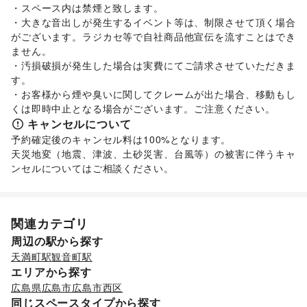
・スペース内は禁煙と致します。

園芸・ガーデニング
/
花・盆栽・ドライフラワー
/
・大きな音出しが発生するイベント等は、制限させて頂く場合
犬・猫・ペット
/
日用雑貨
/
食器・陶磁器
/
がございます。ラジカセ等で自社商品他宣伝を流すことはでき
その他インテリア・生活雑貨
生活サービス
ません。

携帯キャリア・格安SIM
/
インターネット・プロバイダ
/
・汚損破損が発生した場合は実費にてご請求させていただきま
電気・ガス
/
ハウスクリーニング・家事代行
/
定期宅配
/
す。

リサイクル雑貨・古本
/
買取査定・金券
/
・お客様から煙や臭いに関してクレームが出た場合、移動もし
ギフト・プレゼント
/
冠婚葬祭
/
資格・習い事
/
くは即時中止となる場合がございます。ご注意ください。
就職・転職・求人
/
その他生活サービス
キャンセルについて
金融サービス
予約確定後のキャンセル料は100%となります。

クレジットカード
/
保険
/
銀行
/
住宅ローン
/
証券・FX
/
天災地変（地震、津波、土砂災害、台風等）の被害に伴うキャ
不動産投資
/
その他金融サービス
ンセルについてはご相談ください。
子育て・教育
ベビー用品
/
ランドセル
/
学習教材・通信教育
/
子供向け教室・レッスン
/
塾・家庭教師
/
おもちゃ・絵本
/
その他子育て・教育
関連カテゴリ
美容・健康・医療
ジム・フィットネス
/
ダイエット・健康グッズ
/
周辺の駅から探す
美容・コスメ・香水
/
ヘアケア・シャンプー
/
美容家電
/
天満町駅
観音町駅
ヘアサロン・ネイルサロン
/
マッサージ・整体
/
エリアから探す
エステ・美容サービス
/
健康食品・サプリメント
/
広島県
広島市
広島市西区
女性用品・フェムテック
/
コンタクトレンズ
/
医療・医薬品
同じスペースタイプから探す