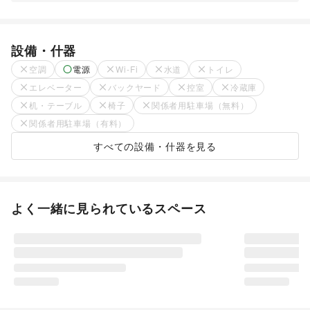
設備・什器
空調
電源
Wi-Fi
水道
トイレ
エレベーター
バックヤード
控室
冷蔵庫
机・テーブル
椅子
関係者用駐車場（無料）
関係者用駐車場（有料）
すべての設備・什器を見る
よく一緒に見られているスペース