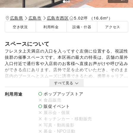
広島県
広島市
広島市西区
5.02坪 （16.6m²）
空き状況
利用料金
設備・什器
アクセス
スペースについて
フレスタ上天満店の入口を入ってすぐ左側に位置する、視認性
抜群の催事スペースです。本区画の最大の特長は、店舗の屋外
入口付近で通行客や入店前のお客様へ直接お声がけや呼び込み
ができる点にあります。店外で足を止めていただき、そのまま
店内のブースへとスムーズに誘導できるため、携帯キャリアや
エネルギー関連の新規獲得、各種PRイベントで非常に高い成
すべて見る
果を期待できます。電源も完備しており、地域密着型のスーパ
ポップアップストア
利用用途
ーならではの安定した客層に向けて、店内外から効果的にアプ
食品販売
ローチすることが可能です。なお、物販等で出店される際はあ
販促イベント
らかじめ釣銭をご用意ください。フレスタ店舗での両替対応は
展示会・個展
いたしかねますのでご注意ください
キッチンカー・移動販売
写真・動画撮影
募金・NPO活動