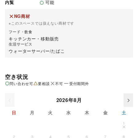
内覧
可能
NG商材
※このスペースでは扱えない商材です
フード・飲食
キッチンカー・移動販売
生活サービス
ウォーターサーバー
/
たばこ
空き状況
問い合わせ可
要相談
不可
受付期間外
2026年8月
日
月
火
水
木
金
土
1
2
3
4
5
6
7
8