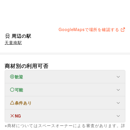
GoogleMapsで場所を確認する
周辺の駅
天童南駅
商材別の利用可否
歓迎
可能
なし
条件あり
ファッション
メンズファッション
/
レディースファッション
/
ユニセックス
/
インナー・ルームウェア
/
NG
なし
キッズ・ベビー・マタニティ
/
スポーツ
/
シーズナルウェア
※商材についてはスペースオーナーによる審査があります。詳
/
ジュエリー・アクセサリー
/
メガネ・アイウェア
/
腕時計
/
生活サービス