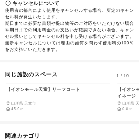
キャンセルについて
使用者の都合により使用をキャンセルする場合、所定のキャン
セル料が発生いたします。 

期日までに必要な書類や提出物等のご対応をいただけない場合
や期日までの利用料金のお支払いが確認できない場合、キャン
セル扱いとしてキャンセル料を申し受ける場合がございます。  

無断キャンセルについては理由の如何を問わず使用料の100％
をお支払いいただきます。 
同じ施設のスペース
1
/
10
132,000
円/日
【イオンモール天童】リーフコート
【イオン
イネージ
山形県 天童市
山形県 
45.0
㎡
0.0
㎡
関連カテゴリ