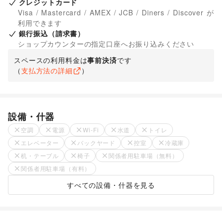
クレジットカード
Visa / Mastercard / AMEX / JCB / Diners / Discover が
利用できます
銀行振込（請求書）
ショップカウンターの指定口座へお振り込みください
スペースの利用料金は
事前決済
です
（
支払方法の詳細
）
設備・什器
空調
電源
Wi-Fi
水道
トイレ
エレベーター
バックヤード
控室
冷蔵庫
机・テーブル
椅子
関係者用駐車場（無料）
関係者用駐車場（有料）
すべての設備・什器を見る