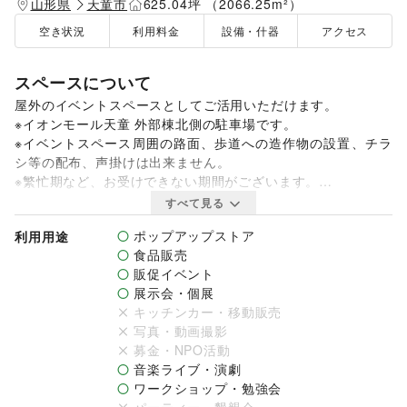
山形県
天童市
625.04坪 （2066.25m²）
空き状況
利用料金
設備・什器
アクセス
スペースについて
屋外のイベントスペースとしてご活用いただけます。

※イオンモール天童 外部棟北側の駐車場です。

※イベントスペース周囲の路面、歩道への造作物の設置、チラ
シ等の配布、声掛けは出来ません。

※繁忙期など、お受けできない期間がございます。

※防犯対策などはご自身でお願いをいたします。
すべて見る
ポップアップストア
利用用途
食品販売
販促イベント
展示会・個展
キッチンカー・移動販売
写真・動画撮影
募金・NPO活動
音楽ライブ・演劇
ワークショップ・勉強会