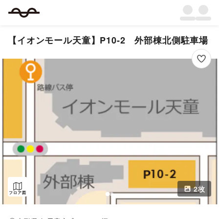
【イオンモール天童】P10-2 外部棟北側駐車場
2
枚
フロア図