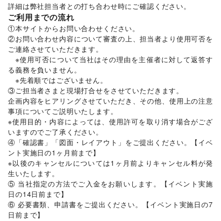
詳細は弊社担当者との打ち合わせ時にご確認ください。 
その他アート・デザイン
ご利用までの流れ
レジャー・スポーツ
旅行・レジャー
/
キャンプ・アウトドア
/
野球
/
サッカー
/
①本サイトからお問い合わせください。 

バスケットボール
/
ゴルフ
/
その他レジャー・スポーツ
②お問い合わせ内容について審査の上、担当者より使用可否を
車・バイク・モビリティ
ご連絡させていただきます。 

車
/
バイク・オートバイ
/
自転車・ロードバイク
/
　※使用可否について当社はその理由を主催者に対して返答す
マイクロモビリティ
/
その他車・バイク・モビリティ
る義務を負いません。 

NPO・公共団体
　※先着順ではございません。 

地方公共団体・行政・政府
/
外国団体・大使館
/
募金・寄付
③ご担当者さまと現場打合せをさせていただきます。 

/
NPO・ボランティア活動
/
その他NPO・公共団体
企画内容をヒアリングさせていただき、その他、使用上の注意
ビジネス・オフィス
事項についてご説明いたします。 

法人向けサービス
/
オフィス家具・OA機器
/
※使用目的・内容によっては、使用許可を取り消す場合がござ
イベント企画・運営
/
その他ビジネス・オフィス
いますのでご了承ください。 

その他活動・個人
④「確認書」「図面・レイアウト」をご提出ください。【イベ
その他活動・個人
ント実施日の1ヶ月前まで】 

※以後のキャンセルについては1ヶ月前よりキャンセル料が発
生いたします。 

⑤ 当社指定の方法でご入金をお願いします。【イベント実施
日の14日前まで】 

⑥ 必要書類、申請書をご提出ください。【イベント実施日の7
日前まで】