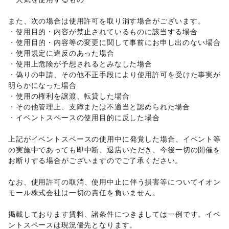
金融サービス
クレジットカード
/
保険
/
銀行
/
住宅ローン
/
証券・FX
/
また、次の場合は使用許可を取り消す場合がございます。 

不動産投資
/
その他金融サービス
・使用目的・内容が禁止されているものに該当する場合 

子育て・教育
・使用目的・内容等の変更に関して事前にお申し出のない場合 

ベビー用品
/
ランドセル
/
学習教材・通信教育
/
・使用規定に違反のあった場合 

子供向け教室・レッスン
/
塾・家庭教師
/
おもちゃ・絵本
/
・使用上危険が予想されるとみなした場合 

その他子育て・教育
・偽りの申請、その他不正手段により使用許可を受けた事実が
美容・健康・医療
ジム・フィットネス
/
ダイエット・健康グッズ
/
明らかになった場合 

美容・コスメ・香水
/
ヘアケア・シャンプー
/
美容家電
/
・使用の権利を譲渡、転貸した場合 

ヘアサロン・ネイルサロン
/
マッサージ・整体
/
・その他管理上、支障または不適当と認められた場合 

エステ・美容サービス
/
健康食品・サプリメント
/
・イベントスペースの使用目的に反した場合 

女性用品・フェムテック
/
コンタクトレンズ
/
医療・医薬品
/
その他美容・健康
上記がイベントスペースの使用中に発覚した場合、イベント等
エンタメ・ガジェット
の実施中であっても即中断、退店いただき、今後一切の開催を
PC・スマートフォン
/
スマホアクセサリー
/
ガジェット
/
お断りする場合がございますのでご了承ください。 

ゲーム
/
アニメ
/
コミック・マンガ
/
アイドル・芸能人
/
おもちゃ・ホビー
/
楽器・音楽機材
/
CD・DVD・本・雑誌
/
なお、使用許可の取消、使用中止に伴う損害等についてイオン
Webメディア・アプリ
/
テレビ・ドラマ
/
映画
/
モール株式会社は一切の責任を負いません。 

音楽・ライブ
/
演劇
/
占い
/
公営競技・宝くじ
/
その他エンタメ・ガジェット
掲載しております賃料、諸条件につきましては一例です。イベ
アート・デザイン
ントスペースは現況優先となります。 

絵画・書
/
写真・イラストレーション
/
立体作品・彫刻
/