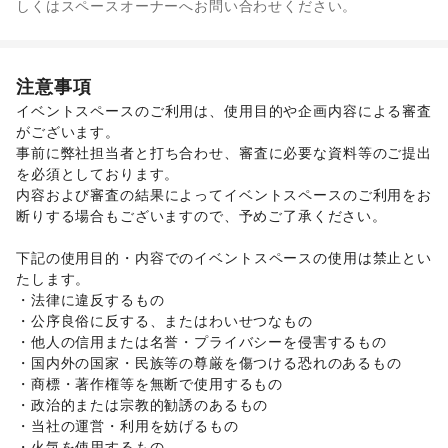
しくはスペースオーナーへお問い合わせください。
靴
/
バッグ・革小物
/
ファッション雑貨
/
和服・着物
/
古着
/
ウォーターサーバー
その他ファッション
フード・飲食
スイーツ・洋菓子
/
和菓子
/
パン
/
お弁当・惣菜
/
注意事項
軽食・ホットスナック
/
コーヒー・紅茶
/
その他飲料
/
イベントスペースのご利用は、使用目的や企画内容による審査
ワイン・洋酒
/
日本酒・焼酎・地酒
/
食材・調味料
/
がございます。 

物産展・マルシェ
/
キッチンカー・移動販売
/
事前に弊社担当者と打ち合わせ、審査に必要な資料等のご提出
野菜・果物・生鮮食品
/
その他フード・飲食
インテリア・生活雑貨
を必須としております。 

インテリア
/
寝具・ベッド
/
家具・家電
/
内容および審査の結果によってイベントスペースのご利用をお
キッチン雑貨・調理器具
/
掃除用品・生活便利品
/
文房具
/
断りする場合もございますので、予めご了承ください。 

手芸・ハンドメイド
/
DIY用品・日曜大工
/
園芸・ガーデニング
/
花・盆栽・ドライフラワー
/
下記の使用目的・内容でのイベントスペースの使用は禁止とい
犬・猫・ペット
/
日用雑貨
/
食器・陶磁器
/
たします。 

その他インテリア・生活雑貨
・法律に違反するもの 

生活サービス
・公序良俗に反する、またはわいせつなもの 

携帯キャリア・格安SIM
/
インターネット・プロバイダ
/
・他人の信用または名誉・プライバシーを侵害するもの 

電気・ガス
/
ハウスクリーニング・家事代行
/
定期宅配
/
・国内外の国家・民族等の尊厳を傷つける恐れのあるもの 

リサイクル雑貨・古本
/
買取査定・金券
/
・商標・著作権等を無断で使用するもの 

ギフト・プレゼント
/
冠婚葬祭
/
資格・習い事
/
リフォーム
/
・政治的または宗教的勧誘のあるもの 

住宅（購入・賃貸）
/
たばこ
/
修理・メンテナンス
/
・当社の運営・利用を妨げるもの 

就職・転職・求人
/
その他生活サービス
・火気を使用するもの 
