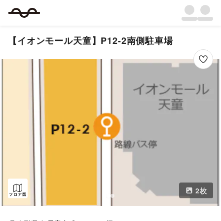
【イオンモール天童】P12-2南側駐車場
2
枚
フロア図