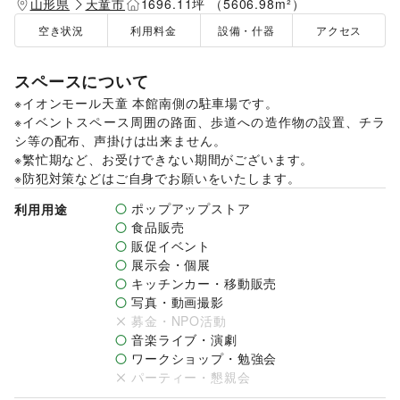
山形県
天童市
1696.11坪 （5606.98m²）
空き状況
利用料金
設備・什器
アクセス
スペースについて
※イオンモール天童 本館南側の駐車場です。

※イベントスペース周囲の路面、歩道への造作物の設置、チラ
シ等の配布、声掛けは出来ません。

※繁忙期など、お受けできない期間がございます。

※防犯対策などはご自身でお願いをいたします。
ポップアップストア
利用用途
食品販売
販促イベント
展示会・個展
キッチンカー・移動販売
写真・動画撮影
募金・NPO活動
音楽ライブ・演劇
ワークショップ・勉強会
パーティー・懇親会