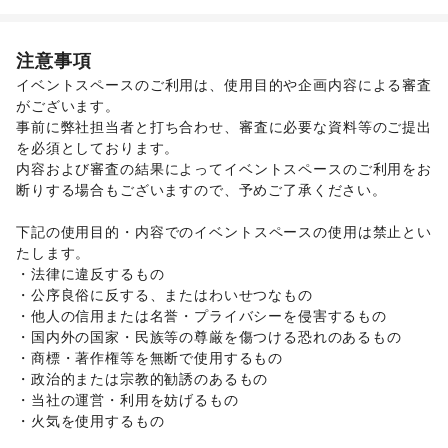
その他ファッション
フード・飲食
スイーツ・洋菓子
/
和菓子
/
パン
/
お弁当・惣菜
/
注意事項
軽食・ホットスナック
/
コーヒー・紅茶
/
その他飲料
/
イベントスペースのご利用は、使用目的や企画内容による審査
ワイン・洋酒
/
日本酒・焼酎・地酒
/
食材・調味料
/
がございます。 

物産展・マルシェ
/
キッチンカー・移動販売
/
事前に弊社担当者と打ち合わせ、審査に必要な資料等のご提出
野菜・果物・生鮮食品
/
その他フード・飲食
インテリア・生活雑貨
を必須としております。 

インテリア
/
寝具・ベッド
/
家具・家電
/
内容および審査の結果によってイベントスペースのご利用をお
キッチン雑貨・調理器具
/
掃除用品・生活便利品
/
文房具
/
断りする場合もございますので、予めご了承ください。 

手芸・ハンドメイド
/
DIY用品・日曜大工
/
園芸・ガーデニング
/
花・盆栽・ドライフラワー
/
下記の使用目的・内容でのイベントスペースの使用は禁止とい
犬・猫・ペット
/
日用雑貨
/
食器・陶磁器
/
たします。 

その他インテリア・生活雑貨
・法律に違反するもの 

生活サービス
・公序良俗に反する、またはわいせつなもの 

携帯キャリア・格安SIM
/
インターネット・プロバイダ
/
・他人の信用または名誉・プライバシーを侵害するもの 

電気・ガス
/
ハウスクリーニング・家事代行
/
定期宅配
/
・国内外の国家・民族等の尊厳を傷つける恐れのあるもの 

リサイクル雑貨・古本
/
買取査定・金券
/
・商標・著作権等を無断で使用するもの 

ギフト・プレゼント
/
冠婚葬祭
/
資格・習い事
/
リフォーム
/
・政治的または宗教的勧誘のあるもの 

住宅（購入・賃貸）
/
たばこ
/
修理・メンテナンス
/
・当社の運営・利用を妨げるもの 

就職・転職・求人
/
その他生活サービス
・火気を使用するもの 

金融サービス
クレジットカード
/
保険
/
銀行
/
住宅ローン
/
証券・FX
/