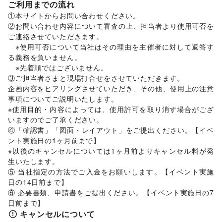
ご利用までの流れ
レジャー・スポーツ
旅行・レジャー
/
キャンプ・アウトドア
/
野球
/
サッカー
/
①本サイトからお問い合わせください。 

バスケットボール
/
ゴルフ
/
その他レジャー・スポーツ
②お問い合わせ内容について審査の上、担当者より使用可否を
車・バイク・モビリティ
ご連絡させていただきます。 

車
/
バイク・オートバイ
/
自転車・ロードバイク
/
　※使用可否について当社はその理由を主催者に対して返答す
マイクロモビリティ
/
その他車・バイク・モビリティ
る義務を負いません。 

NPO・公共団体
　※先着順ではございません。 

地方公共団体・行政・政府
/
外国団体・大使館
/
募金・寄付
③ご担当者さまと現場打合せをさせていただきます。 

/
NPO・ボランティア活動
/
その他NPO・公共団体
企画内容をヒアリングさせていただき、その他、使用上の注意
ビジネス・オフィス
事項についてご説明いたします。 

法人向けサービス
/
オフィス家具・OA機器
/
※使用目的・内容によっては、使用許可を取り消す場合がござ
イベント企画・運営
/
その他ビジネス・オフィス
いますのでご了承ください。 

その他活動・個人
④「確認書」「図面・レイアウト」をご提出ください。【イベ
その他活動・個人
ント実施日の1ヶ月前まで】 

※以後のキャンセルについては1ヶ月前よりキャンセル料が発
生いたします。 

⑤ 当社指定の方法でご入金をお願いします。【イベント実施
日の14日前まで】 

⑥ 必要書類、申請書をご提出ください。【イベント実施日の7
日前まで】
キャンセルについて