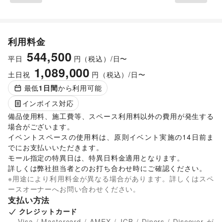
利用料金
544,500
平日
円（税込）/日〜
1,089,000
土日祝
円（税込）/日〜
最低
1
日間
から利用可能
インボイス対応
備品使用料、施工費等、スペース利用料以外の費用が発生する
場合がございます。 

イベントスペースの使用料は、原則イベント実施の14日前ま
でにお支払いいただきます。 

モール指定の特異日は、特異日料金適用となります。

詳しくは弊社担当者とのお打ち合わせ時にご確認ください。 
※用途により利用料金が異なる場合があります。詳しくはスペ
ースオーナーへお問い合わせください。
支払い方法
クレジットカード
Visa / Mastercard / AMEX / JCB / Diners / Discover が