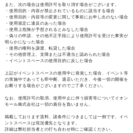
また、次の場合は使用許可を取り消す場合がございます。 

不動産投資
/
その他金融サービス
・使用目的・内容が禁止されているものに該当する場合 

子育て・教育
・使用目的・内容等の変更に関して事前にお申し出のない場合 

ベビー用品
/
ランドセル
/
学習教材・通信教育
/
・使用規定に違反のあった場合 

子供向け教室・レッスン
/
塾・家庭教師
/
おもちゃ・絵本
/
・使用上危険が予想されるとみなした場合 

その他子育て・教育
・偽りの申請、その他不正手段により使用許可を受けた事実が
美容・健康・医療
ジム・フィットネス
/
ダイエット・健康グッズ
/
明らかになった場合 

美容・コスメ・香水
/
ヘアケア・シャンプー
/
美容家電
/
・使用の権利を譲渡、転貸した場合 

ヘアサロン・ネイルサロン
/
マッサージ・整体
/
・その他管理上、支障または不適当と認められた場合 

エステ・美容サービス
/
健康食品・サプリメント
/
・イベントスペースの使用目的に反した場合 

女性用品・フェムテック
/
コンタクトレンズ
/
医療・医薬品
/
その他美容・健康
上記がイベントスペースの使用中に発覚した場合、イベント等
エンタメ・ガジェット
の実施中であっても即中断、退店いただき、今後一切の開催を
PC・スマートフォン
/
スマホアクセサリー
/
ガジェット
/
お断りする場合がございますのでご了承ください。 

ゲーム
/
アニメ
/
コミック・マンガ
/
アイドル・芸能人
/
おもちゃ・ホビー
/
楽器・音楽機材
/
CD・DVD・本・雑誌
/
なお、使用許可の取消、使用中止に伴う損害等についてイオン
Webメディア・アプリ
/
テレビ・ドラマ
/
映画
/
モール株式会社は一切の責任を負いません。 

音楽・ライブ
/
演劇
/
占い
/
公営競技・宝くじ
/
その他エンタメ・ガジェット
掲載しております賃料、諸条件につきましては一例です。イベ
アート・デザイン
ントスペースは現況優先となります。 

絵画・書
/
写真・イラストレーション
/
立体作品・彫刻
/
詳細は弊社担当者との打ち合わせ時にご確認ください。 
その他アート・デザイン