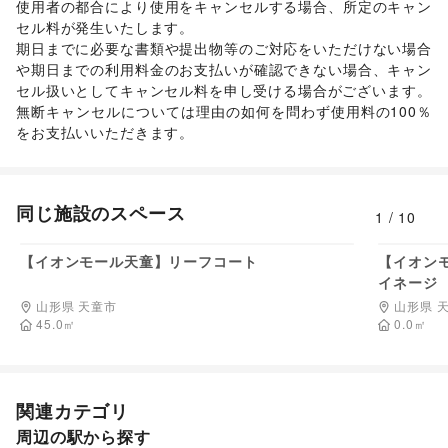
使用者の都合により使用をキャンセルする場合、所定のキャン
セル料が発生いたします。 

期日までに必要な書類や提出物等のご対応をいただけない場合
や期日までの利用料金のお支払いが確認できない場合、キャン
セル扱いとしてキャンセル料を申し受ける場合がございます。  

無断キャンセルについては理由の如何を問わず使用料の100％
をお支払いいただきます。 
同じ施設のスペース
1
/
10
132,000
円/日
【イオンモール天童】リーフコート
【イオン
イネージ
山形県 天童市
山形県 
45.0
㎡
0.0
㎡
関連カテゴリ
周辺の駅から探す