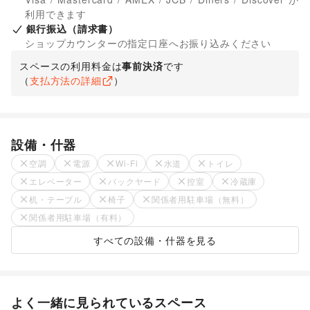
利用できます
銀行振込（請求書）
ショップカウンターの指定口座へお振り込みください
スペースの利用料金は
事前決済
です
（
支払方法の詳細
）
設備・什器
空調
電源
Wi-Fi
水道
トイレ
エレベーター
バックヤード
控室
冷蔵庫
机・テーブル
椅子
関係者用駐車場（無料）
関係者用駐車場（有料）
すべての設備・什器を見る
よく一緒に見られているスペース