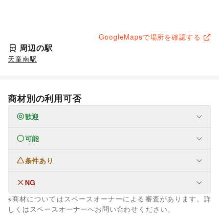
GoogleMapsで場所を確認する
周辺の駅
天童南駅
商材別の利用可否
歓迎
可能
なし
条件あり
ファッション
メンズファッション
/
レディースファッション
/
ユニセックス
/
インナー・ルームウェア
/
NG
なし
キッズ・ベビー・マタニティ
/
スポーツ
/
シーズナルウェア
※商材についてはスペースオーナーによる審査があります。詳
/
ジュエリー・アクセサリー
/
メガネ・アイウェア
/
腕時計
/
生活サービス
しくはスペースオーナーへお問い合わせください。
靴
/
バッグ・革小物
/
ファッション雑貨
/
和服・着物
/
古着
/
ウォーターサーバー