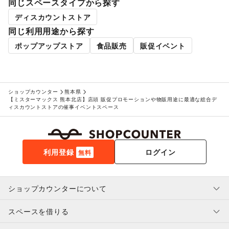
同じスペースタイプから探す
エステ・美容サービス
/
健康食品・サプリメント
/
女性用品・フェムテック
/
コンタクトレンズ
/
医療・医薬品
ディスカウントストア
/
その他美容・健康
同じ利用用途から探す
エンタメ・ガジェット
ポップアップストア
食品販売
販促イベント
PC・スマートフォン
/
スマホアクセサリー
/
ガジェット
/
ゲーム
/
アニメ
/
コミック・マンガ
/
アイドル・芸能人
/
おもちゃ・ホビー
/
楽器・音楽機材
/
CD・DVD・本・雑誌
/
Webメディア・アプリ
/
テレビ・ドラマ
/
映画
/
音楽・ライブ
/
演劇
/
占い
/
公営競技・宝くじ
/
ショップカウンター
熊本県
その他エンタメ・ガジェット
【ミスターマックス 熊本北店】店頭 販促プロモーションや物販用途に最適な総合デ
ィスカウントストアの催事イベントスペース
アート・デザイン
絵画・書
/
写真・イラストレーション
/
立体作品・彫刻
/
その他アート・デザイン
レジャー・スポーツ
旅行・レジャー
/
キャンプ・アウトドア
/
野球
/
サッカー
/
利用登録
ログイン
無料
バスケットボール
/
ゴルフ
/
その他レジャー・スポーツ
NPO・公共団体
地方公共団体・行政・政府
/
外国団体・大使館
/
募金・寄付
ショップカウンターについて
/
NPO・ボランティア活動
/
その他NPO・公共団体
ビジネス・オフィス
法人向けサービス
/
オフィス家具・OA機器
/
スペースを借りる
利用規約・ガイドライン
イベント企画・運営
/
その他ビジネス・オフィス
プライバシーポリシー
その他活動・個人