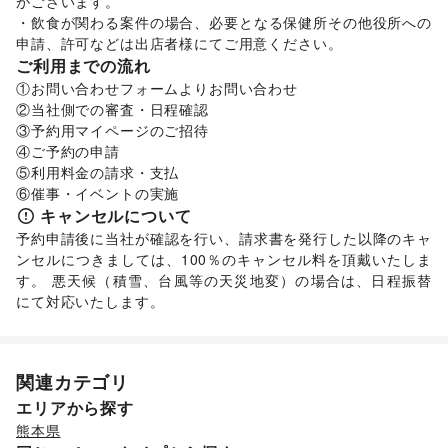
がございます。

手芸・ハンドメイド
/
DIY用品・日曜大工
/
・飲食が関わる案件の場合、必要となる保健所その他役所への
園芸・ガーデニング
/
花・盆栽・ドライフラワー
/
申請、許可などは出店者様にてご用意ください。
犬・猫・ペット
/
日用雑貨
/
食器・陶磁器
/
ご利用までの流れ
その他インテリア・生活雑貨
①お問い合わせフォームよりお問い合わせ

生活サービス
②当社側での審査・日程確認

携帯キャリア・格安SIM
/
インターネット・プロバイダ
/
③予約用マイページのご招待

電気・ガス
/
ウォーターサーバー
/
④ご予約の申請

ハウスクリーニング・家事代行
/
定期宅配
/
⑤利用料金の請求・支払

ギフト・プレゼント
/
冠婚葬祭
/
資格・習い事
/
リフォーム
/
⑥催事・イベントの実施
住宅（購入・賃貸）
/
たばこ
/
修理・メンテナンス
/
キャンセルについて
就職・転職・求人
/
その他生活サービス
予約申請後に当社が確認を行い、請求書を発行した以降のキャ
金融サービス
ンセルにつきましては、100％のキャンセル料を頂戴いたしま
クレジットカード
/
保険
/
銀行
/
住宅ローン
/
証券・FX
/
す。 悪天候（積雪、台風等の天災地変）の場合は、日程振替
不動産投資
/
その他金融サービス
子育て・教育
にて対応いたします。
ベビー用品
/
ランドセル
/
学習教材・通信教育
/
子供向け教室・レッスン
/
塾・家庭教師
/
おもちゃ・絵本
/
その他子育て・教育
関連カテゴリ
美容・健康・医療
ジム・フィットネス
/
ダイエット・健康グッズ
/
エリアから探す
美容・コスメ・香水
/
ヘアケア・シャンプー
/
美容家電
/
熊本県
ヘアサロン・ネイルサロン
/
マッサージ・整体
/