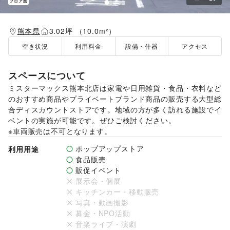
フロア図
熊本県
3.02坪 （10.0m²）
空き状況
利用料金
設備・什器
アクセス
スペースについて
ミスターマックス熊本北店は家電や日用雑貨・食品・衣料など
のおすすめ商品やプライベートブランド商品の販売する大型総
合ディスカウントストアです。地域の方が多く訪れる施設でイ
ベントの実施が可能です。ぜひご検討ください。

※車両販売は不可となります。
ポップアップストア
利用用途
食品販売
販促イベント
展示会・個展
キッチンカー・移動販売
写真・動画撮影
募金・NPO活動
音楽ライブ・演劇