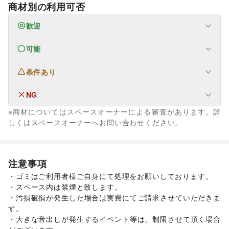
商材別の利用可否
歓迎
可能
なし
条件あり
ファッション
メンズファッション
/
レディースファッション
/
ユニセックス
/
インナー・ルームウェア
/
NG
なし
キッズ・ベビー・マタニティ
/
スポーツ
/
シーズナルウェア
※商材についてはスペースオーナーによる審査があります。詳
/
ジュエリー・アクセサリー
/
メガネ・アイウェア
/
腕時計
/
フード・飲食
しくはスペースオーナーへお問い合わせください。
靴
/
バッグ・革小物
/
ファッション雑貨
/
和服・着物
/
古着
/
キッチンカー・移動販売
その他ファッション
生活サービス
フード・飲食
リサイクル雑貨・古本
/
買取査定・金券
スイーツ・洋菓子
/
和菓子
/
パン
/
お弁当・惣菜
/
車・バイク・モビリティ
注意事項
軽食・ホットスナック
車
/
バイク・オートバイ
/
コーヒー・紅茶
/
自転車・ロードバイク
/
その他飲料
/
/
・ゴミはご利用者様ご自身にて処理をお願いしております。

ワイン・洋酒
マイクロモビリティ
/
日本酒・焼酎・地酒
/
その他車・バイク・モビリティ
/
食材・調味料
/
・スペース内は禁煙と致します。

物産展・マルシェ
/
野菜・果物・生鮮食品
/
・汚損破損が発生した場合は実費にてご請求させていただきま
その他フード・飲食
インテリア・生活雑貨
す。

インテリア
/
寝具・ベッド
/
家具・家電
/
・大きな音出しが発生するイベント等は、制限させて頂く場合
キッチン雑貨・調理器具
/
掃除用品・生活便利品
/
文房具
/