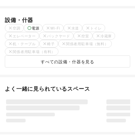
設備・什器
空調
電源
Wi-Fi
水道
トイレ
エレベーター
バックヤード
控室
冷蔵庫
机・テーブル
椅子
関係者用駐車場（無料）
関係者用駐車場（有料）
すべての設備・什器を見る
よく一緒に見られているスペース