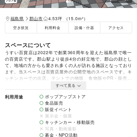
フロア図
福島県
郡山市
4.53坪 （15.0m²）
空き状況
利用料金
設備・什器
アクセス
スペースについて
うすい百貨店は2022年で創業360周年を迎えた福島県で唯一
の百貨店です。郡山駅より徒歩4分の好立地で、郡山の顔とし
て、地域の方からも愛され多くの人が訪れる施設となっており
ます。当スペースは百貨店屋外の公開空地のスペースです。キ
ッチンカーでの出店、テントでの物販、食物販やPR・販売促
進イベントの実施等に最適です。是非お気軽にお問い合わせく
すべて見る
ださい。

ポップアップストア
利用用途
食品販売
※車両展示など大型イベント利用料金は応相談となります。
販促イベント
展示会・個展
キッチンカー・移動販売
写真・動画撮影
募金・NPO活動