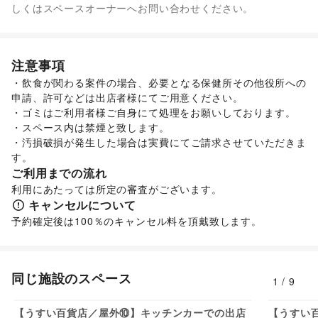
なし
しくはスペースオーナーへお問い合わせください。
靴
/
バッグ・革小物
/
ファッション雑貨
/
和服・着物
/
古着
/
その他ファッション
フード・飲食
スイーツ・洋菓子
/
和菓子
/
パン
/
お弁当・惣菜
/
注意事項
軽食・ホットスナック
/
コーヒー・紅茶
/
その他飲料
/
・飲食が関わる案件の場合、必要となる保健所その他役所への
ワイン・洋酒
/
日本酒・焼酎・地酒
/
食材・調味料
/
申請、許可などは出店者様にてご用意ください。

物産展・マルシェ
/
キッチンカー・移動販売
/
・ゴミはご利用者様ご自身にて処理をお願いしております。

野菜・果物・生鮮食品
/
その他フード・飲食
インテリア・生活雑貨
・スペース内は禁煙と致します。

インテリア
/
寝具・ベッド
/
家具・家電
/
・汚損破損が発生した場合は実費にてご請求させていただきま
キッチン雑貨・調理器具
/
掃除用品・生活便利品
/
文房具
/
す。
手芸・ハンドメイド
/
DIY用品・日曜大工
/
ご利用までの流れ
園芸・ガーデニング
/
花・盆栽・ドライフラワー
/
利用にあたっては所定の審査がございます。
犬・猫・ペット
/
日用雑貨
/
食器・陶磁器
/
キャンセルについて
その他インテリア・生活雑貨
予約確定後は100％のキャンセル料を頂戴致します。
生活サービス
携帯キャリア・格安SIM
/
インターネット・プロバイダ
/
電気・ガス
/
ウォーターサーバー
/
ハウスクリーニング・家事代行
/
定期宅配
/
同じ施設のスペース
1
/
9
リサイクル雑貨・古本
/
買取査定・金券
/
5,500
円/日
ギフト・プレゼント
/
冠婚葬祭
/
資格・習い事
/
リフォーム
/
【うすい百貨店／屋外⑩】キッチンカーでの出店
【うすい
住宅（購入・賃貸）
/
たばこ
/
修理・メンテナンス
/