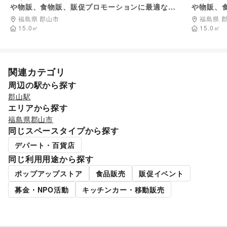
や物販、食物販、販促プロモーションに最適な屋
や物販、
就職・転職・求人
/
その他生活サービス
外イベントスペース
外イベン
金融サービス
福島県 郡山市
福島県 
クレジットカード
/
保険
/
銀行
/
住宅ローン
/
証券・FX
/
15.0
㎡
15.0
㎡
不動産投資
/
その他金融サービス
子育て・教育
ベビー用品
/
ランドセル
/
学習教材・通信教育
/
子供向け教室・レッスン
/
塾・家庭教師
/
おもちゃ・絵本
/
関連カテゴリ
その他子育て・教育
周辺の駅から探す
美容・健康・医療
ジム・フィットネス
/
ダイエット・健康グッズ
/
郡山駅
美容・コスメ・香水
/
ヘアケア・シャンプー
/
美容家電
/
エリアから探す
ヘアサロン・ネイルサロン
/
マッサージ・整体
/
福島県
郡山市
エステ・美容サービス
/
健康食品・サプリメント
/
同じスペースタイプから探す
女性用品・フェムテック
/
コンタクトレンズ
/
医療・医薬品
デパート・百貨店
/
その他美容・健康
同じ利用用途から探す
エンタメ・ガジェット
PC・スマートフォン
/
スマホアクセサリー
/
ガジェット
/
ポップアップストア
食品販売
販促イベント
ゲーム
/
アニメ
/
コミック・マンガ
/
アイドル・芸能人
/
おもちゃ・ホビー
/
楽器・音楽機材
/
CD・DVD・本・雑誌
/
募金・NPO活動
キッチンカー・移動販売
Webメディア・アプリ
/
テレビ・ドラマ
/
映画
/
音楽・ライブ
/
演劇
/
占い
/
公営競技・宝くじ
/
その他エンタメ・ガジェット