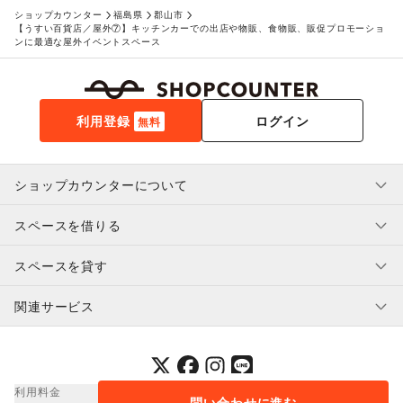
アート・デザイン
ショップカウンター
福島県
郡山市
絵画・書
/
写真・イラストレーション
/
立体作品・彫刻
/
【うすい百貨店／屋外⑦】キッチンカーでの出店や物販、食物販、販促プロモーショ
その他アート・デザイン
ンに最適な屋外イベントスペース
レジャー・スポーツ
旅行・レジャー
/
キャンプ・アウトドア
/
野球
/
サッカー
/
バスケットボール
/
ゴルフ
/
その他レジャー・スポーツ
車・バイク・モビリティ
利用登録
ログイン
無料
車
/
バイク・オートバイ
/
自転車・ロードバイク
/
マイクロモビリティ
/
その他車・バイク・モビリティ
NPO・公共団体
地方公共団体・行政・政府
/
外国団体・大使館
/
募金・寄付
ショップカウンターについて
/
NPO・ボランティア活動
/
その他NPO・公共団体
ビジネス・オフィス
スペースを借りる
利用規約・ガイドライン
法人向けサービス
/
オフィス家具・OA機器
/
プライバシーポリシー
イベント企画・運営
/
その他ビジネス・オフィス
スペースを貸す
その他活動・個人
特定商取引法に基づく表示
スペースを借りたい人へ
その他活動・個人
ヘルプ・お問い合わせ
はじめてガイド
関連サービス
補償プログラム
ユーザー利用規約
スペースを貸したい方へ
提携パートナー
オーナー利用規約
提携パートナー
SHOPCOUNTER MAGAZINE
運営会社
採用情報
プレスリリース
ショップカウンターエンタープライズ
利用料金
問い合わせに進む
© 2014-
2026
COUNTERWORKS Inc.