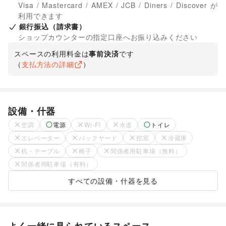
Visa / Mastercard / AMEX / JCB / Diners / Discover が
利用できます
銀行振込（請求書）
ショップカウンターの指定口座へお振り込みください
スペースの利用料金は
事前決済
です
（
支払方法の詳細
）
設備・什器
空調
電源
Wi-Fi
水道
トイレ
エレベーター
バックヤード
控室
冷蔵庫
机・テーブル
椅子
関係者用駐車場（無料）
関係者用駐車場（有料）
すべての設備・什器を見る