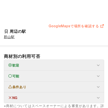
GoogleMapsで場所を確認する
周辺の駅
郡山駅
商材別の利用可否
歓迎
可能
なし
条件あり
ファッション
メンズファッション
/
レディースファッション
/
ユニセックス
/
インナー・ルームウェア
/
NG
なし
キッズ・ベビー・マタニティ
/
スポーツ
/
シーズナルウェア
※商材についてはスペースオーナーによる審査があります。詳
/
ジュエリー・アクセサリー
/
メガネ・アイウェア
/
腕時計
/