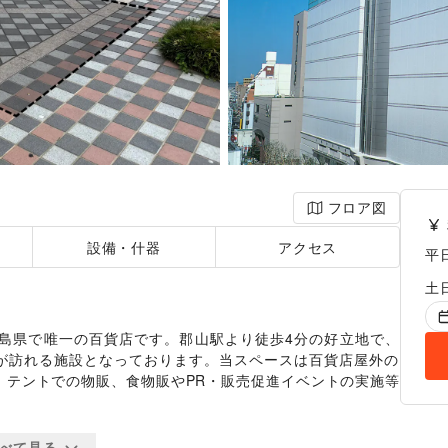
フロア図
設備・什器
アクセス
平
土
た福島県で唯一の百貨店です。郡山駅より徒歩4分の好立地で、
が訪れる施設となっております。当スペースは百貨店屋外の
、テントでの物販、食物販やPR・販売促進イベントの実施等


なります。
べて見る