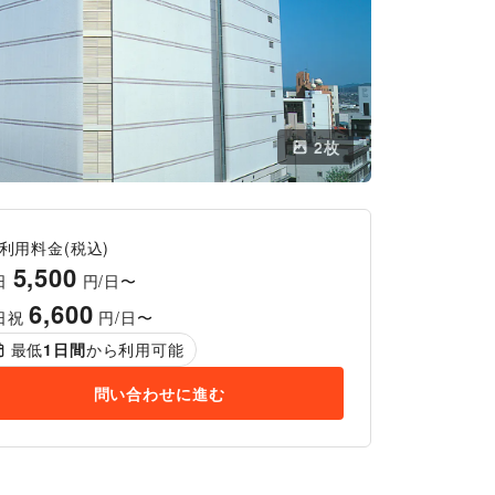
2
枚
利用料金(税込)
5,500
日
円/日〜
6,600
日祝
円/日〜
最低
1
日間
から利用可能
問い合わせに進む