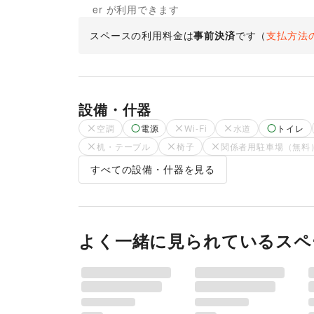
er が利用できます
スペースの利用料金は
事前決済
です
（
支払方法
設備・什器
空調
電源
Wi-Fi
水道
トイレ
机・テーブル
椅子
関係者用駐車場（無料
すべての設備・什器を見る
よく一緒に見られているスペ