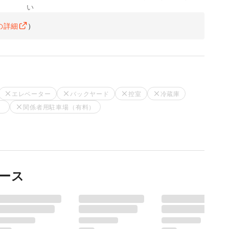
い
の詳細
）
エレベーター
バックヤード
控室
冷蔵庫
）
関係者用駐車場（有料）
ース