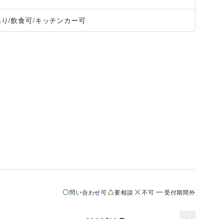
あり
/
飲食可
/
キッチンカー可
問い合わせ可
要相談
不可
受付期間外