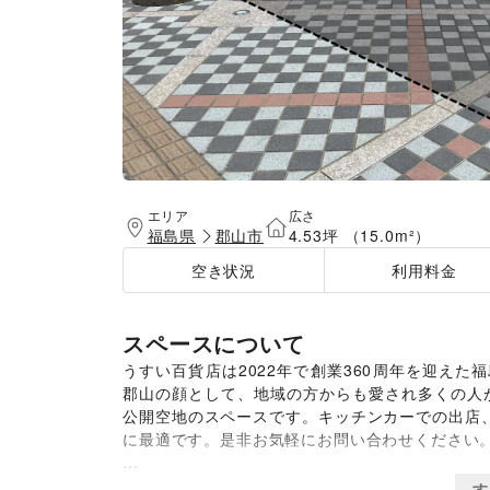
エリア
広さ
福島県
郡山市
4.53坪 （15.0m²）
空き状況
利用料金
スペースについて
うすい百貨店は2022年で創業360周年を迎え
郡山の顔として、地域の方からも愛され多くの人
公開空地のスペースです。キッチンカーでの出店
に最適です。是非お気軽にお問い合わせください。
※車両展示など大型イベント利用料金は応相談と
す