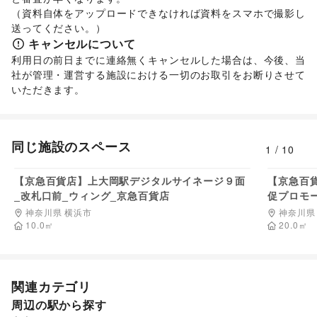
インテリア
/
寝具・ベッド
/
家具・家電
/
（資料自体をアップロードできなければ資料をスマホで撮影し
キッチン雑貨・調理器具
/
掃除用品・生活便利品
/
文房具
/
送ってください。）
手芸・ハンドメイド
/
DIY用品・日曜大工
/
キャンセルについて
園芸・ガーデニング
/
花・盆栽・ドライフラワー
/
利用日の前日までに連絡無くキャンセルした場合は、今後、当
犬・猫・ペット
/
日用雑貨
/
食器・陶磁器
/
社が管理・運営する施設における一切のお取引をお断りさせて
その他インテリア・生活雑貨
いただきます。
生活サービス
携帯キャリア・格安SIM
/
インターネット・プロバイダ
/
電気・ガス
/
ウォーターサーバー
/
ハウスクリーニング・家事代行
/
定期宅配
/
同じ施設のスペース
1
/
10
リサイクル雑貨・古本
/
買取査定・金券
/
6,270
円/日
ギフト・プレゼント
/
冠婚葬祭
/
資格・習い事
/
リフォーム
/
【京急百貨店】上大岡駅デジタルサイネージ９面
【京急百
住宅（購入・賃貸）
/
たばこ
/
修理・メンテナンス
/
_改札口前_ウィング_京急百貨店
促プロモ
就職・転職・求人
/
その他生活サービス
神奈川県 横浜市
神奈川県
金融サービス
10.0
㎡
20.0
㎡
クレジットカード
/
保険
/
銀行
/
住宅ローン
/
証券・FX
/
不動産投資
/
その他金融サービス
子育て・教育
ベビー用品
/
ランドセル
/
学習教材・通信教育
/
子供向け教室・レッスン
/
塾・家庭教師
/
おもちゃ・絵本
/
関連カテゴリ
その他子育て・教育
周辺の駅から探す
美容・健康・医療