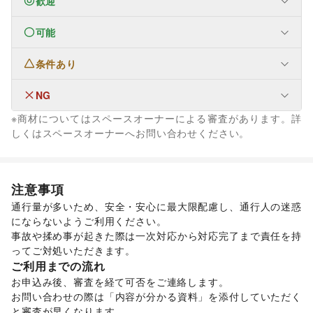
歓迎
可能
なし
条件あり
NPO・公共団体
地方公共団体・行政・政府
/
外国団体・大使館
/
募金・寄付
/
NPO・ボランティア活動
/
その他NPO・公共団体
NG
なし
ビジネス・オフィス
※商材についてはスペースオーナーによる審査があります。詳
法人向けサービス
/
オフィス家具・OA機器
/
ファッション
しくはスペースオーナーへお問い合わせください。
イベント企画・運営
/
その他ビジネス・オフィス
メンズファッション
/
レディースファッション
/
その他活動・個人
ユニセックス
/
インナー・ルームウェア
/
その他活動・個人
キッズ・ベビー・マタニティ
/
スポーツ
/
シーズナルウェア
/
ジュエリー・アクセサリー
/
メガネ・アイウェア
/
腕時計
/
注意事項
靴
/
バッグ・革小物
/
ファッション雑貨
/
和服・着物
/
古着
/
通行量が多いため、安全・安心に最大限配慮し、通行人の迷惑
その他ファッション
にならないようご利用ください。

フード・飲食
事故や揉め事が起きた際は一次対応から対応完了まで責任を持
スイーツ・洋菓子
/
和菓子
/
パン
/
お弁当・惣菜
/
ってご対処いただきます。
軽食・ホットスナック
/
コーヒー・紅茶
/
その他飲料
/
ご利用までの流れ
ワイン・洋酒
/
日本酒・焼酎・地酒
/
食材・調味料
/
お申込み後、審査を経て可否をご連絡します。

物産展・マルシェ
/
キッチンカー・移動販売
/
お問い合わせの際は「内容が分かる資料」を添付していただく
野菜・果物・生鮮食品
/
その他フード・飲食
と審査が早くなります。

インテリア・生活雑貨