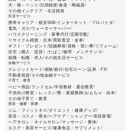
犬・猫・ペット
/
日用雑貨
/
食器・陶磁器
/
その他インテリア・生活雑貨
生活サービス
携帯キャリア・格安SIM
/
インターネット・プロバイダ
/
電気・ガス
/
ウォーターサーバー
/
ハウスクリーニング・家事代行
/
定期宅配
/
リサイクル雑貨・古本
/
買取査定・金券
/
ギフト・プレゼント
/
冠婚葬祭
/
資格・習い事
/
リフォーム
/
住宅（購入・賃貸）
/
たばこ
/
修理・メンテナンス
/
就職・転職・求人
/
その他生活サービス
金融サービス
クレジットカード
/
保険
/
銀行
/
住宅ローン
/
証券・FX
/
不動産投資
/
その他金融サービス
子育て・教育
ベビー用品
/
ランドセル
/
学習教材・通信教育
/
子供向け教室・レッスン
/
塾・家庭教師
/
おもちゃ・絵本
/
その他子育て・教育
美容・健康・医療
ジム・フィットネス
/
ダイエット・健康グッズ
/
美容・コスメ・香水
/
ヘアケア・シャンプー
/
美容家電
/
ヘアサロン・ネイルサロン
/
マッサージ・整体
/
エステ・美容サービス
/
健康食品・サプリメント
/