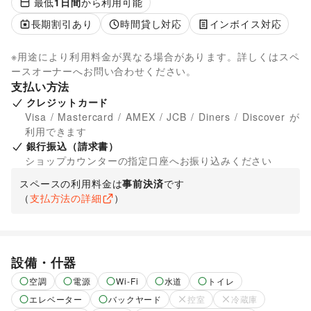
最低
1
日間
から利用可能
長期割引あり
時間貸し対応
インボイス対応
※用途により利用料金が異なる場合があります。詳しくはスペ
ースオーナーへお問い合わせください。
支払い方法
クレジットカード
Visa / Mastercard / AMEX / JCB / Diners / Discover が
利用できます
銀行振込（請求書）
ショップカウンターの指定口座へお振り込みください
スペースの利用料金は
事前決済
です
（
支払方法の詳細
）
設備・什器
空調
電源
Wi-Fi
水道
トイレ
エレベーター
バックヤード
控室
冷蔵庫