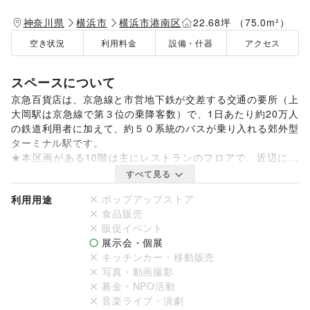
神奈川県
横浜市
横浜市港南区
22.68坪 （75.0m²）
空き状況
利用料金
設備・什器
アクセス
スペースについて
京急百貨店は、京急線と市営地下鉄が交差する交通の要所（上
大岡駅は京急線で第３位の乗降客数）で、1日あたり約20万人
の鉄道利用者に加えて、約５０系統のバスが乗り入れる郊外型
ターミナル駅です。

★本区画がある10階は主にレストランのフロアで、近辺には
人気のビュッフェ店舗があり、平日は近隣の方々、週末はファ
すべて見る
ミリー層を中心に、老若男女問わない幅広い層のお客様が日常
ポップアップストア
利用用途
的に行き交います。

食品販売
販促イベント
また当施設では催事スペースのほか、駅改札付近のデジタルサ
展示会・個展
イネージを活用した有料広告サービスも展開しております。

キッチンカー・移動販売
来館者の目に触れやすいサイネージ広告枠を、催事とセットで
写真・動画撮影
ご利用いただけます。

募金・NPO活動
https://space.keikyu-depart.com/spaces/7/event
音楽ライブ・演劇