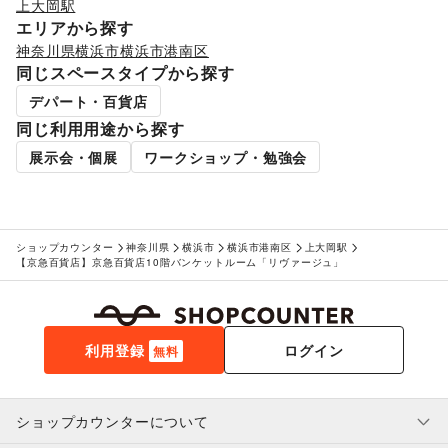
上大岡駅
ジム・フィットネス
/
ダイエット・健康グッズ
/
エリアから探す
美容・コスメ・香水
/
ヘアケア・シャンプー
/
美容家電
/
神奈川県
横浜市
横浜市港南区
ヘアサロン・ネイルサロン
/
マッサージ・整体
/
同じスペースタイプから探す
エステ・美容サービス
/
健康食品・サプリメント
/
女性用品・フェムテック
/
コンタクトレンズ
/
医療・医薬品
デパート・百貨店
/
その他美容・健康
同じ利用用途から探す
エンタメ・ガジェット
PC・スマートフォン
/
スマホアクセサリー
/
ガジェット
/
展示会・個展
ワークショップ・勉強会
ゲーム
/
アニメ
/
コミック・マンガ
/
アイドル・芸能人
/
おもちゃ・ホビー
/
楽器・音楽機材
/
CD・DVD・本・雑誌
/
Webメディア・アプリ
/
テレビ・ドラマ
/
映画
/
音楽・ライブ
/
演劇
/
占い
/
公営競技・宝くじ
/
ショップカウンター
神奈川県
横浜市
横浜市港南区
上大岡駅
その他エンタメ・ガジェット
【京急百貨店】京急百貨店10階バンケットルーム「リヴァージュ」
アート・デザイン
絵画・書
/
写真・イラストレーション
/
立体作品・彫刻
/
その他アート・デザイン
レジャー・スポーツ
利用登録
ログイン
旅行・レジャー
/
キャンプ・アウトドア
/
野球
/
サッカー
/
無料
バスケットボール
/
ゴルフ
/
その他レジャー・スポーツ
車・バイク・モビリティ
車
/
バイク・オートバイ
/
自転車・ロードバイク
/
ショップカウンターについて
マイクロモビリティ
/
その他車・バイク・モビリティ