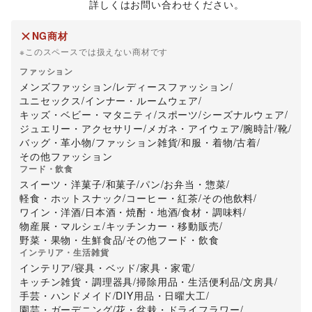
詳しくはお問い合わせください。
NG商材
※このスペースでは扱えない商材です
ファッション
メンズファッション
/
レディースファッション
/
ユニセックス
/
インナー・ルームウェア
/
キッズ・ベビー・マタニティ
/
スポーツ
/
シーズナルウェア
/
ジュエリー・アクセサリー
/
メガネ・アイウェア
/
腕時計
/
靴
/
バッグ・革小物
/
ファッション雑貨
/
和服・着物
/
古着
/
その他ファッション
フード・飲食
スイーツ・洋菓子
/
和菓子
/
パン
/
お弁当・惣菜
/
軽食・ホットスナック
/
コーヒー・紅茶
/
その他飲料
/
ワイン・洋酒
/
日本酒・焼酎・地酒
/
食材・調味料
/
物産展・マルシェ
/
キッチンカー・移動販売
/
野菜・果物・生鮮食品
/
その他フード・飲食
インテリア・生活雑貨
インテリア
/
寝具・ベッド
/
家具・家電
/
キッチン雑貨・調理器具
/
掃除用品・生活便利品
/
文房具
/
手芸・ハンドメイド
/
DIY用品・日曜大工
/
園芸・ガーデニング
/
花・盆栽・ドライフラワー
/