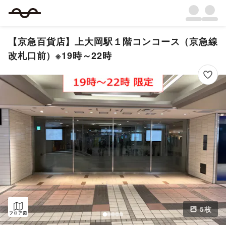
【京急百貨店】上大岡駅１階コンコース（京急線
改札口前）※19時～22時
5
枚
フロア図