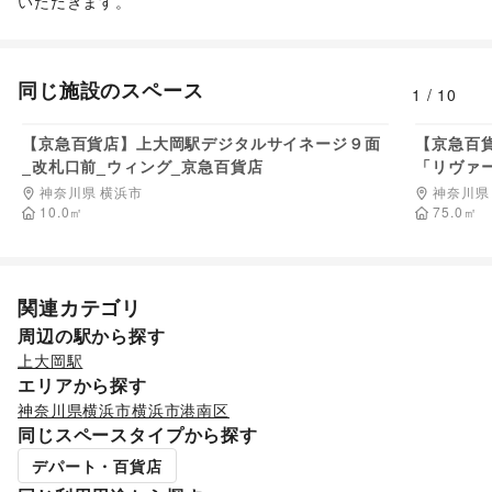
いただきます。
金融サービス
クレジットカード
/
保険
/
銀行
/
住宅ローン
/
証券・FX
/
不動産投資
/
その他金融サービス
子育て・教育
同じ施設のスペース
ベビー用品
/
ランドセル
/
学習教材・通信教育
/
1
/
10
6,270
円/日
子供向け教室・レッスン
/
塾・家庭教師
/
おもちゃ・絵本
/
その他子育て・教育
【京急百貨店】上大岡駅デジタルサイネージ９面
【京急百
美容・健康・医療
_改札口前_ウィング_京急百貨店
「リヴァ
ジム・フィットネス
/
ダイエット・健康グッズ
/
神奈川県 横浜市
神奈川県
美容・コスメ・香水
/
ヘアケア・シャンプー
/
美容家電
/
10.0
㎡
75.0
㎡
ヘアサロン・ネイルサロン
/
マッサージ・整体
/
エステ・美容サービス
/
健康食品・サプリメント
/
女性用品・フェムテック
/
コンタクトレンズ
/
医療・医薬品
/
その他美容・健康
関連カテゴリ
エンタメ・ガジェット
PC・スマートフォン
/
スマホアクセサリー
/
ガジェット
/
周辺の駅から探す
ゲーム
/
アニメ
/
コミック・マンガ
/
アイドル・芸能人
/
上大岡駅
おもちゃ・ホビー
/
楽器・音楽機材
/
CD・DVD・本・雑誌
/
エリアから探す
Webメディア・アプリ
/
テレビ・ドラマ
/
映画
/
神奈川県
横浜市
横浜市港南区
音楽・ライブ
/
演劇
/
占い
/
公営競技・宝くじ
/
同じスペースタイプから探す
その他エンタメ・ガジェット
デパート・百貨店
アート・デザイン
絵画・書
/
写真・イラストレーション
/
立体作品・彫刻
/