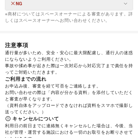
ユニセックス
/
インナー・ルームウェア
/
NG
フード・飲食
キッズ・ベビー・マタニティ
/
スポーツ
/
シーズナルウェア
キッチンカー・移動販売
※商材についてはスペースオーナーによる審査があります。詳
/
ジュエリー・アクセサリー
/
メガネ・アイウェア
/
腕時計
/
フード・飲食
しくはスペースオーナーへお問い合わせください。
靴
/
バッグ・革小物
/
ファッション雑貨
/
和服・着物
/
古着
/
スイーツ・洋菓子
/
和菓子
/
パン
/
お弁当・惣菜
/
その他ファッション
軽食・ホットスナック
/
その他飲料
/
ワイン・洋酒
/
フード・飲食
日本酒・焼酎・地酒
コーヒー・紅茶
/
食材・調味料
/
物産展・マルシェ
/
生活サービス
注意事項
野菜・果物・生鮮食品
/
その他フード・飲食
携帯キャリア・格安SIM
/
インターネット・プロバイダ
/
インテリア・生活雑貨
通行量が多いため、安全・安心に最大限配慮し、通行人の迷惑
買取査定・金券
インテリア
/
寝具・ベッド
/
家具・家電
/
にならないようご利用ください。

キッチン雑貨・調理器具
/
掃除用品・生活便利品
/
文房具
/
事故や揉め事が起きた際は一次対応から対応完了まで責任を持
手芸・ハンドメイド
/
DIY用品・日曜大工
/
ってご対処いただきます。
園芸・ガーデニング
/
花・盆栽・ドライフラワー
/
ご利用までの流れ
犬・猫・ペット
/
日用雑貨
/
食器・陶磁器
/
お申込み後、審査を経て可否をご連絡します。

その他インテリア・生活雑貨
お問い合わせの際は「内容が分かる資料」を添付していただく
生活サービス
と審査が早くなります。

電気・ガス
/
ウォーターサーバー
/
（資料自体をアップロードできなければ資料をスマホで撮影し
ハウスクリーニング・家事代行
/
定期宅配
/
送ってください。）
リサイクル雑貨・古本
/
ギフト・プレゼント
/
冠婚葬祭
/
キャンセルについて
資格・習い事
/
リフォーム
/
住宅（購入・賃貸）
/
たばこ
/
利用日の前日までに連絡無くキャンセルした場合は、今後、当
修理・メンテナンス
/
就職・転職・求人
/
社が管理・運営する施設における一切のお取引をお断りさせて
その他生活サービス