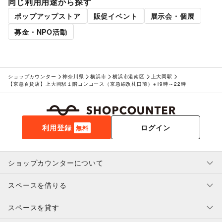
同じ利用用途から探す
その他アート・デザイン
ポップアップストア
販促イベント
展示会・個展
レジャー・スポーツ
旅行・レジャー
/
キャンプ・アウトドア
/
野球
/
サッカー
/
募金・NPO活動
バスケットボール
/
ゴルフ
/
その他レジャー・スポーツ
車・バイク・モビリティ
車
/
バイク・オートバイ
/
自転車・ロードバイク
/
マイクロモビリティ
/
その他車・バイク・モビリティ
NPO・公共団体
ショップカウンター
神奈川県
横浜市
横浜市港南区
上大岡駅
地方公共団体・行政・政府
/
外国団体・大使館
/
募金・寄付
【京急百貨店】上大岡駅１階コンコース（京急線改札口前）※19時～22時
/
NPO・ボランティア活動
/
その他NPO・公共団体
ビジネス・オフィス
法人向けサービス
/
オフィス家具・OA機器
/
イベント企画・運営
/
その他ビジネス・オフィス
利用登録
ログイン
無料
その他活動・個人
その他活動・個人
ショップカウンターについて
スペースを借りる
利用規約・ガイドライン
プライバシーポリシー
スペースを貸す
特定商取引法に基づく表示
スペースを借りたい人へ
ヘルプ・お問い合わせ
はじめてガイド