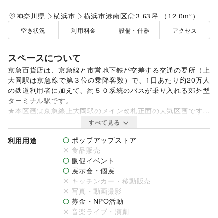
神奈川県
横浜市
横浜市港南区
3.63坪 （12.0m²）
空き状況
利用料金
設備・什器
アクセス
スペースについて
京急百貨店は、京急線と市営地下鉄が交差する交通の要所（上
大岡駅は京急線で第３位の乗降客数）で、1日あたり約20万人
の鉄道利用者に加えて、約５０系統のバスが乗り入れる郊外型
ターミナル駅です。

★本区画は京急線上大岡駅のメイン改札正面の人気区画です。

19時～22時の短時間利用限定プランですが、夜でも多くの人
すべて見る
が行き交うため，特に新商品や新サービスのPRに適していま
ポップアップストア
利用用途
す。

食品販売
※１日平均乗降客数：約20万人（京急線と市営地下鉄の合計）

販促イベント
展示会・個展
また当施設では催事スペースのほか、駅改札付近のデジタルサ
キッチンカー・移動販売
イネージを活用した有料広告サービスも展開しております。

写真・動画撮影
来館者の目に触れやすいサイネージ広告枠を、催事とセットで
募金・NPO活動
ご利用いただけます。

音楽ライブ・演劇
https://space.keikyu-depart.com/spaces/7/event