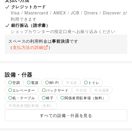
クレジットカード
Visa / Mastercard / AMEX / JCB / Diners / Discover が
利用できます
銀行振込（請求書）
ショップカウンターの指定口座へお振り込みください
スペースの利用料金は
事前決済
です
（
支払方法の詳細
）
設備・什器
空調
電源
Wi-Fi
水道
トイレ
エレベーター
バックヤード
控室
冷蔵庫
机・テーブル
椅子
関係者用駐車場（無料）
関係者用駐車場（有料）
すべての設備・什器を見る