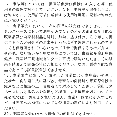
17．事故等については、損害賠償責任保険に加入する等、使
その他活動・個人
用者の責任で対応してください。なお、事故等が発生した場合
は速やかに、使用許可後に送付する使用許可証に記載の連絡先
にお電話ください。

18．食品販売において、次の商品の販売はできません。レン
タルスペースにおいて調理が必要なもの／そのまま飲食可能な
既製品及び自家製製品を開封、加熱、盛り付け、注ぐ等して提
供するもの／保健所の届出を行った場所で製造されたものであ
っても個包装されていないもの／生食で提供するもの／弁当、
その他、取り扱いが不明な商品については、東京都多摩府中保
健所・武蔵野三鷹地域センターに直接ご確認いただき、その結
果を踏まえて開発公社にご相談ください。なお、販売可能な商
品であっても試飲試食はできません。

19．食品販売に際して、販売した食品による食中毒が発生し
た場合、食品衛生法に基づき、最寄りの保健所や東京都保険医
療局などに相談の上、使用者側で対応してください。貸出しス
ペースにおける気温や湿度など場所による環境要因について開
発公社では一切責任を負いません。食品PL保険に加入するな
ど、被害者への補償については使用者の責任により対応してく
ださい。

20．申請者以外の方への転借での使用はできません。
