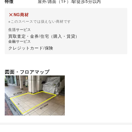
内容によってはご利用をお断りする場合がございます。

特徴
屋外
/
路面（1F）
/
駅徒歩5分以内
【利用時間】

NG商材
10:00～21:00

※このスペースでは扱えない商材です
生活サービス
【主な設備】

買取査定・金券
/
住宅（購入・賃貸）
・オリジナルワゴン

金融サービス
・電源コンセント

クレジットカード
/
保険
・クリップライト
図面・フロアマップ