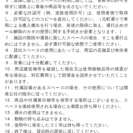
５．道路に面したスペースの利用に際しては、警察等の許可を
エンタメ・ガジェット
得ずに道路上に看板や商品等を出さないでください。

PC・スマートフォン
/
スマホアクセサリー
/
ガジェット
/
６．必要な許認可（例、道路使用許可）は、使用者側で取得
ゲーム
/
アニメ
/
コミック・マンガ
/
アイドル・芸能人
/
し、許可証などのコピーを提出してください。（元町通りで車
おもちゃ・ホビー
/
楽器・音楽機材
/
CD・DVD・本・雑誌
/
両による搬入搬出を行う場合、前述の取得に加え、通行止めポ
Webメディア・アプリ
/
テレビ・ドラマ
/
映画
/
ール解除のカギの授受に関する手続きが必要となります。）

音楽・ライブ
/
演劇
/
占い
/
公営競技・宝くじ
/
７．施設の階段や通路に面したスペースの場合、そこを通行止
その他エンタメ・ガジェット
めにはできません。必ず通行可能な状態でご使用ください。

アート・デザイン
８．貸出スペースの使用にあたっては、周辺の店舗及び来街者
絵画・書
/
写真・イラストレーション
/
立体作品・彫刻
/
に配慮してください。

その他アート・デザイン
９．音量には十分配慮してください。

レジャー・スポーツ
10．周辺建造物等を破損した場合又は使用後物品等の残置が
旅行・レジャー
/
キャンプ・アウトドア
/
野球
/
サッカー
/
有る場合は、対応費用として賠償金を請求させていただくこと
バスケットボール
/
ゴルフ
/
その他レジャー・スポーツ
があります。

車・バイク・モビリティ
車
/
バイク・オートバイ
/
自転車・ロードバイク
/
11．付属設備があるスペースの場合、その使用については開
マイクロモビリティ
/
その他車・バイク・モビリティ
発公社の指示に従ってください。

NPO・公共団体
12．商品や付属展示物等を保管する場所はございません。ス
地方公共団体・行政・政府
/
外国団体・大使館
/
募金・寄付
ペースを連続使用される場合にも都度お持ち帰りください。

/
NPO・ボランティア活動
/
その他NPO・公共団体
13．裸火の使用はできません。

ビジネス・オフィス
14．動物の持ち込みはできません。

法人向けサービス
/
オフィス家具・OA機器
/
15．使用中に発生したゴミ等は持ち帰ってください。

イベント企画・運営
/
その他ビジネス・オフィス
16．終了後は、貸出時の原状に戻してください。

その他活動・個人