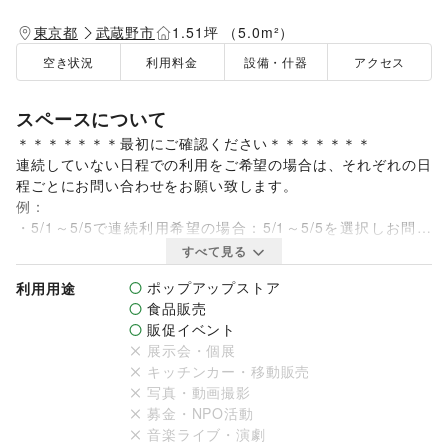
東京都
武蔵野市
1.51坪 （5.0m²）
空き状況
利用料金
設備・什器
アクセス
スペースについて
＊＊＊＊＊＊＊最初にご確認ください＊＊＊＊＊＊＊

連続していない日程での利用をご希望の場合は、それぞれの日
程ごとにお問い合わせをお願い致します。

例：

・5/1～5/5で連続利用希望の場合：5/1～5/5を選択しお問い
合わせ下さい。

すべて見る
・5/1、5/3、5/5で利用希望の場合：5/1、5/3、5/5の各日程
ポップアップストア
利用用途
について別々に計3件お問い合わせ下さい。

食品販売
販促イベント
申込上限：1ヶ月につき、7日まで（うち、土日祝は4日まで）

展示会・個展
申込可能期間：お問い合わせ日を基点として、その翌日の「1
キッチンカー・移動販売
4日後」から「90日後」までの間

写真・動画撮影
例：お問い合わせ日＝2023年7月1日の場合、7月15日から9月
募金・NPO活動
29日

音楽ライブ・演劇
＊＊＊＊＊＊＊＊＊＊＊＊＊＊＊＊＊＊＊＊＊＊＊＊
