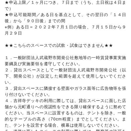
園芸・ガーデニング
/
花・盆栽・ドライフラワー
/
★申込上限／１ヶ月につき、７日まで（うち、土日祝は４日ま
犬・猫・ペット
/
日用雑貨
/
食器・陶磁器
/
で）

その他インテリア・生活雑貨
★申込可能期間／ある日を基点として、その翌日の「１４日
生活サービス
後」から「９０日後」までの間

インターネット・プロバイダ
/
電気・ガス
/
※例）ある日＝２０２２年７月１日の場合、７月１５日から９
ウォーターサーバー
/
ハウスクリーニング・家事代行
/
月２９日

ギフト・プレゼント
/
冠婚葬祭
/
資格・習い事
/
リフォーム
/
修理・メンテナンス
/
就職・転職・求人
/
★★こちらのスペースでの試飲・試食はできません★★

その他生活サービス
金融サービス
１．一般財団法人武蔵野市開発公社敷地等の一時賃貸事業実施
銀行
/
住宅ローン
/
証券・FX
/
不動産投資
/
要綱及び実施要領を遵守してください。

その他金融サービス
２．貸出スペースとして一般財団法人武蔵野市開発公社（以
子育て・教育
下、開発公社）が設定した範囲を超えて使用しないでくださ
ベビー用品
/
ランドセル
/
学習教材・通信教育
/
い。

子供向け教室・レッスン
/
塾・家庭教師
/
おもちゃ・絵本
/
３．貸出スペースに隣接する壁面やガラス面等に広告物等を張
その他子育て・教育
り付けないでください。

美容・健康・医療
ジム・フィットネス
/
ダイエット・健康グッズ
/
４．吉祥寺デッキの利用に際しては、貸出スペースに面した店
美容・コスメ・香水
/
ヘアケア・シャンプー
/
美容家電
/
舗から元町通りへの視認性をできる限り確保するように努めて
ヘアサロン・ネイルサロン
/
マッサージ・整体
/
ください。当スペースに設置するものは、テントを除き、一般
エステ・美容サービス
/
健康食品・サプリメント
/
的なテーブルの高さ（70cm程度）までとしてください。ま
女性用品・フェムテック
/
コンタクトレンズ
/
医療・医薬品
た、テントを設営する場合、横幕は使用しないでください。

/
その他美容・健康