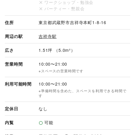
ワークショップ・勉強会
パーティー・懇親会
吉祥寺の中心に位置し、駅からのアクセスも良好な商業施設
「コピス吉祥寺」の1階屋外にある約５㎡の小スペースです。
吉祥寺の目抜き通りの一つ「元町通り」（通行人数は平日約2
住所
東京都武蔵野市吉祥寺本町1-8-16
～3万人、土日祝日は約4～5万人※当社調べ）に面しており、
路面で視認性が高いスペースであるためポップアップストアや
周辺の駅
吉祥寺駅
プロモーション用途でのご利用におすすめです。

広さ
1.51坪 （5.0m²）
★★★弊社スペースの利用申請は、SHOPCOUNTERシステム
だけでは完結いたしません。★★★

営業時間
10:00
〜
21:00
※スペースの営業時間です
※弊社スペースには複数の申込方法があり、SHOPCOUNTER
上のカレンダーで空いていましても、すでに申込済みの場合も
利用可能時間
10:00
〜
21:00
ございます。予めご了承ください。

※準備時間を含めた、スペースを利用できる時間で
※弊社ウェブサイト上の使用申請を行なっていないケースか、
す
SHOPCOUNTERシステムとしての利用日の申込を行っていな
いケースのいずれかが多発しています。ご利用料のお支払い
定休日
なし
は、一般財団法人武蔵野市開発公社ではなく、SHOPCOUNT
ERシステムでの決済となりますので、必ず行ってください。

内覧
可能
●出店には武蔵野市開発公社としての審査がございます。実施