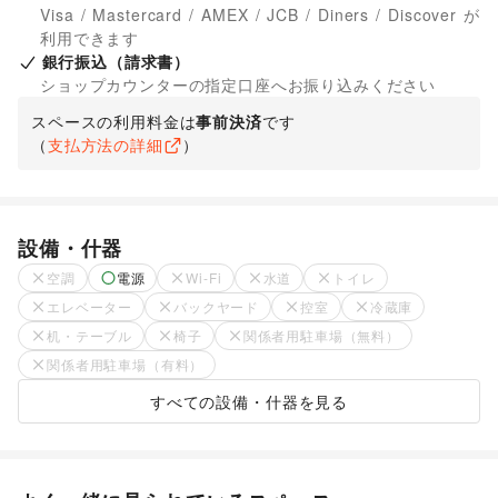
Visa / Mastercard / AMEX / JCB / Diners / Discover が
利用できます
銀行振込（請求書）
ショップカウンターの指定口座へお振り込みください
スペースの利用料金は
事前決済
です
（
支払方法の詳細
）
設備・什器
空調
電源
Wi-Fi
水道
トイレ
エレベーター
バックヤード
控室
冷蔵庫
机・テーブル
椅子
関係者用駐車場（無料）
関係者用駐車場（有料）
すべての設備・什器を見る