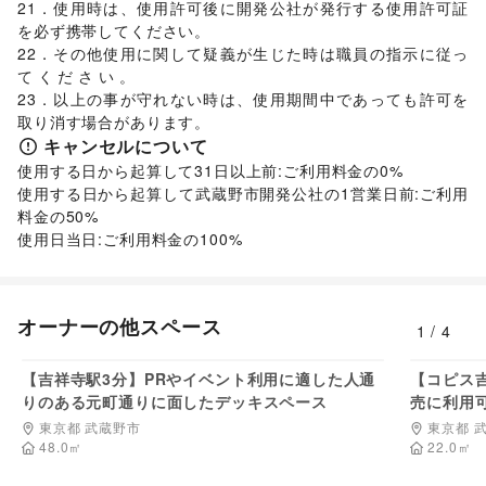
21．使用時は、使用許可後に開発公社が発行する使用許可証
を必ず携帯してください。

22．その他使用に関して疑義が生じた時は職員の指示に従っ
てください。                　　　　　　　　　                                                                                                                                       
23．以上の事が守れない時は、使用期間中であっても許可を
キャンセルについて
使用する日から起算して31日以上前:ご利用料金の0%

使用する日から起算して武蔵野市開発公社の1営業日前:ご利用
料金の50%

使用日当日:ご利用料金の100%
オーナーの他スペース
1
/
4
66,000
円/日
【吉祥寺駅3分】PRやイベント利用に適した人通
【コピス
りのある元町通りに面したデッキスペース
売に利用
東京都 武蔵野市
東京都 
48.0
㎡
22.0
㎡