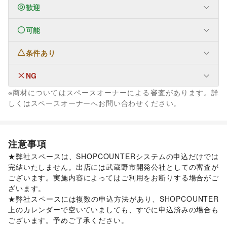
歓迎
可能
生活サービス
携帯キャリア・格安SIM
条件あり
ファッション
メンズファッション
/
レディースファッション
/
ユニセックス
/
インナー・ルームウェア
/
NG
生活サービス
キッズ・ベビー・マタニティ
/
スポーツ
/
シーズナルウェア
定期宅配
/
リサイクル雑貨・古本
/
たばこ
※商材についてはスペースオーナーによる審査があります。詳
/
ジュエリー・アクセサリー
/
メガネ・アイウェア
/
腕時計
/
生活サービス
しくはスペースオーナーへお問い合わせください。
靴
/
バッグ・革小物
/
ファッション雑貨
/
和服・着物
/
古着
/
買取査定・金券
/
住宅（購入・賃貸）
その他ファッション
金融サービス
フード・飲食
クレジットカード
/
保険
スイーツ・洋菓子
/
和菓子
/
パン
/
お弁当・惣菜
/
注意事項
軽食・ホットスナック
/
コーヒー・紅茶
/
その他飲料
/
★弊社スペースは、SHOPCOUNTERシステムの申込だけでは
ワイン・洋酒
/
日本酒・焼酎・地酒
/
食材・調味料
/
完結いたしません。出店には武蔵野市開発公社としての審査が
物産展・マルシェ
/
キッチンカー・移動販売
/
ございます。実施内容によってはご利用をお断りする場合がご
野菜・果物・生鮮食品
/
その他フード・飲食
インテリア・生活雑貨
ざいます。

インテリア
/
寝具・ベッド
/
家具・家電
/
★弊社スペースには複数の申込方法があり、SHOPCOUNTER
キッチン雑貨・調理器具
/
掃除用品・生活便利品
/
文房具
/
上のカレンダーで空いていましても、すでに申込済みの場合も
手芸・ハンドメイド
/
DIY用品・日曜大工
/
ございます。予めご了承ください。
