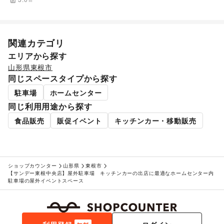
その他アート・デザイン
レジャー・スポーツ
旅行・レジャー
/
キャンプ・アウトドア
/
野球
/
サッカー
/
バスケットボール
/
ゴルフ
/
その他レジャー・スポーツ
関連カテゴリ
車・バイク・モビリティ
自転車・ロードバイク
エリアから探す
NPO・公共団体
山形県
東根市
地方公共団体・行政・政府
/
外国団体・大使館
/
募金・寄付
同じスペースタイプから探す
/
NPO・ボランティア活動
/
その他NPO・公共団体
駐車場
ホームセンター
ビジネス・オフィス
法人向けサービス
/
オフィス家具・OA機器
/
同じ利用用途から探す
イベント企画・運営
/
その他ビジネス・オフィス
食品販売
販促イベント
キッチンカー・移動販売
その他活動・個人
その他活動・個人
ショップカウンター
山形県
東根市
【サンデー東根中央店】屋外駐車場 キッチンカーの出店に最適なホームセンター内
駐車場の屋外イベントスペース