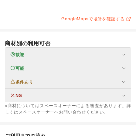
GoogleMapsで場所を確認する
商材別の利用可否
歓迎
可能
なし
条件あり
フード・飲食
スイーツ・洋菓子
/
和菓子
/
パン
/
お弁当・惣菜
/
軽食・ホットスナック
/
コーヒー・紅茶
/
その他飲料
/
NG
なし
ワイン・洋酒
/
日本酒・焼酎・地酒
/
食材・調味料
/
※商材についてはスペースオーナーによる審査があります。詳
物産展・マルシェ
/
キッチンカー・移動販売
/
ファッション
しくはスペースオーナーへお問い合わせください。
野菜・果物・生鮮食品
/
その他フード・飲食
メンズファッション
/
レディースファッション
/
インテリア・生活雑貨
ユニセックス
/
インナー・ルームウェア
/
犬・猫・ペット
キッズ・ベビー・マタニティ
/
スポーツ
/
シーズナルウェア
生活サービス
/
ジュエリー・アクセサリー
/
メガネ・アイウェア
/
腕時計
/
ご利用までの流れ
携帯キャリア・格安SIM
/
インターネット・プロバイダ
/