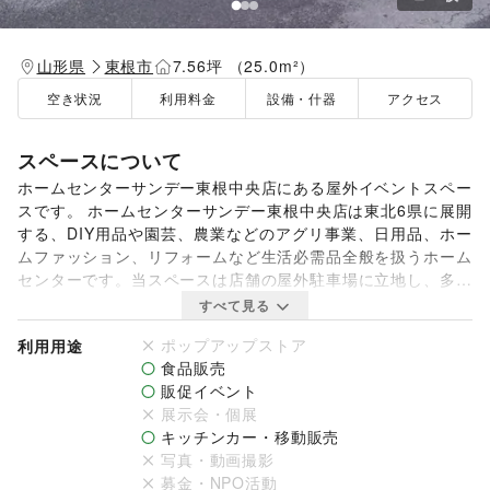
山形県
東根市
7.56坪 （25.0m²）
空き状況
利用料金
設備・什器
アクセス
スペースについて
ホームセンターサンデー東根中央店にある屋外イベントスペー
スです。 ホームセンターサンデー東根中央店は東北6県に展開
する、DIY用品や園芸、農業などのアグリ事業、日用品、ホー
ムファッション、リフォームなど生活必需品全般を扱うホーム
センターです。当スペースは店舗の屋外駐車場に立地し、多く
のお客様の目に止まりやすいのが特徴です。キッチンカーでの
すべて見る
出店に最適です。是非お気軽にお問い合わせください。
ポップアップストア
利用用途
食品販売
販促イベント
展示会・個展
キッチンカー・移動販売
写真・動画撮影
募金・NPO活動