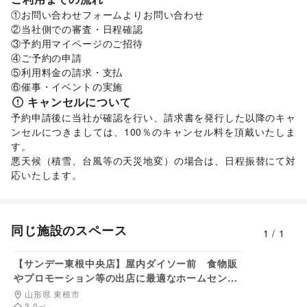
靴
/
バッグ・革小物
/
ファッション雑貨
/
和服・着物
/
古着
/
電気・ガス
/
定期宅配
/
リサイクル雑貨・古本
/
①お問い合わせフォームよりお問い合わせ

その他ファッション
買取査定・金券
/
ギフト・プレゼント
/
資格・習い事
/
②当社側での審査・日程確認

インテリア・生活雑貨
たばこ
/
就職・転職・求人
/
その他生活サービス
③予約用マイページのご招待

インテリア
/
寝具・ベッド
/
家具・家電
/
金融サービス
④ご予約の申請

キッチン雑貨・調理器具
/
掃除用品・生活便利品
/
文房具
/
クレジットカード
/
保険
/
銀行
/
住宅ローン
/
証券・FX
/
⑤利用料金の請求・支払

手芸・ハンドメイド
/
DIY用品・日曜大工
/
不動産投資
/
その他金融サービス
⑥催事・イベントの実施
園芸・ガーデニング
/
花・盆栽・ドライフラワー
/
日用雑貨
美容・健康・医療
キャンセルについて
/
食器・陶磁器
/
その他インテリア・生活雑貨
ジム・フィットネス
/
ダイエット・健康グッズ
/
予約申請後に当社が確認を行い、請求書を発行した以降のキャ
生活サービス
美容・コスメ・香水
/
ヘアケア・シャンプー
/
美容家電
/
ンセルにつきましては、100％のキャンセル料を頂戴いたしま
ウォーターサーバー
/
ハウスクリーニング・家事代行
/
ヘアサロン・ネイルサロン
/
マッサージ・整体
/
す。

冠婚葬祭
/
リフォーム
/
住宅（購入・賃貸）
/
エステ・美容サービス
/
健康食品・サプリメント
/
悪天候（積雪、台風等の天災地変）の場合は、日程振替にて対
修理・メンテナンス
女性用品・フェムテック
/
コンタクトレンズ
/
医療・医薬品
応いたします。
子育て・教育
/
その他美容・健康
ベビー用品
/
ランドセル
/
学習教材・通信教育
/
エンタメ・ガジェット
子供向け教室・レッスン
/
塾・家庭教師
/
おもちゃ・絵本
/
PC・スマートフォン
/
スマホアクセサリー
/
ガジェット
/
その他子育て・教育
ゲーム
/
アニメ
/
コミック・マンガ
/
アイドル・芸能人
/
同じ施設のスペース
車・バイク・モビリティ
1
/
1
おもちゃ・ホビー
/
楽器・音楽機材
/
CD・DVD・本・雑誌
/
車
/
バイク・オートバイ
/
マイクロモビリティ
/
8,800
円/日
Webメディア・アプリ
/
テレビ・ドラマ
/
映画
/
その他車・バイク・モビリティ
音楽・ライブ
/
演劇
/
占い
/
公営競技・宝くじ
/
【サンデー東根中央店】屋内ダイソー前 食物販
その他エンタメ・ガジェット
やプロモーション等の出店に最適なホームセンタ
アート・デザイン
ー店内のイベントスペース
山形県 東根市
絵画・書
/
写真・イラストレーション
/
立体作品・彫刻
/
3.0
㎡