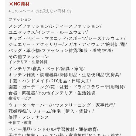
NG商材
※このスペースでは扱えない商材です
ファッション
メンズファッション
/
レディースファッション
/
ユニセックス
/
インナー・ルームウェア
/
キッズ・ベビー・マタニティ
/
スポーツ
/
シーズナルウェア
/
ジュエリー・アクセサリー
/
メガネ・アイウェア
/
腕時計
/
靴
/
バッグ・革小物
/
ファッション雑貨
/
和服・着物
/
古着
/
その他ファッション
インテリア・生活雑貨
インテリア
/
寝具・ベッド
/
家具・家電
/
キッチン雑貨・調理器具
/
掃除用品・生活便利品
/
文房具
/
手芸・ハンドメイド
/
DIY用品・日曜大工
/
園芸・ガーデニング
/
花・盆栽・ドライフラワー
/
日用雑貨
/
食器・陶磁器
/
その他インテリア・生活雑貨
生活サービス
ウォーターサーバー
/
ハウスクリーニング・家事代行
/
冠婚葬祭
/
リフォーム
/
住宅（購入・賃貸）
/
修理・メンテナンス
子育て・教育
ベビー用品
/
ランドセル
/
学習教材・通信教育
/
子供向け教室・レッスン
/
塾・家庭教師
/
おもちゃ・絵本
/