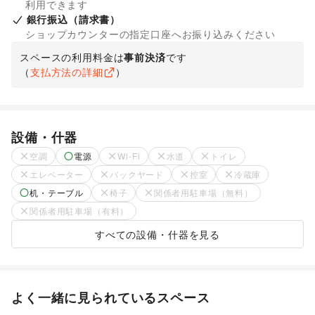
利用できます
銀行振込（請求書）
ショップカウンターの指定口座へお振り込みください
スペースの利用料金は
事前決済
です
（
支払方法の詳細
）
設備・什器
空調
電源
Wi-Fi
水道
トイレ
エレベーター
バックヤード
控室
冷蔵庫
机・テーブル
椅子
関係者用駐車場（無料）
関係者用駐車場（有料）
すべての設備・什器を見る
よく一緒に見られているスペース