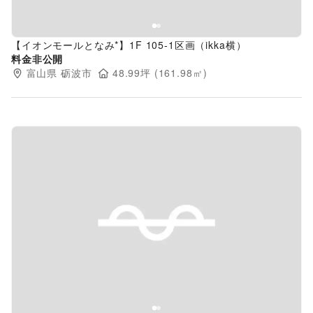
【イオンモールとなみ*】1F 105-1区画（ikka横）
料金非公開
富山県
砺波市
48.99
坪 (
161.98
㎡)
Previous slide
Next s