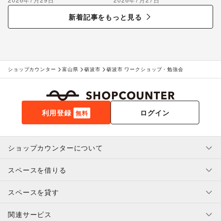
のポップアップ出店で届け
る“新しいお酒との出会い”
新着記事をもっと見る
ショップカウンター
富山県
砺波市
砺波市 ワークショップ・勉強会
利用登録
ログイン
無料
ショップカウンターについて
スペースを借りる
利用規約・ガイドライン
プライバシーポリシー
スペースを貸す
特定商取引法に基づく表示
スペースを借りたい人へ
ヘルプ・お問い合わせ
はじめてガイド
関連サービス
補償プログラム
ユーザー利用規約
スペースを貸したい方へ