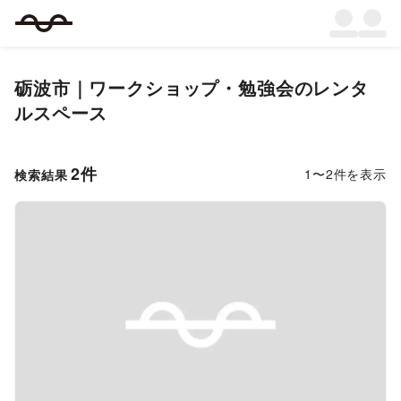
砺波市
｜
ワークショップ・勉強会
のレンタ
ルスペース
2
件
1
〜
2
件を表示
検索結果
Previous slide
Next s