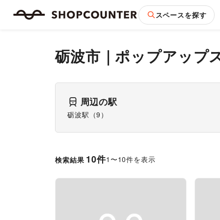
スペースを探す
砺波市
｜
ポップアップ
周辺の駅
砺波駅
（
9
）
10
件
1
〜
10
件を表示
検索結果