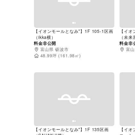
Previous slide
Next slide
Pr
【イオンモールとなみ*】1F 105-1区画
【イオン
（ikka横）
（未来
料金非公開
料金非
富山県
砺波市
富山
48.99
坪 (
161.98
㎡)
Previous slide
Next slide
Pr
【イオンモールとなみ*】1F 135区画
【イオ