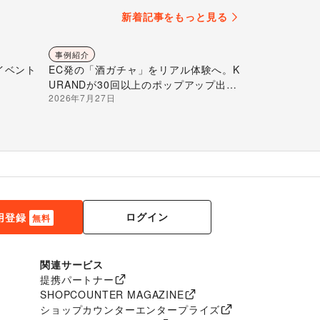
新着記事をもっと見る
事例紹介
イベント
EC発の「酒ガチャ」をリアル体験へ。K
URANDが30回以上のポップアップ出店
2026年7月27日
で届ける“新しいお酒との出会い”
ログイン
用登録
無料
関連サービス
提携パートナー
SHOPCOUNTER MAGAZINE
ショップカウンターエンタープライズ