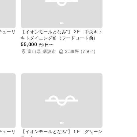
Next slide
Previous slide
Next slide
チューリ
【イオンモールとなみ*】２F 中央キト
キトダイニング前（フードコート前）
55,000
円/日〜
富山県
砺波市
2.38
坪 (
7.9
㎡)
Next slide
Previous slide
Next slide
チューリ
【イオンモールとなみ*】１F グリーン