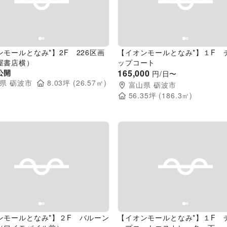
evious slide
Next slide
Previous slide
モールとなみ*】2F 226区画
【イオンモールとなみ*】１F 
屋書店横）
ップコート
公開
165,000
円/日〜
県
砺波市
8.03
坪 (
26.57
㎡)
富山県
砺波市
56.35
坪 (
186.3
㎡)
evious slide
Next slide
Previous slide
ンモールとなみ*】２F バルーン
【イオンモールとなみ*】１F 