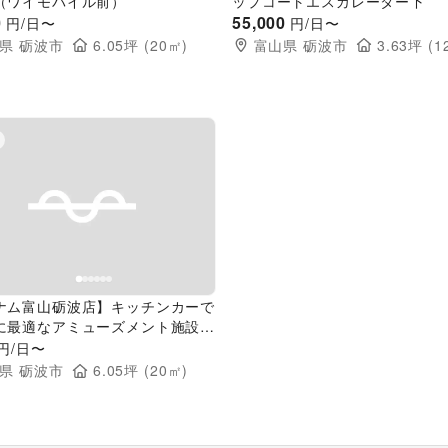
（ワイモバイル前）
ップコートエスカレーター下
0
55,000
円/日〜
円/日〜
県
砺波市
6.05
坪 (
20
㎡)
富山県
砺波市
3.63
坪 (
1
evious slide
Next slide
ナム富山砺波店】キッチンカーで
に最適なアミューズメント施設の
トスペース（出入口横）
円/日〜
県
砺波市
6.05
坪 (
20
㎡)