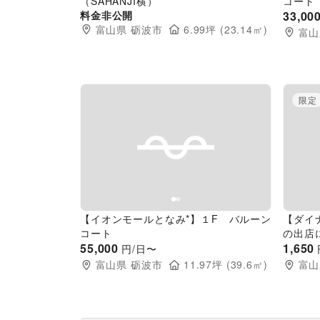
（SAHANJI横）
コート
料金非公開
33,00
富山県
砺波市
6.99
坪 (
23.14
㎡)
富山
限定
Previous slide
Next slide
Pr
【イオンモールとなみ*】１F バルーン
【ダイ
コート
の出店
55,000
イベン
1,650
円/日〜
富山県
砺波市
11.97
坪 (
39.6
㎡)
富山