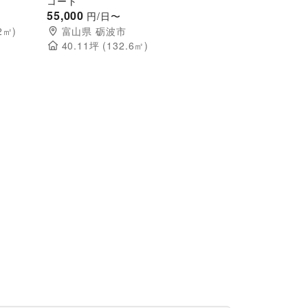
コート
55,000
円/日〜
2
㎡)
富山県
砺波市
40.11
坪 (
132.6
㎡)