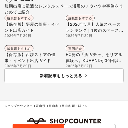
短期出店に最適なレンタルスペース活用のノウハウや事例をま
とめてご紹介
編集部おすすめ
編集部おすすめ
【保存版】夢屋の催事・イベ
【2026年5月】人気スペース
ント出店ガイド
ランキング｜1位のスペースを
2026年7月29日
2026年7月29日
編集部が解説
編集部おすすめ
事例紹介
【保存版】西鉄ストアの催
EC発の「酒ガチャ」をリアル
事・イベント出店ガイド
体験へ。KURANDが30回以上
2026年7月29日
2026年7月27日
のポップアップ出店で届け
る“新しいお酒との出会い”
新着記事をもっと見る
ショップカウンター
富山県
富山市
富山市 駅・駅ビル