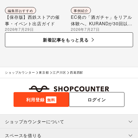
編集部おすすめ
事例紹介
【保存版】西鉄ストアの催
EC発の「酒ガチャ」をリアル
事・イベント出店ガイド
体験へ。KURANDが30回以上
2026年7月29日
2026年7月27日
のポップアップ出店で届け
る“新しいお酒との出会い”
新着記事をもっと見る
ショップカウンター
東京都
江戸川区
西葛西駅
利用登録
ログイン
無料
ショップカウンターについて
スペースを借りる
利用規約・ガイドライン