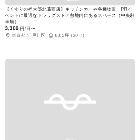
【くすりの福太郎北葛西店】キッチンカーや各種物販、PRイ
ベントに最適なドラッグストア敷地内にあるスペース（中央駐
車場）
3,300
円/日〜
東京都
江戸川区
6.05
坪 (
20
㎡)
Previous slide
Next s