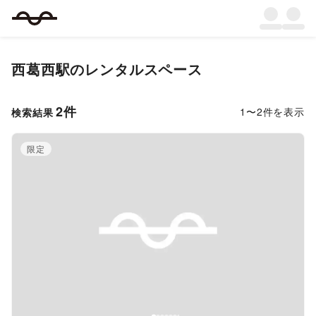
西葛西駅
のレンタルスペース
2
件
1
〜
2
件を表示
検索結果
限定
Previous slide
Next s