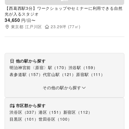
【西葛西駅3分】ワークショップやセミナーに利用できる自然
光が入るスタジオ
34,650
円/日〜
東京都
江戸川区
23.29
坪 (
77
㎡)
他の駅から探す
明治神宮前〈原宿〉駅
（
170
）
渋谷駅
（
159
）
表参道駅
（
157
）
代官山駅
（
121
）
原宿駅
（
111
）
その他の駅から探す
市区郡から探す
渋谷区
（
337
）
港区
（
151
）
新宿区
（
112
）
目黒区
（
101
）
世田谷区
（
100
）