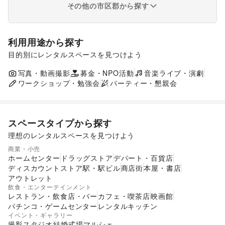
その他の市区郡から探す
利用用途から探す
目的別にレンタルスペースを見つけよう
ポップアップストア
食品販売
販促イベント
展示会・個展
写真・動画撮影
募金・NPO活動
キッチンカー・移動販売
音楽ライブ・演劇
ワークショップ・勉強会
パーティー・懇親会
スペースタイプから探す
理想のレンタルスペースを見つけよう
ショッピングモール
スーパーマーケット
商業・小売
ギャラリー・貸し画廊
路面店舗
ホームセンター
ドラッグストア
デパート・百貨店
ディスカウントストア
駅・駅ビル
商店街
本屋・書店
アウトレット
飲食・エンターテインメント
レストラン・飲食店・バー
カフェ・喫茶店
映画館
パチンコ・ゲームセンター
レンタルキッチン
イベント・ギャラリー
撮影スタジオ
結婚式場
マルシェ