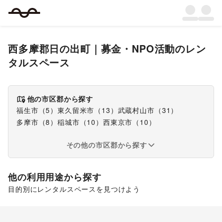
西多摩郡日の出町
｜
募金・NPO活動
のレン
タルスペース
他の市区郡から探す
福生市
（
5
）
東久留米市
（
13
）
武蔵村山市
（
31
）
多摩市
（
8
）
稲城市
（
10
）
西東京市
（
10
）
その他の市区郡から探す
他の利用用途から探す
目的別にレンタルスペースを見つけよう
ポップアップストア
食品販売