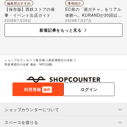
編集部おすすめ
事例紹介
【保存版】西鉄ストアの催
EC発の「酒ガチャ」をリアル
事・イベント出店ガイド
体験へ。KURANDが30回以上
2026年7月29日
2026年7月27日
のポップアップ出店で届け
る“新しいお酒との出会い”
新着記事をもっと見る
ショップカウンター
東京都
西多摩郡日の出町
西多摩郡日の出町 募金・NPO活動
利用登録
ログイン
無料
ショップカウンターについて
スペースを借りる
利用規約・ガイドライン