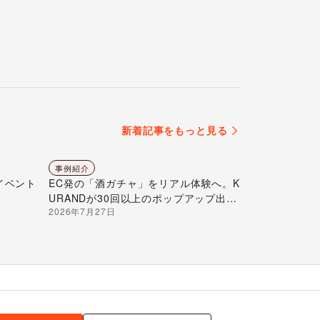
新着記事をもっと見る
事例紹介
イベント
EC発の「酒ガチャ」をリアル体験へ。K
URANDが30回以上のポップアップ出店
2026年7月27日
で届ける“新しいお酒との出会い”