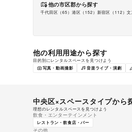
他の市区郡から探す
千代田区
（
65
）
港区
（
152
）
新宿区
（
112
）
文
他の利用用途から探す
目的別にレンタルスペースを見つけよう
ポップアップストア
食品販売
写真・動画撮影
音楽ライブ・演劇
中央区
×スペースタイプから
理想のレンタルスペースを見つけよう
飲食・エンターテインメント
ショッピングモール
ギャ
レストラン・飲食店・バー
その他