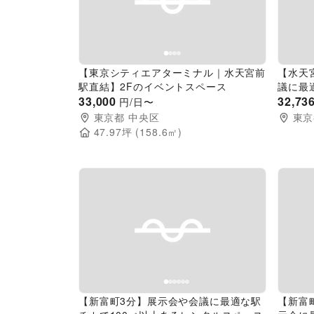
Previous slide
Next slide
Pr
【東京シティエアターミナル｜水天宮前
【水天
駅直結】2Fのイベントスペース
議に最
33,000
ントス
32,73
円/日〜
東京都
中央区
東京
47.97
坪 (
158.6
㎡)
Previous slide
Next slide
Pr
【新富町3分】展示会や会議に最適な駅
【新富