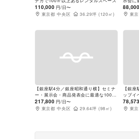
チカで100㎡以上あるレンタルスペース
示会に
110,000
スペー
88,00
円/日〜
東京都
中央区
36.29
坪 (
120
㎡)
東京
Previous slide
Next slide
Pr
【銀座駅4分／銀座昭和通り横】セミナ
【銀座
ー・展示会・商品発表会に最適な100名
ップイ
収容可能イベントスペース
217,800
ースペ
78,57
円/日〜
東京都
中央区
29.64
坪 (
98
㎡)
東京