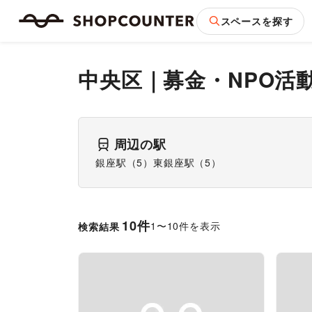
スペースを探す
中央区
｜
募金・NPO活
周辺の駅
銀座駅
（
5
）
東銀座駅
（
5
）
10
件
1
〜
10
件を表示
検索結果