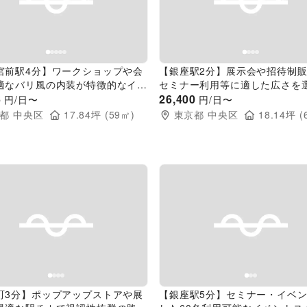
evious slide
Next slide
Previous slide
宮前駅4分】ワークショップや会
【銀座駅2分】展示会や招待制
適なバリ風の内装が特徴的なイベ
セミナー利用等に適した広さを
ペース／プロジェクター完備
6
議室スペース
26,400
円/日〜
円/日〜
都
中央区
17.84
坪 (
59
㎡)
東京都
中央区
18.14
坪 (
evious slide
Next slide
Previous slide
町3分】ポップアップストアや展
【銀座駅5分】セミナー・イベ