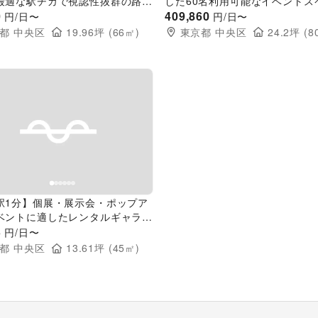
最適な駅チカで視認性抜群の路面
した60名利用可能なイベントス
ス
0
409,860
円/日〜
円/日〜
都
中央区
19.96
坪 (
66
㎡)
東京都
中央区
24.2
坪 (
8
evious slide
Next slide
駅1分】個展・展示会・ポップア
ベントに適したレンタルギャラリ
ース
3
円/日〜
都
中央区
13.61
坪 (
45
㎡)