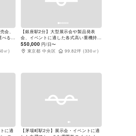
Next slide
Previous slide
Next slide
販売会、
【銀座駅2分】大型展示会や製品発表
選べる会
会、イベントに適した各式高い重機持ち
込み可能なスペース
550,000
円/日〜
60
㎡)
東京都
中央区
99.82
坪 (
330
㎡)
Next slide
Previous slide
Next slide
ントに適
【茅場町駅2分】展示会・イベントに適