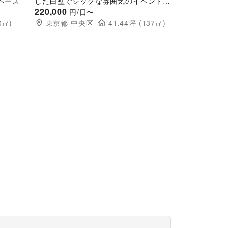
ペース
した白壁でシックな雰囲気のイベントス
ペース
220,000
円/日〜
0
㎡)
東京都
中央区
41.44
坪 (
137
㎡)