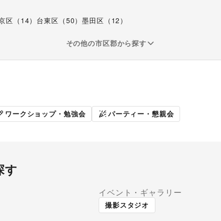
京区
（
14
）
台東区
（
50
）
墨田区
（
12
）
その他の市区郡から探す
販促イベント
展示会・個
ワークショップ・勉強会
パーティー・懇親会
探す
イベント・ギャラリー
ラリー・貸し画廊
路面店舗
撮影スタジオ