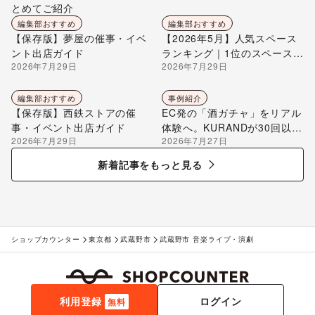
とめてご紹介
編集部おすすめ
編集部おすすめ
【保存版】夢屋の催事・イベ
【2026年5月】人気スペース
ント出店ガイド
ランキング｜1位のスペースを
2026年7月29日
2026年7月29日
編集部が解説
編集部おすすめ
事例紹介
【保存版】西鉄ストアの催
EC発の「酒ガチャ」をリアル
事・イベント出店ガイド
体験へ。KURANDが30回以上
2026年7月29日
2026年7月27日
のポップアップ出店で届け
る“新しいお酒との出会い”
新着記事をもっと見る
ショップカウンター
東京都
武蔵野市
武蔵野市 音楽ライブ・演劇
利用登録
ログイン
無料