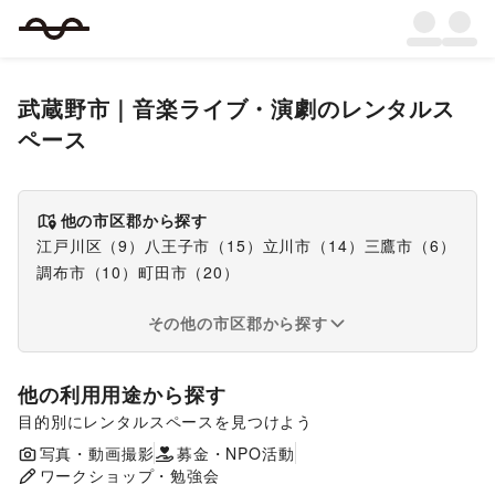
武蔵野市
｜
音楽ライブ・演劇
のレンタルス
ペース
他の市区郡から探す
江戸川区
（
9
）
八王子市
（
15
）
立川市
（
14
）
三鷹市
（
6
）
調布市
（
10
）
町田市
（
20
）
その他の市区郡から探す
他の利用用途から探す
目的別にレンタルスペースを見つけよう
ポップアップストア
食品販売
販促イベント
写真・動画撮影
募金・NPO活動
展示会・個展
ワークショップ・勉強会