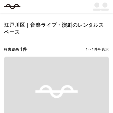
江戸川区
｜
音楽ライブ・演劇
のレンタルス
ペース
1
件
1
〜
1
件を表示
検索結果
Previous slide
Next s