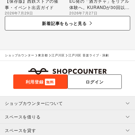
【保存版】西鉄ストアの催
EC発の「酒ガチャ」をリアル
事・イベント出店ガイド
体験へ。KURANDが30回以上
2026年7月29日
2026年7月27日
のポップアップ出店で届け
る“新しいお酒との出会い”
新着記事をもっと見る
ショップカウンター
東京都
江戸川区
江戸川区 音楽ライブ・演劇
利用登録
ログイン
無料
ショップカウンターについて
スペースを借りる
利用規約・ガイドライン
プライバシーポリシー
スペースを貸す
特定商取引法に基づく表示
スペースを借りたい人へ