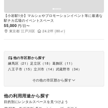
【小岩駅1分】マルシェやプロモーションイベント等に最適な
駅チカ広場のイベントスペース
55,000
円/日〜
東京都
江戸川区
24.2
坪 (
80
㎡)
他の市区郡から探す
練馬区
（
21
）
足立区
（
18
）
葛飾区
（
11
）
八王子市
（
15
）
立川市
（
14
）
武蔵野市
（
34
）
その他の市区郡から探す
他の利用用途から探す
目的別にレンタルスペースを見つけよう
ポップアップストア
食品販売