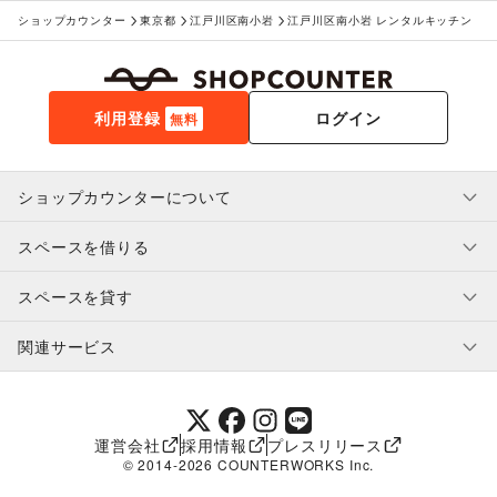
ショップカウンター
東京都
江戸川区南小岩
江戸川区南小岩 レンタルキッチン
利用登録
ログイン
無料
ショップカウンターについて
スペースを借りる
利用規約・ガイドライン
プライバシーポリシー
スペースを貸す
特定商取引法に基づく表示
スペースを借りたい人へ
ヘルプ・お問い合わせ
はじめてガイド
関連サービス
補償プログラム
ユーザー利用規約
スペースを貸したい方へ
提携パートナー
オーナー利用規約
提携パートナー
SHOPCOUNTER MAGAZINE
運営会社
採用情報
プレスリリース
ショップカウンターエンタープライズ
© 2014-
2026
COUNTERWORKS Inc.
ショップカウンター常設