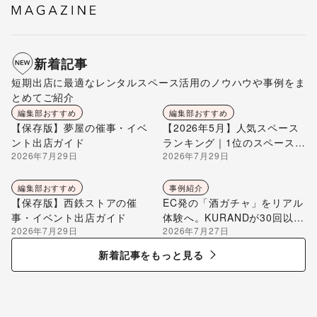
新着記事
短期出店に最適なレンタルスペース活用のノウハウや事例をま
とめてご紹介
編集部おすすめ
編集部おすすめ
【保存版】夢屋の催事・イベ
【2026年5月】人気スペース
ント出店ガイド
ランキング｜1位のスペースを
2026年7月29日
2026年7月29日
編集部が解説
編集部おすすめ
事例紹介
【保存版】西鉄ストアの催
EC発の「酒ガチャ」をリアル
事・イベント出店ガイド
体験へ。KURANDが30回以上
2026年7月29日
2026年7月27日
のポップアップ出店で届け
る“新しいお酒との出会い”
新着記事をもっと見る