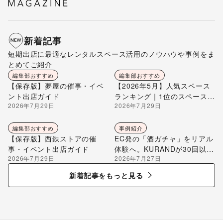
新着記事
短期出店に最適なレンタルスペース活用のノウハウや事例をま
とめてご紹介
編集部おすすめ
編集部おすすめ
【保存版】夢屋の催事・イベ
【2026年5月】人気スペース
ント出店ガイド
ランキング｜1位のスペースを
2026年7月29日
2026年7月29日
編集部が解説
編集部おすすめ
事例紹介
【保存版】西鉄ストアの催
EC発の「酒ガチャ」をリアル
事・イベント出店ガイド
体験へ。KURANDが30回以上
2026年7月29日
2026年7月27日
のポップアップ出店で届け
る“新しいお酒との出会い”
新着記事をもっと見る