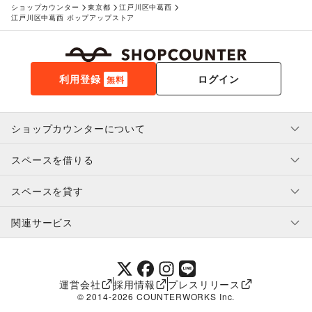
ショップカウンター
東京都
江戸川区中葛西
江戸川区中葛西 ポップアップストア
利用登録
ログイン
無料
ショップカウンターについて
スペースを借りる
利用規約・ガイドライン
プライバシーポリシー
スペースを貸す
特定商取引法に基づく表示
スペースを借りたい人へ
ヘルプ・お問い合わせ
はじめてガイド
関連サービス
補償プログラム
ユーザー利用規約
スペースを貸したい方へ
提携パートナー
オーナー利用規約
提携パートナー
SHOPCOUNTER MAGAZINE
運営会社
採用情報
プレスリリース
ショップカウンターエンタープライズ
© 2014-
2026
COUNTERWORKS Inc.
ショップカウンター常設