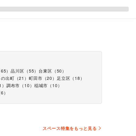
（
65
）
品川区
（
55
）
台東区
（
50
）
日の出町
（
21
）
町田市
（
20
）
足立区
（
18
）
1
）
調布市
（
10
）
稲城市
（
10
）
（
6
）
スペース特集をもっと見る