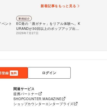
新着記事をもっと見る
事例紹介
イベント
EC発の「酒ガチャ」をリアル体験へ。K
URANDが30回以上のポップアップ出店
2026年7月27日
で届ける“新しいお酒との出会い”
ログイン
用登録
無料
関連サービス
提携パートナー
SHOPCOUNTER MAGAZINE
ショップカウンターエンタープライズ