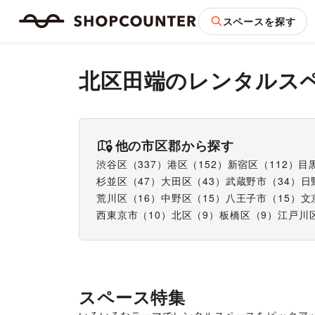
スペースを探す
北区田端
のレンタルス
他の市区郡から探す
渋谷区
（
337
）
港区
（
152
）
新宿区
（
112
）
目
杉並区
（
47
）
大田区
（
43
）
武蔵野市
（
34
）
日
荒川区
（
16
）
中野区
（
15
）
八王子市
（
15
）
文
西東京市
（
10
）
北区
（
9
）
板橋区
（
9
）
江戸川
スペース特集