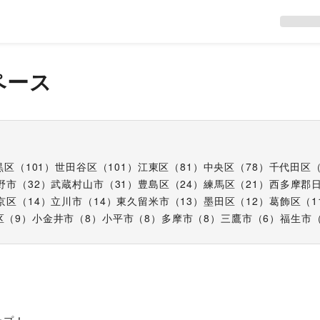
ペース
黒区
（
101
）
世田谷区
（
101
）
江東区
（
81
）
中央区
（
78
）
千代田区
野市
（
32
）
武蔵村山市
（
31
）
豊島区
（
24
）
練馬区
（
21
）
西多摩郡
京区
（
14
）
立川市
（
14
）
東久留米市
（
13
）
墨田区
（
12
）
葛飾区
（
1
区
（
9
）
小金井市
（
8
）
小平市
（
8
）
多摩市
（
8
）
三鷹市
（
6
）
福生市