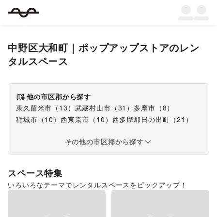
中野区大和町
｜
ポップアップストア
のレン
タルスペース
他の市区郡から探す
東久留米市
（
13
）
武蔵村山市
（
31
）
多摩市
（
8
）
稲城市
（
10
）
西東京市
（
10
）
西多摩郡日の出町
（
21
）
その他の市区郡から探す
スペース特集
いろいろなテーマでレンタルスペースをピックアップ！