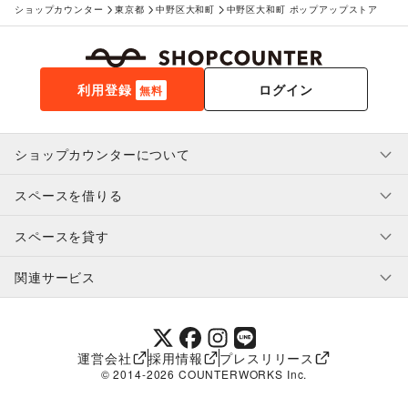
ショップカウンター
東京都
中野区大和町
中野区大和町 ポップアップストア
利用登録
ログイン
無料
ショップカウンターについて
スペースを借りる
利用規約・ガイドライン
プライバシーポリシー
スペースを貸す
特定商取引法に基づく表示
スペースを借りたい人へ
ヘルプ・お問い合わせ
はじめてガイド
関連サービス
補償プログラム
ユーザー利用規約
スペースを貸したい方へ
提携パートナー
オーナー利用規約
提携パートナー
SHOPCOUNTER MAGAZINE
運営会社
採用情報
プレスリリース
ショップカウンターエンタープライズ
© 2014-
2026
COUNTERWORKS Inc.
ショップカウンター常設
補償プログラム