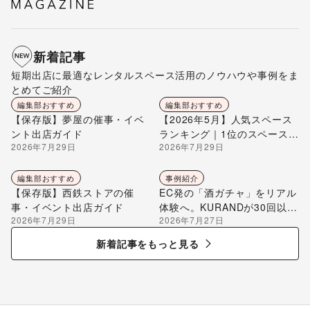
新着記事
短期出店に最適なレンタルスペース活用のノウハウや事例をま
とめてご紹介
編集部おすすめ
編集部おすすめ
【保存版】夢屋の催事・イベ
【2026年5月】人気スペース
ント出店ガイド
ランキング｜1位のスペースを
2026年7月29日
2026年7月29日
編集部が解説
編集部おすすめ
事例紹介
【保存版】西鉄ストアの催
EC発の「酒ガチャ」をリアル
事・イベント出店ガイド
体験へ。KURANDが30回以上
2026年7月29日
2026年7月27日
のポップアップ出店で届け
る“新しいお酒との出会い”
新着記事をもっと見る