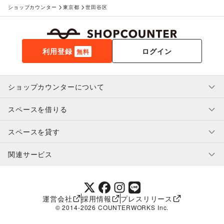
ショップカウンター
東京都
世田谷区
利用登録
ログイン
無料
ショップカウンターについて
スペースを借りる
利用規約・ガイドライン
プライバシーポリシー
スペースを貸す
特定商取引法に基づく表示
スペースを借りたい人へ
ヘルプ・お問い合わせ
はじめてガイド
関連サービス
補償プログラム
ユーザー利用規約
スペースを貸したい方へ
提携パートナー
オーナー利用規約
提携パートナー
SHOPCOUNTER MAGAZINE
運営会社
採用情報
プレスリリース
ショップカウンターエンタープライズ
© 2014-
2026
COUNTERWORKS Inc.
ショップカウンター常設
補償プログラム