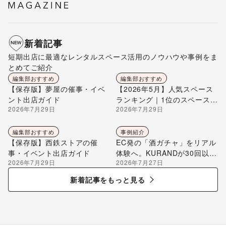
新着記事
短期出店に最適なレンタルスペース活用のノウハウや事例をま
とめてご紹介
編集部おすすめ
編集部おすすめ
【保存版】夢屋の催事・イベ
【2026年5月】人気スペース
ント出店ガイド
ランキング｜1位のスペースを
2026年7月29日
2026年7月29日
編集部が解説
編集部おすすめ
事例紹介
【保存版】西鉄ストアの催
EC発の「酒ガチャ」をリアル
事・イベント出店ガイド
体験へ。KURANDが30回以上
2026年7月29日
2026年7月27日
のポップアップ出店で届け
る“新しいお酒との出会い”
新着記事をもっと見る