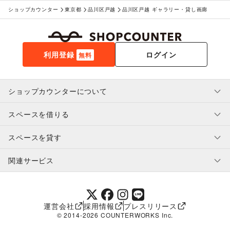
ショップカウンター
東京都
品川区戸越
品川区戸越 ギャラリー・貸し画廊
利用登録
ログイン
無料
ショップカウンターについて
スペースを借りる
利用規約・ガイドライン
プライバシーポリシー
スペースを貸す
特定商取引法に基づく表示
スペースを借りたい人へ
ヘルプ・お問い合わせ
はじめてガイド
関連サービス
補償プログラム
ユーザー利用規約
スペースを貸したい方へ
提携パートナー
オーナー利用規約
提携パートナー
SHOPCOUNTER MAGAZINE
運営会社
採用情報
プレスリリース
ショップカウンターエンタープライズ
© 2014-
2026
COUNTERWORKS Inc.
ショップカウンター常設