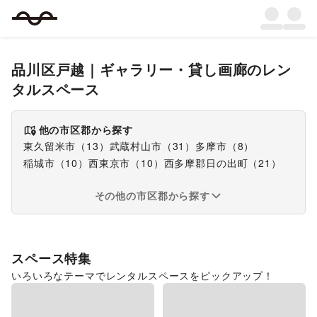
品川区戸越
｜
ギャラリー・貸し画廊
のレン
タルスペース
他の市区郡から探す
東久留米市
（
13
）
武蔵村山市
（
31
）
多摩市
（
8
）
稲城市
（
10
）
西東京市
（
10
）
西多摩郡日の出町
（
21
）
その他の市区郡から探す
スペース特集
いろいろなテーマでレンタルスペースをピックアップ！