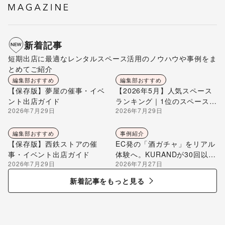
新着記事
短期出店に最適なレンタルスペース活用のノウハウや事例をま
とめてご紹介
編集部おすすめ
編集部おすすめ
【保存版】夢屋の催事・イベ
【2026年5月】人気スペース
ント出店ガイド
ランキング｜1位のスペースを
2026年7月29日
2026年7月29日
編集部が解説
編集部おすすめ
事例紹介
【保存版】西鉄ストアの催
EC発の「酒ガチャ」をリアル
事・イベント出店ガイド
体験へ。KURANDが30回以上
2026年7月29日
2026年7月27日
のポップアップ出店で届け
る“新しいお酒との出会い”
新着記事をもっと見る