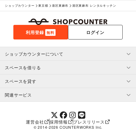
ショップカウンター
東京都
港区東麻布
港区東麻布 レンタルキッチン
利用登録
ログイン
無料
ショップカウンターについて
スペースを借りる
利用規約・ガイドライン
プライバシーポリシー
スペースを貸す
特定商取引法に基づく表示
スペースを借りたい人へ
ヘルプ・お問い合わせ
はじめてガイド
関連サービス
補償プログラム
ユーザー利用規約
スペースを貸したい方へ
提携パートナー
オーナー利用規約
提携パートナー
SHOPCOUNTER MAGAZINE
運営会社
採用情報
プレスリリース
ショップカウンターエンタープライズ
© 2014-
2026
COUNTERWORKS Inc.
ショップカウンター常設