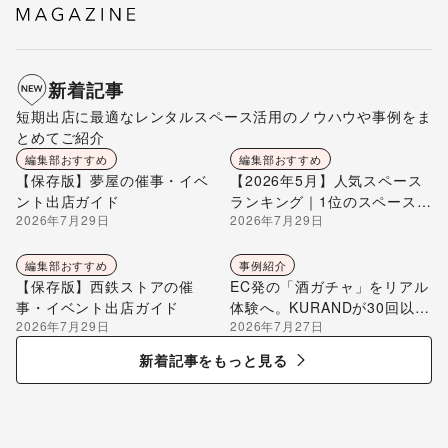
新着記事
短期出店に最適なレンタルスペース活用のノウハウや事例をま
とめてご紹介
編集部おすすめ
編集部おすすめ
【保存版】夢屋の催事・イベ
【2026年5月】人気スペース
ント出店ガイド
ランキング｜1位のスペースを
2026年7月29日
2026年7月29日
編集部が解説
編集部おすすめ
事例紹介
【保存版】西鉄ストアの催
EC発の「酒ガチャ」をリアル
事・イベント出店ガイド
体験へ。KURANDが30回以上
2026年7月29日
2026年7月27日
のポップアップ出店で届け
る“新しいお酒との出会い”
新着記事をもっと見る