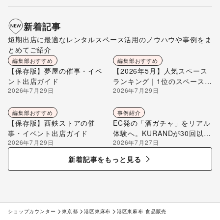
新着記事
短期出店に最適なレンタルスペース活用のノウハウや事例をま
とめてご紹介
編集部おすすめ
編集部おすすめ
【保存版】夢屋の催事・イベ
【2026年5月】人気スペース
ント出店ガイド
ランキング｜1位のスペースを
2026年7月29日
2026年7月29日
編集部が解説
編集部おすすめ
事例紹介
【保存版】西鉄ストアの催
EC発の「酒ガチャ」をリアル
事・イベント出店ガイド
体験へ。KURANDが30回以上
2026年7月29日
2026年7月27日
のポップアップ出店で届け
る“新しいお酒との出会い”
新着記事をもっと見る
ショップカウンター
東京都
港区東麻布
港区東麻布 食品販売