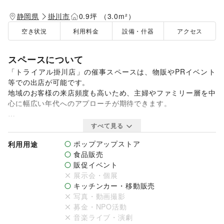
静岡県
掛川市
0.9坪 （3.0m²）
空き状況
利用料金
設備・什器
アクセス
スペースについて
「トライアル掛川店」の催事スペースは、物販やPRイベント
等での出店が可能です。

地域のお客様の来店頻度も高いため、主婦やファミリー層を中
心に幅広い年代へのアプローチが期待できます。

＊ご利用について＊

すべて見る
【利用時間】

ポップアップストア
利用用途
9:00～22:00

食品販売
販促イベント
【ご注意】

展示会・個展
・幅2ｍ×奥行1.5ｍ（約0.9坪）の区画となります。区画を超
キッチンカー・移動販売
えての営業行為について、固くお断りしております。

写真・動画撮影
・同業種・同商材のブッキングは極力避けておりますが、状況
募金・NPO活動
により重なる場合がございますので、あらかじめご了承願いま
音楽ライブ・演劇
す。
