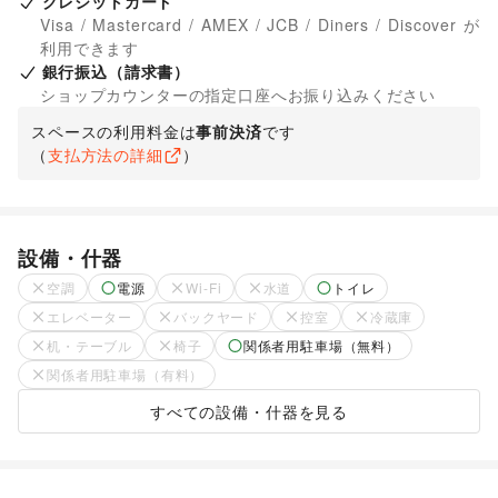
クレジットカード
Visa / Mastercard / AMEX / JCB / Diners / Discover が
利用できます
銀行振込（請求書）
ショップカウンターの指定口座へお振り込みください
スペースの利用料金は
事前決済
です
（
支払方法の詳細
）
設備・什器
空調
電源
Wi-Fi
水道
トイレ
エレベーター
バックヤード
控室
冷蔵庫
机・テーブル
椅子
関係者用駐車場（無料）
関係者用駐車場（有料）
すべての設備・什器を見る