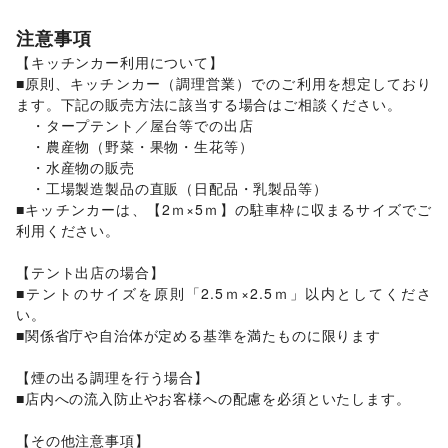
フード・飲食
スイーツ・洋菓子
/
和菓子
/
パン
/
お弁当・惣菜
/
注意事項
軽食・ホットスナック
/
コーヒー・紅茶
/
その他飲料
/
【キッチンカー利用について】

ワイン・洋酒
/
日本酒・焼酎・地酒
/
食材・調味料
/
■原則、キッチンカー（調理営業）でのご利用を想定しており
物産展・マルシェ
/
キッチンカー・移動販売
/
ます。下記の販売方法に該当する場合はご相談ください。

野菜・果物・生鮮食品
/
その他フード・飲食
インテリア・生活雑貨
　・タープテント／屋台等での出店

インテリア
/
寝具・ベッド
/
家具・家電
/
　・農産物（野菜・果物・生花等）

キッチン雑貨・調理器具
/
掃除用品・生活便利品
/
文房具
/
　・水産物の販売

手芸・ハンドメイド
/
DIY用品・日曜大工
/
　・工場製造製品の直販（日配品・乳製品等）

園芸・ガーデニング
/
花・盆栽・ドライフラワー
/
■キッチンカーは、【2ｍ×5ｍ】の駐車枠に収まるサイズでご
犬・猫・ペット
/
日用雑貨
/
食器・陶磁器
/
利用ください。

その他インテリア・生活雑貨
生活サービス
【テント出店の場合】

携帯キャリア・格安SIM
/
インターネット・プロバイダ
/
■テントのサイズを原則「2.5ｍ×2.5ｍ」以内としてくださ
電気・ガス
/
ウォーターサーバー
/
い。

ハウスクリーニング・家事代行
/
定期宅配
/
■関係省庁や自治体が定める基準を満たものに限ります

リサイクル雑貨・古本
/
買取査定・金券
/
ギフト・プレゼント
/
冠婚葬祭
/
資格・習い事
/
リフォーム
/
【煙の出る調理を行う場合】

住宅（購入・賃貸）
/
たばこ
/
修理・メンテナンス
/
■店内への流入防止やお客様への配慮を必須といたします。

就職・転職・求人
/
その他生活サービス
金融サービス
【その他注意事項】

クレジットカード
/
保険
/
銀行
/
住宅ローン
/
証券・FX
/