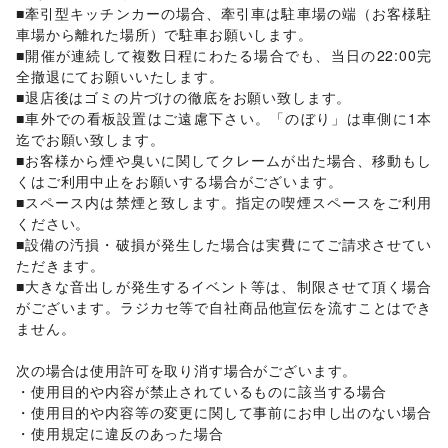
■牽引型キッチンカーの場合、牽引車は駐車場の端（お客様駐
不動産投資
/
その他金融サービス
車場から離れた場所）で駐車お願いします。

子育て・教育
■開催が連続して複数日程にわたる場合でも、当日の22:00完
ベビー用品
/
ランドセル
/
学習教材・通信教育
/
全撤退にてお願いいたします。

子供向け教室・レッスン
/
塾・家庭教師
/
おもちゃ・絵本
/
■退店後はゴミの片づけの徹底をお願い致します。

その他子育て・教育
■車外での看板設置はご遠慮下さい。「のぼり」は車側に1本
美容・健康・医療
ジム・フィットネス
/
ダイエット・健康グッズ
/
迄でお願い致します。

美容・コスメ・香水
/
ヘアケア・シャンプー
/
美容家電
/
■お客様から煙や臭いに関してクレームが出た場合、移動もし
ヘアサロン・ネイルサロン
/
マッサージ・整体
/
くはご利用中止をお願いする場合がございます。

エステ・美容サービス
/
健康食品・サプリメント
/
■スペース内は禁煙と致します。指定の喫煙スペースをご利用
女性用品・フェムテック
/
コンタクトレンズ
/
医療・医薬品
ください。

/
その他美容・健康
■設備の汚損・破損が発生した場合は実費にてご請求させてい
エンタメ・ガジェット
ただきます。

PC・スマートフォン
/
スマホアクセサリー
/
ガジェット
/
■大きな音出しが発生するイベント等は、制限させて頂く場合
ゲーム
/
アニメ
/
コミック・マンガ
/
アイドル・芸能人
/
がございます。ラジカセ等で自社商品他宣伝を流すことはでき
おもちゃ・ホビー
/
楽器・音楽機材
/
CD・DVD・本・雑誌
/
ません。

Webメディア・アプリ
/
テレビ・ドラマ
/
映画
/
音楽・ライブ
/
演劇
/
占い
/
公営競技・宝くじ
/
次の場合は使用許可を取り消す場合がございます。 

その他エンタメ・ガジェット
・使用目的や内容が禁止されているものに該当する場合 

アート・デザイン
・使用目的や内容等の変更に関して事前にお申し出のない場合 

絵画・書
/
写真・イラストレーション
/
立体作品・彫刻
/
・使用規定に違反のあった場合 

その他アート・デザイン