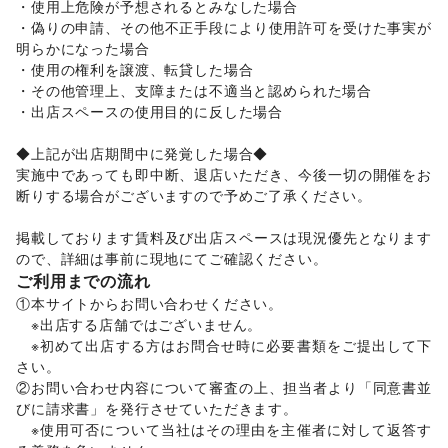
・使用上危険が予想されるとみなした場合 

レジャー・スポーツ
・偽りの申請、その他不正手段により使用許可を受けた事実が
旅行・レジャー
/
キャンプ・アウトドア
/
野球
/
サッカー
/
明らかになった場合 

バスケットボール
/
ゴルフ
/
その他レジャー・スポーツ
・使用の権利を譲渡、転貸した場合 

車・バイク・モビリティ
車
/
バイク・オートバイ
/
自転車・ロードバイク
/
・その他管理上、支障または不適当と認められた場合 

マイクロモビリティ
/
その他車・バイク・モビリティ
・出店スペースの使用目的に反した場合 

NPO・公共団体
地方公共団体・行政・政府
/
外国団体・大使館
/
募金・寄付
◆上記が出店期間中に発覚した場合◆

/
NPO・ボランティア活動
/
その他NPO・公共団体
実施中であっても即中断、退店いただき、今後一切の開催をお
ビジネス・オフィス
断りする場合がございますので予めご了承ください。 

法人向けサービス
/
オフィス家具・OA機器
/
イベント企画・運営
/
その他ビジネス・オフィス
掲載しております賃料及び出店スペースは現況優先となります
その他活動・個人
ので、詳細は事前に現地にてご確認ください。  
その他活動・個人
ご利用までの流れ
①本サイトからお問い合わせください。  

　※出店する店舗ではございません。

　※初めて出店する方はお問合せ時に必要書類をご提出して下
さい。

②お問い合わせ内容について審査の上、担当者より「同意書並
びに請求書」を発行させていただきます。 

　※使用可否について当社はその理由を主催者に対して返答す