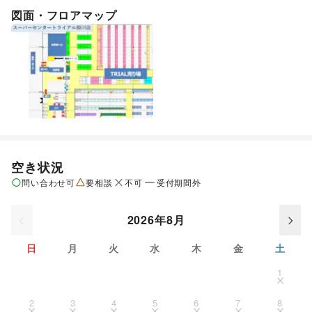
図面・フロアマップ
空き状況
問い合わせ可
要相談
不可
受付期間外
2026年8月
日
月
火
水
木
金
土
1
2
3
4
5
6
7
8