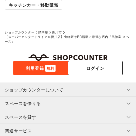
キッチンカー・移動販売
ショップカウンター
静岡県
掛川市
【スーパーセンタートライアル掛川店】食物販やPR活動に最適な店内「風除室 スペ
ース」
利用登録
ログイン
無料
ショップカウンターについて
スペースを借りる
利用規約・ガイドライン
プライバシーポリシー
スペースを貸す
特定商取引法に基づく表示
スペースを借りたい人へ
ヘルプ・お問い合わせ
はじめてガイド
関連サービス
補償プログラム
ユーザー利用規約
スペースを貸したい方へ