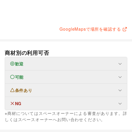
GoogleMapsで場所を確認する
商材別の利用可否
歓迎
可能
なし
条件あり
ファッション
メンズファッション
/
レディースファッション
/
ユニセックス
/
インナー・ルームウェア
/
NG
なし
キッズ・ベビー・マタニティ
/
スポーツ
/
シーズナルウェア
※商材についてはスペースオーナーによる審査があります。詳
/
ジュエリー・アクセサリー
/
メガネ・アイウェア
/
腕時計
/
なし
しくはスペースオーナーへお問い合わせください。
靴
/
バッグ・革小物
/
ファッション雑貨
/
和服・着物
/
古着
/
その他ファッション