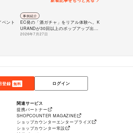
新着記事をもっと見る
事例紹介
イベント
EC発の「酒ガチャ」をリアル体験へ。K
URANDが30回以上のポップアップ出店
2026年7月27日
で届ける“新しいお酒との出会い”
ログイン
用登録
無料
関連サービス
提携パートナー
SHOPCOUNTER MAGAZINE
ショップカウンターエンタープライズ
ショップカウンター常設