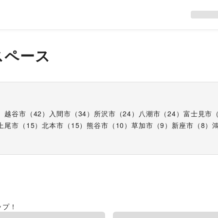
スペース
）
越谷市
（
42
）
入間市
（
34
）
所沢市
（
24
）
八潮市
（
24
）
富士見市
上尾市
（
15
）
北本市
（
15
）
熊谷市
（
10
）
草加市
（
9
）
新座市
（
8
）
ップ！