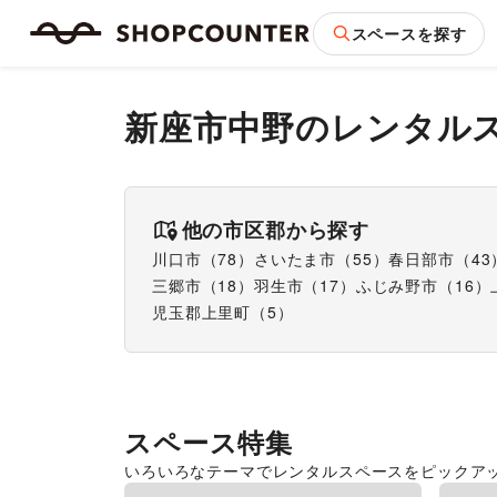
スペースを探す
新座市中野
のレンタル
他の市区郡から探す
川口市
（
78
）
さいたま市
（
55
）
春日部市
（
43
三郷市
（
18
）
羽生市
（
17
）
ふじみ野市
（
16
）
児玉郡上里町
（
5
）
スペース特集
いろいろなテーマでレンタルスペースをピックア