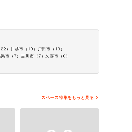
（
22
）
川越市
（
19
）
戸田市
（
19
）
鴻巣市
（
7
）
吉川市
（
7
）
久喜市
（
6
）
スペース特集をもっと見る