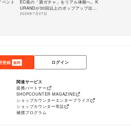
イベント
EC発の「酒ガチャ」をリアル体験へ。K
URANDが30回以上のポップアップ出店
2026年7月27日
で届ける“新しいお酒との出会い”
ログイン
用登録
無料
関連サービス
提携パートナー
SHOPCOUNTER MAGAZINE
ショップカウンターエンタープライズ
ショップカウンター常設
補償プログラム