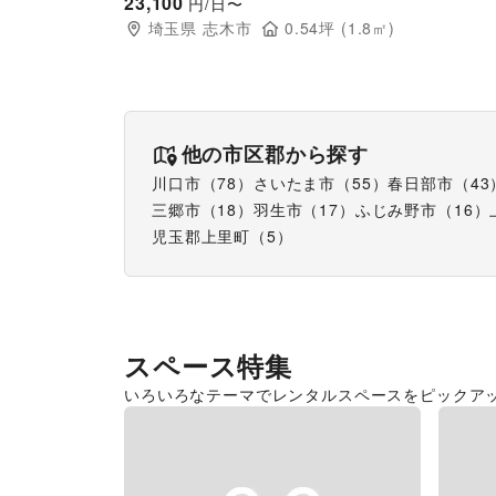
23,100
円/日〜
埼玉県
志木市
0.54
坪 (
1.8
㎡)
他の市区郡から探す
川口市
（
78
）
さいたま市
（
55
）
春日部市
（
43
三郷市
（
18
）
羽生市
（
17
）
ふじみ野市
（
16
）
児玉郡上里町
（
5
）
スペース特集
いろいろなテーマでレンタルスペースをピックア