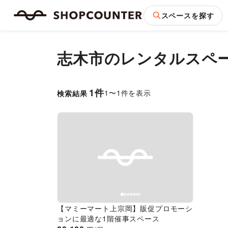
スペースを探す
志木市
のレンタルスペ
1
件
1
〜
1
件を表示
検索結果
Previous slide
Next slide
【マミーマート上宗岡】販促プロモーシ
ョンに最適な1階催事スペース