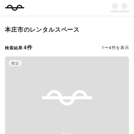
本庄市
のレンタルスペース
4
件
1
〜
4
件を表示
検索結果
限定
Previous slide
Next s