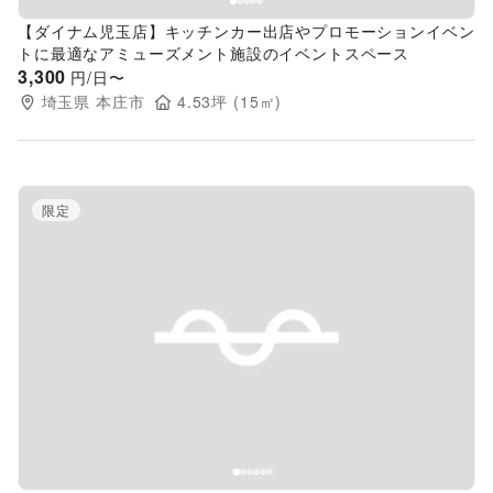
【ダイナム児玉店】キッチンカー出店やプロモーションイベン
トに最適なアミューズメント施設のイベントスペース
3,300
円/日〜
埼玉県
本庄市
4.53
坪 (
15
㎡)
限定
Previous slide
Next s