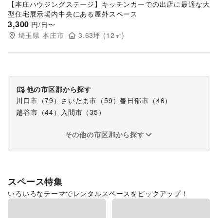
【本庄ハウジングステージ】キッチンカーでの出店に最適な大
型住宅展示場内中央にある屋外スペース
3,300
円/日〜
埼玉県
本庄市
3.63
坪 (
12
㎡)
他の市区郡から探す
川口市
（
79
）
さいたま市
（
59
）
春日部市
（
46
）
越谷市
（
44
）
入間市
（
35
）
その他の市区郡から探す
スペース特集
いろいろなテーマでレンタルスペースをピックアップ！