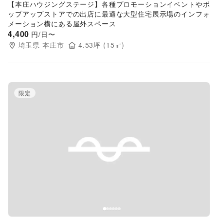
【本庄ハウジングステージ】各種プロモーションイベントやポ
ップアップストアでの出店に最適な大型住宅展示場のインフォ
メーション横にある屋外スペース
4,400
円/日〜
埼玉県
本庄市
4.53
坪 (
15
㎡)
限定
Previous slide
Next s