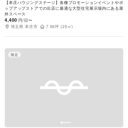
【本庄ハウジングステージ】各種プロモーションイベントやポ
ップアップストアでの出店に最適な大型住宅展示場内にある屋
外スペース
4,400
円/日〜
埼玉県
本庄市
7.56
坪 (
25
㎡)
限定
Previous slide
Next s