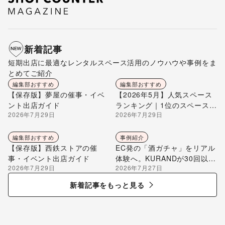
新着記事
短期出店に最適なレンタルスペース活用のノウハウや事例をま
とめてご紹介
編集部おすすめ
編集部おすすめ
【保存版】夢屋の催事・イベ
【2026年5月】人気スペース
ント出店ガイド
ランキング｜1位のスペースを
2026年7月29日
2026年7月29日
編集部が解説
編集部おすすめ
事例紹介
【保存版】西鉄ストアの催
EC発の「酒ガチャ」をリアル
事・イベント出店ガイド
体験へ。KURANDが30回以上
2026年7月29日
2026年7月27日
のポップアップ出店で届け
る“新しいお酒との出会い”
新着記事をもっと見る