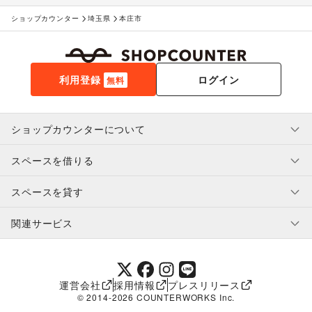
ショップカウンター
埼玉県
本庄市
利用登録
ログイン
無料
ショップカウンターについて
スペースを借りる
利用規約・ガイドライン
プライバシーポリシー
スペースを貸す
特定商取引法に基づく表示
スペースを借りたい人へ
ヘルプ・お問い合わせ
はじめてガイド
関連サービス
補償プログラム
ユーザー利用規約
スペースを貸したい方へ
提携パートナー
オーナー利用規約
提携パートナー
SHOPCOUNTER MAGAZINE
運営会社
採用情報
プレスリリース
ショップカウンターエンタープライズ
© 2014-
2026
COUNTERWORKS Inc.
ショップカウンター常設