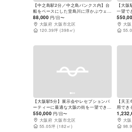
【中之島駅2分／中之島バンクス内】台
【大阪
船をベースにした堂島川に浮かぶウェデ
一望で
ィング＆イベントスペース
88,000
550,0
円/日〜
大阪府
大阪市北区
大阪
120.39
坪 (
398
㎡)
55.
Previous slide
Next slide
Pr
【大阪駅5分】展示会やレセプションパ
【天王
ーティーに最適な大阪の街を一望できる
用でき
イベントスペース(バンケット Claire)
550,000
スペー
1,232
円/日〜
大阪府
大阪市北区
大阪
55.05
坪 (
182
㎡)
98.