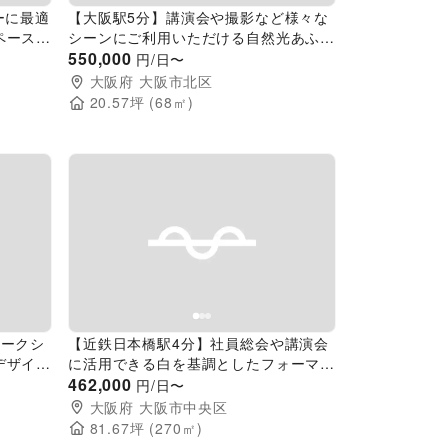
【大阪駅5分】講演会や撮影など様々な
ペース
シーンにご利用いただける自然光あふれ
るイベントスペース(チャペル)
550,000
円/日〜
大阪府
大阪市北区
20.57
坪 (
68
㎡)
Next slide
Previous slide
Next slide
ワークシ
【近鉄日本橋駅4分】社員総会や講演会
デザイン
に活用できる白を基調としたフォーマル
なイベントスペース（6F）
462,000
円/日〜
大阪府
大阪市中央区
81.67
坪 (
270
㎡)