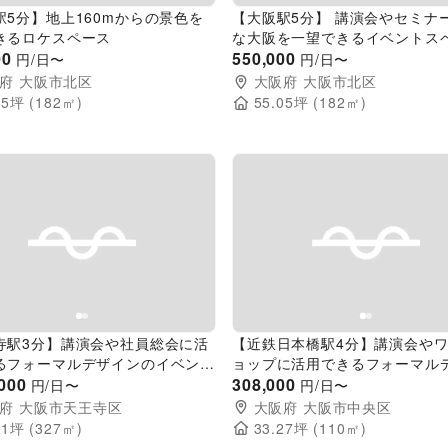
駅5分】地上160mからの景色を
【大阪駅5分】 講演会やセミナーに最適
きるロケスペース
な大阪を一望できるイベントス
00
(バンケット Evan)
550,000
円/日〜
円/日〜
府
大阪市北区
大阪府
大阪市北区
05
坪 (
182
㎡)
55.05
坪 (
182
㎡)
evious slide
Next slide
Previous slide
寺駅3分】講演会や社員総会に活
【近鉄日本橋駅4分】講演会や
るフォーマルデザインのイベント
ョップに活用できるフォーマル
ス
,000
のイベントスペース（4F）
308,000
円/日〜
円/日〜
府
大阪市天王寺区
大阪府
大阪市中央区
91
坪 (
327
㎡)
33.27
坪 (
110
㎡)