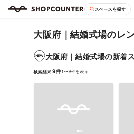
スペースを探す
大阪府
｜
結婚式場
のレ
大阪府
｜
結婚式場
の新着
9
件
1
〜
9
件を表示
検索結果
Previous slide
Next slide
Pr