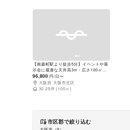
Previous slide
Next slide
【南森町駅より徒歩5分】イベントや展
示会に最適な天井高3m・広さ100㎡の
プライベートスペース
96,800
円/日〜
大阪府
大阪市北区
30.25
坪 (
100
㎡)
市区郡で絞り込む
大阪市
（
9
）