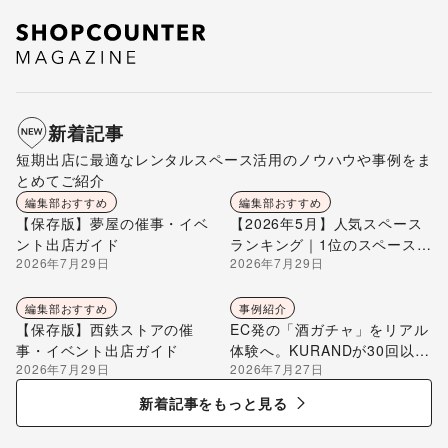
新着記事
短期出店に最適なレンタルスペース活用のノウハウや事例をま
とめてご紹介
編集部おすすめ
編集部おすすめ
【保存版】夢屋の催事・イベ
【2026年5月】人気スペース
ント出店ガイド
ランキング｜1位のスペースを
2026年7月29日
2026年7月29日
編集部が解説
編集部おすすめ
事例紹介
【保存版】西鉄ストアの催
EC発の「酒ガチャ」をリアル
事・イベント出店ガイド
体験へ。KURANDが30回以上
2026年7月29日
2026年7月27日
のポップアップ出店で届け
る“新しいお酒との出会い”
新着記事をもっと見る