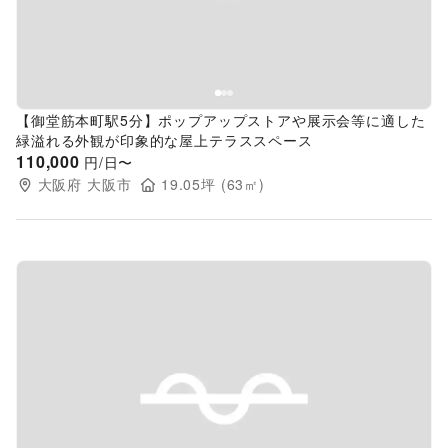
【御堂筋本町駅5分】ポップアップストアや展示会等に適した
緑溢れる外観が印象的な屋上テラススペース
110,000
円/日〜
大阪府
大阪市
19.05
坪 (
63
㎡)
Previous slide
Next s