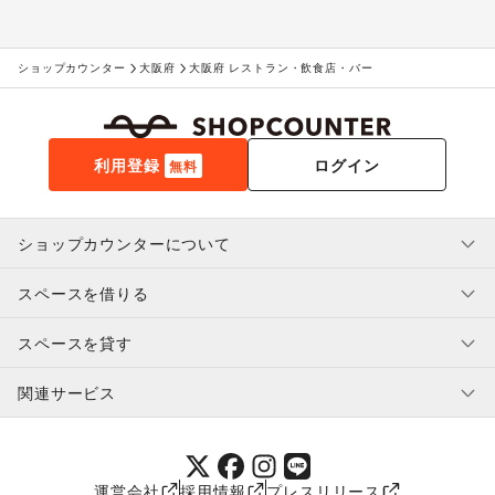
ショップカウンター
大阪府
大阪府 レストラン・飲食店・バー
利用登録
ログイン
無料
ショップカウンターについて
スペースを借りる
利用規約・ガイドライン
プライバシーポリシー
スペースを貸す
特定商取引法に基づく表示
スペースを借りたい人へ
ヘルプ・お問い合わせ
はじめてガイド
関連サービス
補償プログラム
ユーザー利用規約
スペースを貸したい方へ
提携パートナー
オーナー利用規約
提携パートナー
SHOPCOUNTER MAGAZINE
運営会社
採用情報
プレスリリース