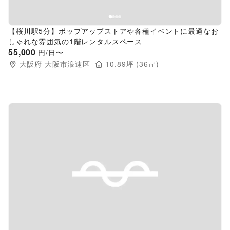
【桜川駅5分】ポップアップストアや各種イベントに最適なお
しゃれな雰囲気の1階レンタルスペース
55,000
円/日〜
大阪府
大阪市浪速区
10.89
坪 (
36
㎡)
Previous slide
Next s