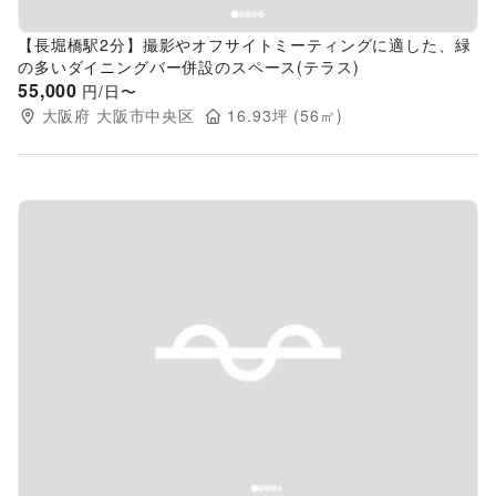
【長堀橋駅2分】撮影やオフサイトミーティングに適した、緑
の多いダイニングバー併設のスペース(テラス)
55,000
円/日〜
大阪府
大阪市中央区
16.93
坪 (
56
㎡)
Previous slide
Next s