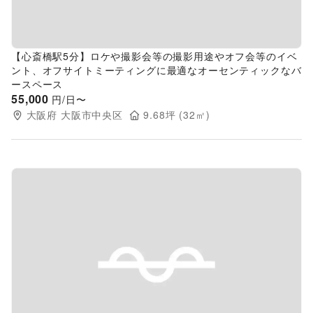
【心斎橋駅5分】ロケや撮影会等の撮影用途やオフ会等のイベ
ント、オフサイトミーティングに最適なオーセンティックなバ
ースペース
55,000
円/日〜
大阪府
大阪市中央区
9.68
坪 (
32
㎡)
Previous slide
Next s