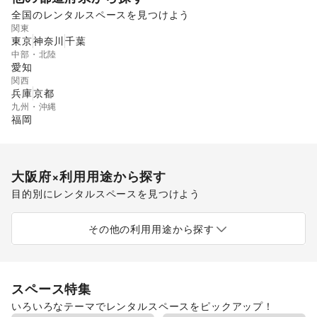
全国のレンタルスペースを見つけよう
関東
東京
神奈川
千葉
中部・北陸
愛知
関西
兵庫
京都
九州・沖縄
福岡
大阪府
×利用用途から探す
目的別にレンタルスペースを見つけよう
ポップアップストア
食品販売
販促イベント
展示会・個展
キッチンカー・移動販売
その他の利用用途から探す
スペース特集
いろいろなテーマでレンタルスペースをピックアップ！