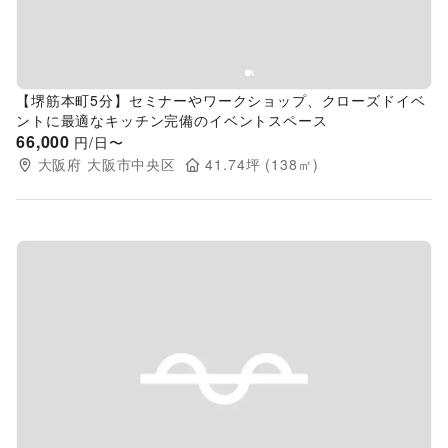
【堺筋本町5分】セミナーやワークショップ、クローズドイベ
ントに最適なキッチン完備のイベントスペース
66,000
円/日〜
大阪府
大阪市中央区
41.74
坪 (
138
㎡)
Previous slide
Next s