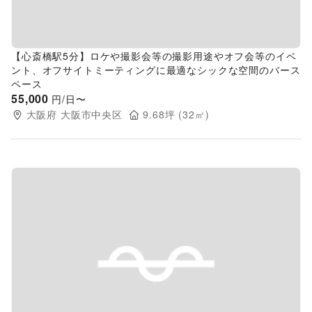
【心斎橋駅5分】ロケや撮影会等の撮影用途やオフ会等のイベ
ント、オフサイトミーティングに最適なシックな空間のバース
ペース
55,000
円/日〜
大阪府
大阪市中央区
9.68
坪 (
32
㎡)
Previous slide
Next s