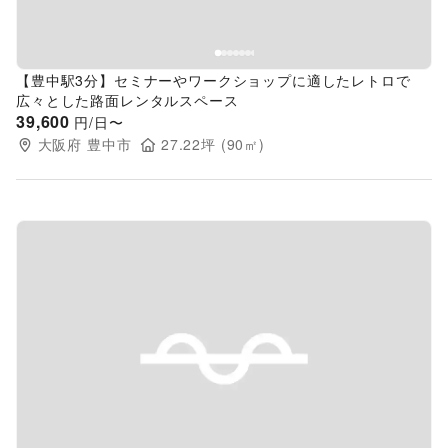
【豊中駅3分】セミナーやワークショップに適したレトロで
広々とした路面レンタルスペース
39,600
円/日〜
大阪府
豊中市
27.22
坪 (
90
㎡)
Previous slide
Next s