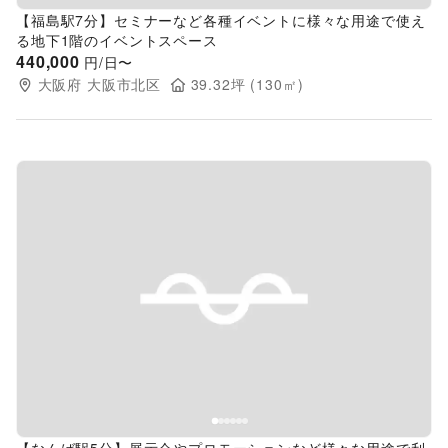
【福島駅7分】セミナーなど各種イベントに様々な用途で使え
る地下1階のイベントスペース
440,000
円/日〜
大阪府
大阪市北区
39.32
坪 (
130
㎡)
Previous slide
Next s