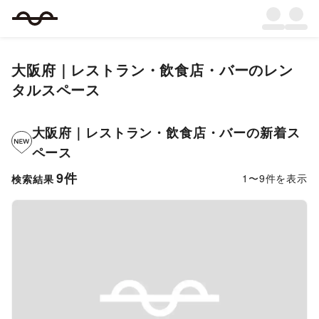
大阪府
｜
レストラン・飲食店・バー
のレン
タルスペース
大阪府
｜
レストラン・飲食店・バー
の新着ス
ペース
9
件
1
〜
9
件を表示
検索結果
Previous slide
Next s