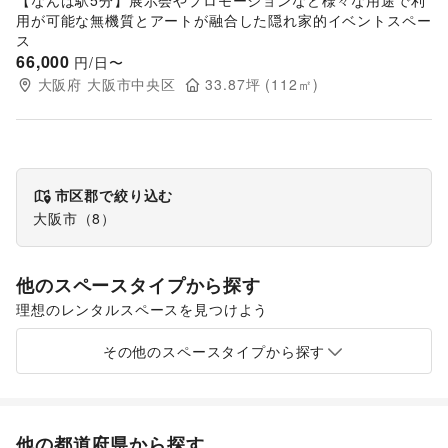
【なんば駅5分】展示会やプロモーションなど様々な用途で利
用が可能な無機質とアートが融合した隠れ家的イベントスペー
ス
66,000
円/日〜
大阪府
大阪市中央区
33.87
坪 (
112
㎡)
市区郡で絞り込む
大阪市
（
8
）
他のスペースタイプから探す
理想のレンタルスペースを見つけよう
ショッピングモール
スーパーマーケット
ギャラリー・貸し画廊
路面店舗
その他のスペースタイプから探す
他の都道府県から探す