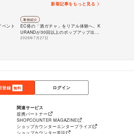
新着記事をもっと見る
事例紹介
イベント
EC発の「酒ガチャ」をリアル体験へ。K
URANDが30回以上のポップアップ出店
2026年7月27日
で届ける“新しいお酒との出会い”
ログイン
用登録
無料
関連サービス
提携パートナー
SHOPCOUNTER MAGAZINE
ショップカウンターエンタープライズ
ショップカウンター常設