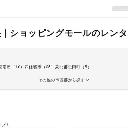
央
｜
ショッピングモール
のレンタ
泉南市
（
16
）
四條畷市
（
25
）
泉北郡忠岡町
（
5
）
その他の市区郡から探す
ップ！