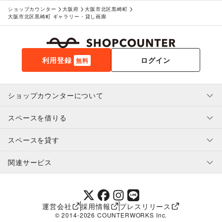
ショップカウンター
大阪府
大阪市北区黒崎町
大阪市北区黒崎町 ギャラリー・貸し画廊
利用登録
ログイン
無料
ショップカウンターについて
スペースを借りる
利用規約・ガイドライン
プライバシーポリシー
スペースを貸す
特定商取引法に基づく表示
スペースを借りたい人へ
ヘルプ・お問い合わせ
はじめてガイド
関連サービス
補償プログラム
ユーザー利用規約
スペースを貸したい方へ
提携パートナー
オーナー利用規約
提携パートナー
SHOPCOUNTER MAGAZINE
運営会社
採用情報
プレスリリース
ショップカウンターエンタープライズ
© 2014-
2026
COUNTERWORKS Inc.
ショップカウンター常設