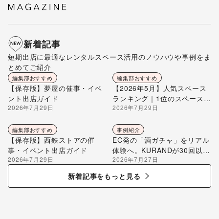
新着記事
短期出店に最適なレンタルスペース活用のノウハウや事例をま
とめてご紹介
編集部おすすめ
編集部おすすめ
【保存版】夢屋の催事・イベ
【2026年5月】人気スペース
ント出店ガイド
ランキング｜1位のスペースを
2026年7月29日
2026年7月29日
編集部が解説
編集部おすすめ
事例紹介
【保存版】西鉄ストアの催
EC発の「酒ガチャ」をリアル
事・イベント出店ガイド
体験へ。KURANDが30回以上
2026年7月29日
2026年7月27日
のポップアップ出店で届け
る“新しいお酒との出会い”
新着記事をもっと見る