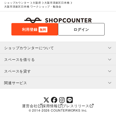
ショップカウンター
大阪府
大阪市浪速区日本橋
大阪市浪速区日本橋 ワークショップ・勉強会
利用登録
ログイン
無料
ショップカウンターについて
スペースを借りる
利用規約・ガイドライン
プライバシーポリシー
スペースを貸す
特定商取引法に基づく表示
スペースを借りたい人へ
ヘルプ・お問い合わせ
はじめてガイド
関連サービス
補償プログラム
ユーザー利用規約
スペースを貸したい方へ
提携パートナー
オーナー利用規約
提携パートナー
SHOPCOUNTER MAGAZINE
運営会社
採用情報
プレスリリース
ショップカウンターエンタープライズ
© 2014-
2026
COUNTERWORKS Inc.
ショップカウンター常設