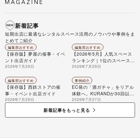
新着記事
短期出店に最適なレンタルスペース活用のノウハウや事例をま
とめてご紹介
編集部おすすめ
編集部おすすめ
【保存版】夢屋の催事・イベ
【2026年5月】人気スペース
ント出店ガイド
ランキング｜1位のスペースを
2026年7月29日
2026年7月29日
編集部が解説
編集部おすすめ
事例紹介
【保存版】西鉄ストアの催
EC発の「酒ガチャ」をリアル
事・イベント出店ガイド
体験へ。KURANDが30回以上
2026年7月29日
2026年7月27日
のポップアップ出店で届け
る“新しいお酒との出会い”
新着記事をもっと見る