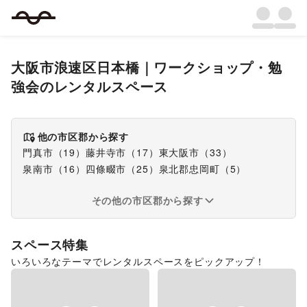
大阪市浪速区日本橋
｜
ワークショップ・勉
強会
のレンタルスペース
他の市区郡から探す
門真市
（
19
）
藤井寺市
（
17
）
東大阪市
（
33
）
泉南市
（
16
）
四條畷市
（
25
）
泉北郡忠岡町
（
5
）
その他の市区郡から探す
スペース特集
いろいろなテーマでレンタルスペースをピックアップ！